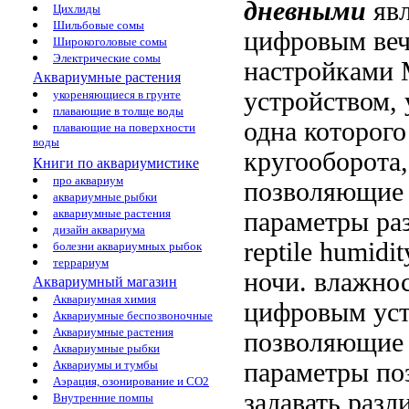
дневными
яв
Цихлиды
Шильбовые сомы
цифровым
ве
Широкоголовые сомы
Электрические сомы
настройками
Аквариумные растения
устройством,
укореняющиеся в грунте
плавающие в толще воды
одна
которого
плавающие на поверхности
воды
кругооборота
Книги по аквариумистике
про аквариум
позволяющие 
аквариумные рыбки
аквариумные растения
параметры
ра
дизайн аквариума
reptile humidit
болезни аквариумных рыбок
террариум
ночи.
влажност
Аквариумный магазин
Аквариумная химия
цифровым ус
Аквариумные беспозвоночные
Аквариумные растения
позволяющие
Аквариумные рыбки
параметры
по
Аквариумы и тумбы
Аэрация, озонирование и CO2
задавать разл
Внутренние помпы