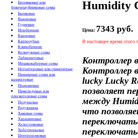
Humidity C
Броняковые или
бокочешуйниковые сомы
Бычковые
Вьюновые
Гудиевые
7343 руб.
Цена:
Иглобрюхие
Карповые
В настоящее время этого 
Карпозубые
Клинобрюхие
Кольчужные сомы
Контроллер 
Лабиринтовые
Мешкожаберные сомы
Контроллер 
Нотоптеровые или спиноперые
Панцирные сомы или
lucky
Lucky Re
каллихтовые
Пецилиевые
позволяет п
Пимелодовые или
плоскоголовые сомы
между
Humidi
Полурылые
Радужницы
что позволя
Хаковые сомы
переключать
Харациновые
Хелостомовые
переключать
Хоботнорылые
Центропомовые