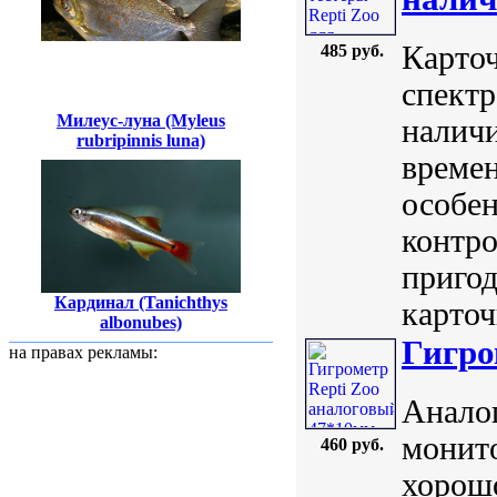
Карточ
485 руб.
спектр
Милеус-луна (Myleus
наличи
rubripinnis luna)
времен
особен
контро
пригод
Кардинал (Tanichthys
карточ
albonubes)
Гигро
на правах рекламы:
Аналог
монито
460 руб.
хорош