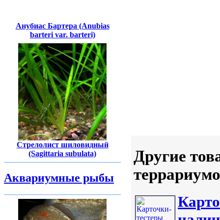
Анубиас Бартера (Anubias
barteri var. barteri)
Стрелолист шиловидный
Другие тов
(Sagittaria subulata)
террариумо
Аквариумные рыбы
Карто
налич