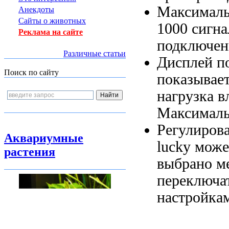
Максималь
Анекдоты
Сайты о животных
1000
сигна
Реклама на сайте
подключен
Различные статьи
Дисплей п
Поиск по сайту
показывае
нагрузка
в
Максималь
Регулиров
Аквариумные
lucky
може
растения
выбрано 
переключа
настройка