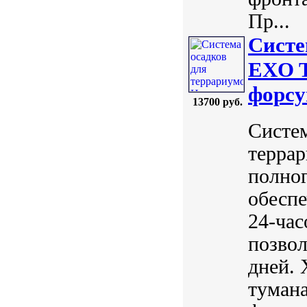
Пр...
Систе
EXO T
форсу
13700 руб.
Систем
террар
полног
обеспе
24-час
позвол
дней. 
тумана