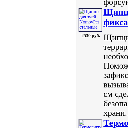
форсун
Щипцы
фикса
Щипцы
2530 руб.
террар
необх
Поможе
зафикс
вызыва
см сде
безопа
храни.
Термо