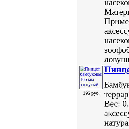
насеко
Матери
Примен
аксесс
насеко
зоофоб
ловушк
Пинце
Бамбук
терра
395 руб.
Вес: 0
аксесс
натура