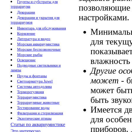
Грунты и субстраты для
позволяющие 
террариума
Декорации
настройками.
Декорации и укрытия для
террариумов
Инвентарь для обслуживания
Минималь
Кормление
Литература и видео
для
текущу
Морская аквариумистика
показывае
Морские беспозвоночные
Морские рыбы
влажность
Освещение
Подводные светильники и
Другие ос
лампы
Пруды и фонтаны
может
-
б
Светоарматура Juwel
Системы автодолива
может быт
Терморегуляция
Террариумистика
быть
звуко
Террариумные животные
Имеется д
Тестирование воды
Фильтрация и стерилизация
для
особен
Экзотические птицы
Статьи по аквариумистике
приборов.
Это интересно...