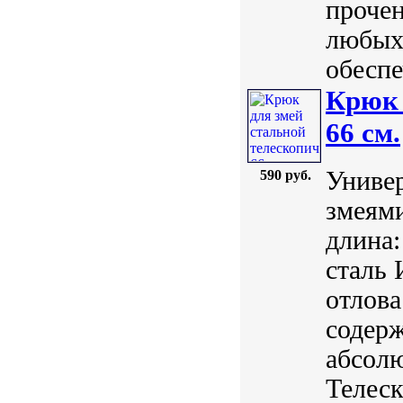
прочен
любых
обеспе
Крюк 
66 см.
Универ
590 руб.
змеям
длина:
сталь 
отлова
содерж
абсолю
Телеск