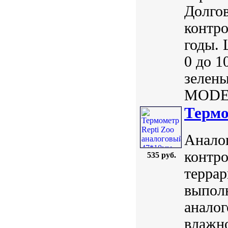
Долгов
контро
годы. 
0 до 1
зелены
MODER
Термо
Анало
контр
535 руб.
терра
выполн
аналог
влажно