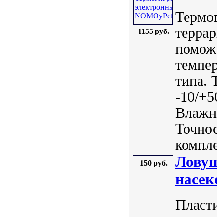
Термог
террар
1155 руб.
помож
темпер
типа. 
-10/+5
Влажно
Точнос
компле
Ловуш
150 руб.
насе
Пласти