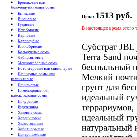
Броняковые или
бокочешуйниковые сомы
1513 руб.
Бычковые
Цена:
Вьюновые
Гудиевые
В настоящее время этого 
Иглобрюхие
Карповые
Карпозубые
Субстрат JBL
Клинобрюхие
Кольчужные сомы
Terra Sand
по
Лабиринтовые
Мешкожаберные сомы
беспыльный п
Нотоптеровые или спиноперые
Панцирные сомы или
Мелкий почт
каллихтовые
грунт для
бес
Пецилиевые
Пимелодовые или
идеальный
су
плоскоголовые сомы
Полурылые
террариумов,
Радужницы
Хаковые сомы
идеальный гр
Харациновые
Хелостомовые
натуральный
Хоботнорылые
Центропомовые