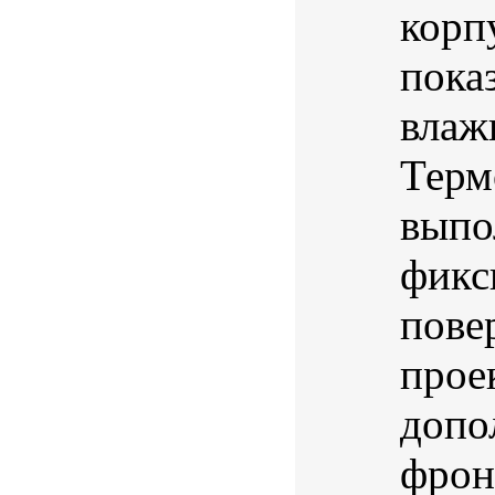
корп
пока
влаж
Терм
выпо
фикс
пове
прое
допо
фрон