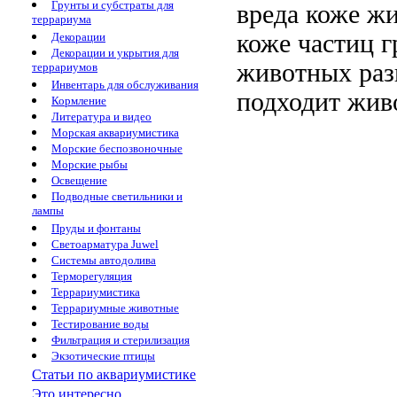
Грунты и субстраты для
вреда коже ж
террариума
коже
частиц 
Декорации
Декорации и укрытия для
животных раз
террариумов
Инвентарь для обслуживания
подходит
жив
Кормление
Литература и видео
Морская аквариумистика
Морские беспозвоночные
Морские рыбы
Освещение
Подводные светильники и
лампы
Пруды и фонтаны
Светоарматура Juwel
Системы автодолива
Терморегуляция
Террариумистика
Террариумные животные
Тестирование воды
Фильтрация и стерилизация
Экзотические птицы
Статьи по аквариумистике
Это интересно...