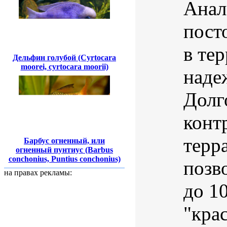
Анал
пост
в те
Дельфин голубой (Cyrtocara
moorei, cyrtocara moorii)
наде
Долг
конт
терр
Барбус огненный, или
огненный пунтиус (Barbus
conchonius, Puntius conchonius)
позв
на правах рекламы:
до 1
"кра