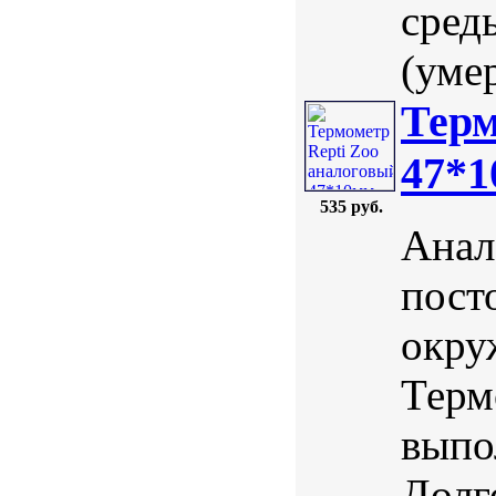
сред
(умер
Терм
47*
535 руб.
Анал
пост
окру
Терм
выпо
Долг