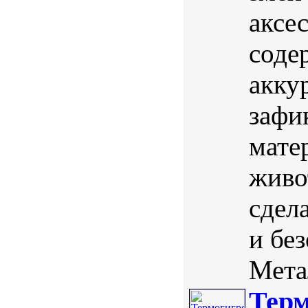
аксе
соде
акку
зафи
мате
живо
сдел
и бе
Мета
Терм