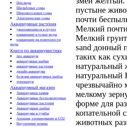
змеи
жёлтый.
Цихлиды
пустыне живо
Шильбовые сомы
Широкоголовые сомы
почти беспы
Электрические сомы
Аквариумные растения
Мелкий почт
укореняющиеся в грунте
плавающие в толще воды
Мелкий
грунт
плавающие на поверхности
воды
sand донный
п
Книги по аквариумистике
таких как
сух
про аквариум
аквариумные рыбки
натуральный 
аквариумные растения
дизайн аквариума
натуральный
Б
болезни аквариумных рыбок
террариум
чрезвычайно 
Аквариумный магазин
мелкому зерн
Аквариумная химия
Аквариумные беспозвоночные
форме
для ра
Аквариумные растения
Аквариумные рыбки
копательной 
Аквариумы и тумбы
Аэрация, озонирование и CO2
животных ра
Внутренние помпы