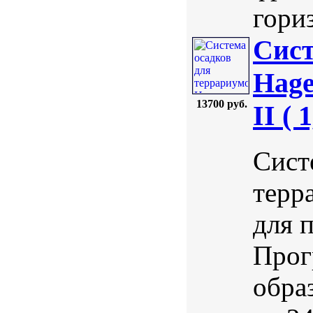
гориз
Сист
Hag
13700 руб.
II ( 
Сист
терр
для 
Прог
обра