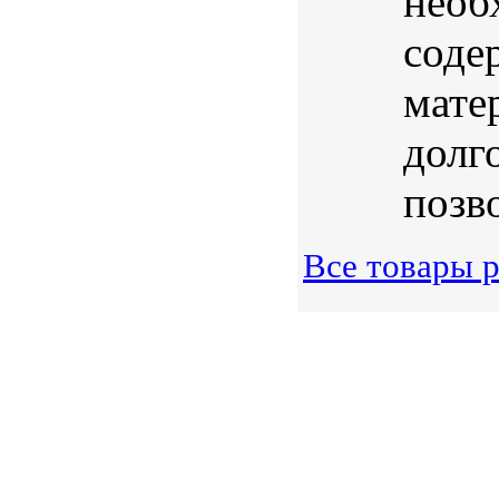
необ
соде
мате
долг
позво
Все товары 