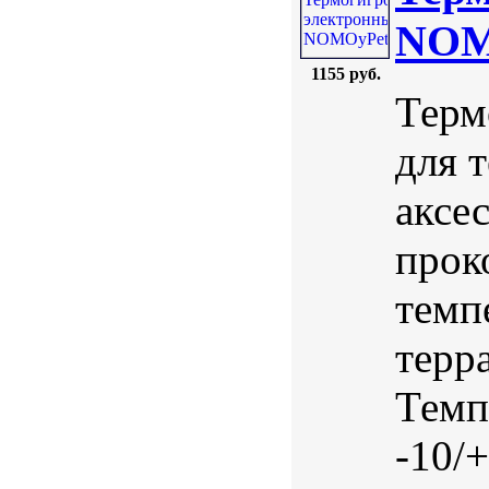
NOM
1155 руб.
Терм
для 
аксе
прок
темп
терр
Темп
-10/