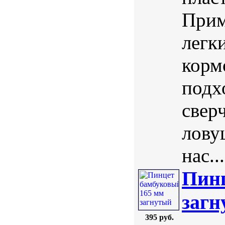
Прим
легк
корм
подх
свер
лову
нас...
Пинц
загн
395 руб.