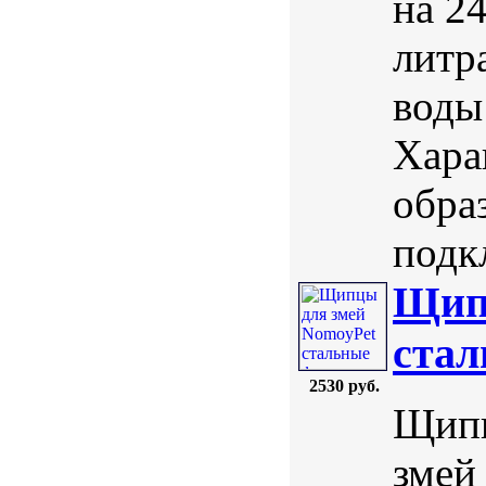
на 24
литр
воды
Хара
обра
подк
Щип
стал
2530 руб.
Щипц
змей