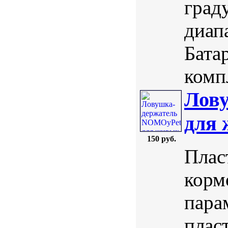
град
диап
Бата
комп
Лов
для 
150 руб.
Плас
корм
пара
плас