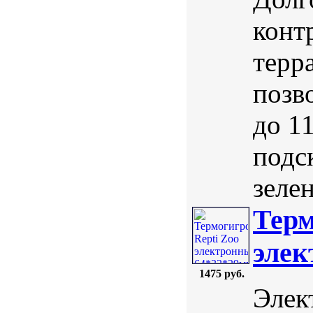
конт
терр
позв
до 11
подс
зеле
Терм
элек
1475 руб.
Элек