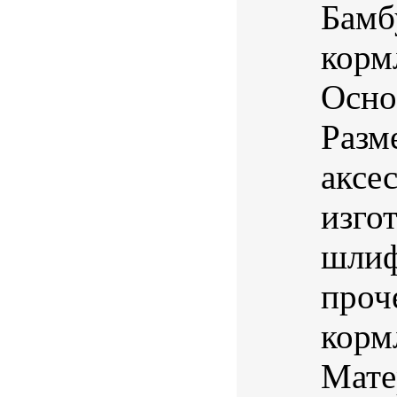
Бамб
корм
Осно
Разм
аксе
изго
шлиф
проч
корм
Мате