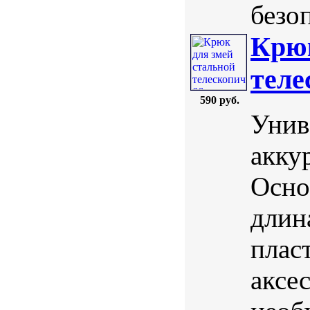
безоп
Крюк
теле
590 руб.
Унив
акку
Осно
длин
плас
аксе