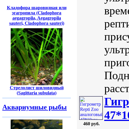
врем
Кладофора шаровидная или
эгагропила (Cladophora
aegagropila, Aegagropila
репт
sauteri, Cladophora sauteri)
прис
ульт
приг
Подн
расст
Стрелолист шиловидный
(Sagittaria subulata)
Гигр
Аквариумные рыбы
47*
460 руб.