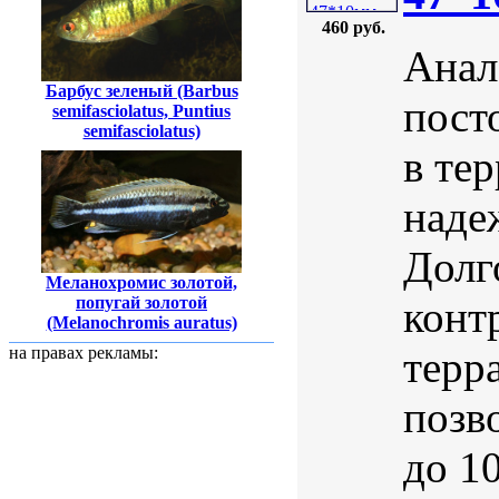
460 руб.
Анал
Барбус зеленый (Barbus
пост
semifasciolatus, Puntius
semifasciolatus)
в те
наде
Долг
Меланохромис золотой,
конт
попугай золотой
(Melanochromis auratus)
терр
на правах рекламы:
позв
до 1