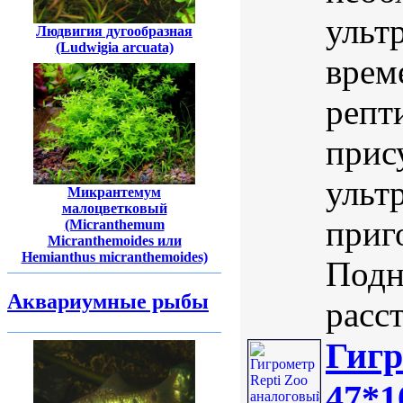
ульт
Людвигия дугообразная
(Ludwigia arcuata)
врем
репт
прис
ульт
Микрантемум
малоцветковый
приг
(Micranthemum
Micranthemoides или
Hemianthus micranthemoides)
Подн
Аквариумные рыбы
расст
Гигр
47*