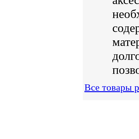
необ
соде
мате
долг
позво
Все товары 