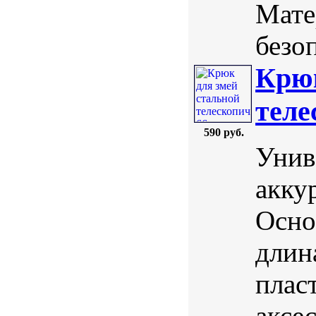
Мате
безоп
Крюк
теле
590 руб.
Унив
акку
Осно
длин
плас
аксе