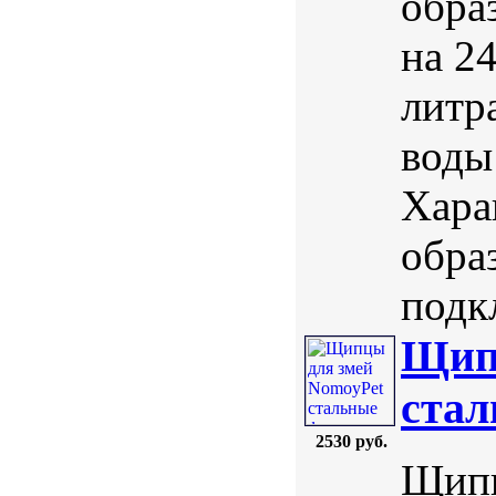
обра
на 24
литр
воды
Хара
обра
подк
Щип
стал
2530 руб.
Щипц