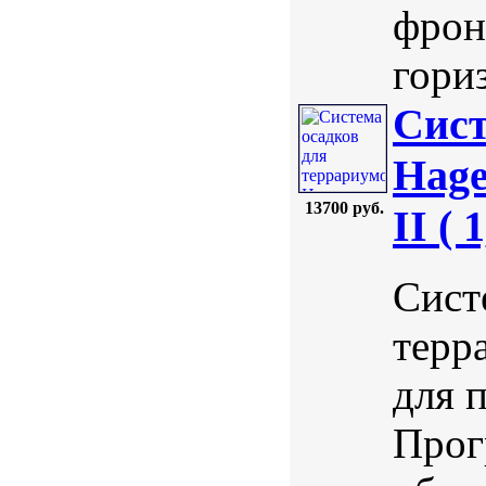
фрон
гориз
Сист
Hag
13700 руб.
II ( 
Сист
терр
для 
Прог