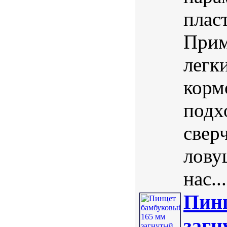
плас
Прим
легк
корм
подх
свер
лову
нас...
Пинц
загн