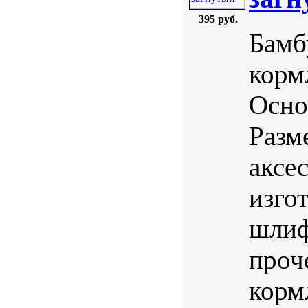
395 руб.
Бамб
корм
Осно
Разм
аксе
изго
шлиф
проч
корм