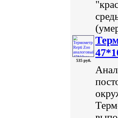
"кра
сред
(умер
Терм
47*
535 руб.
Анал
пост
окру
Терм
выпо