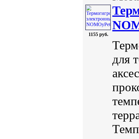
Терм
NOM
1155 руб.
Терм
для 
аксе
прок
темп
терр
Темп