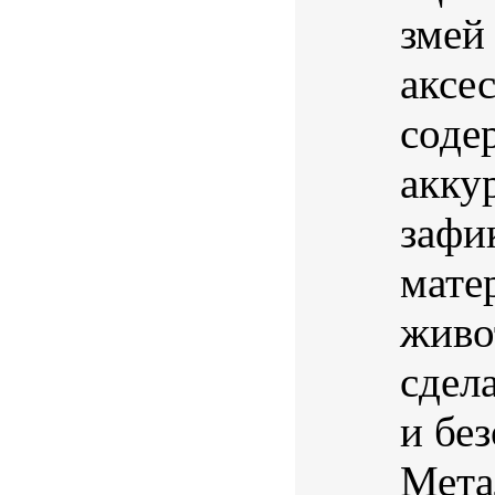
змей
аксе
соде
акку
зафи
мате
живо
сдел
и бе
Мета