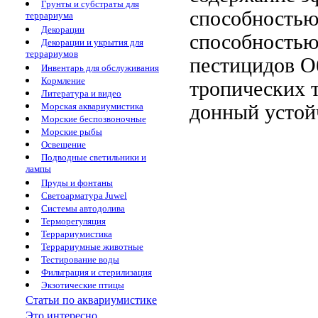
Грунты и субстраты для
способность
террариума
Декорации
способностью
Декорации и укрытия для
террариумов
пестицидов О
Инвентарь для обслуживания
Кормление
тропических 
Литература и видео
донный
устой
Морская аквариумистика
Морские беспозвоночные
Морские рыбы
Освещение
Подводные светильники и
лампы
Пруды и фонтаны
Светоарматура Juwel
Системы автодолива
Терморегуляция
Террариумистика
Террариумные животные
Тестирование воды
Фильтрация и стерилизация
Экзотические птицы
Статьи по аквариумистике
Это интересно...