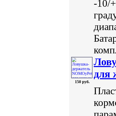
-10/
град
диап
Бата
комп
Лов
для 
150 руб.
Плас
корм
пара