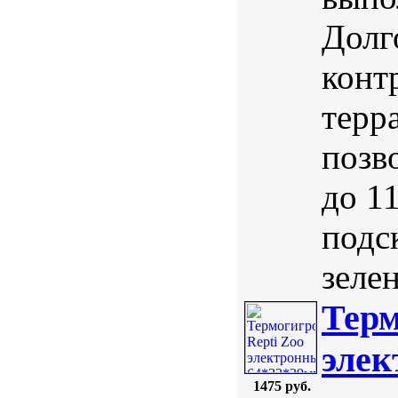
Долг
конт
терр
позв
до 11
подс
зеле
Терм
элек
1475 руб.