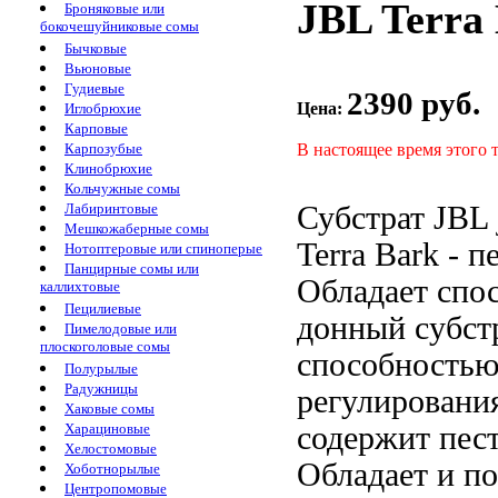
JBL Terra 
Броняковые или
бокочешуйниковые сомы
Бычковые
Вьюновые
Гудиевые
2390 руб.
Цена:
Иглобрюхие
Карповые
В настоящее время этого 
Карпозубые
Клинобрюхие
Кольчужные сомы
Субстрат JBL
Лабиринтовые
Мешкожаберные сомы
Terra Bark -
п
Нотоптеровые или спиноперые
Панцирные сомы или
Обладает спо
каллихтовые
Пецилиевые
донный субст
Пимелодовые или
плоскоголовые сомы
способность
Полурылые
Радужницы
регулировани
Хаковые сомы
содержит пес
Харациновые
Хелостомовые
Обладает
и п
Хоботнорылые
Центропомовые