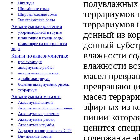
полувлажных 
Цихлиды
Шильбовые сомы
террариумов
т
Широкоголовые сомы
Электрические сомы
террариумов
Аквариумные растения
донный
из ко
укореняющиеся в грунте
плавающие в толще воды
донный субст
плавающие на поверхности
воды
влажности
со
Книги по аквариумистике
про аквариум
влажности во
аквариумные рыбки
аквариумные растения
масел превр
дизайн аквариума
превращающих
болезни аквариумных рыбок
террариум
масел
террари
Аквариумный магазин
Аквариумная химия
эфирных
из к
Аквариумные беспозвоночные
Аквариумные растения
пинии котора
Аквариумные рыбки
ценится спец
Аквариумы и тумбы
Аэрация, озонирование и CO2
содержание 
Внутренние помпы