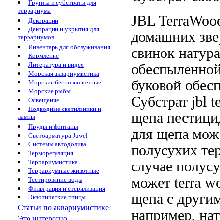
Грунты и субстраты для
террариума
JBL TerraWo
Декорации
Декорации и укрытия для
домашних зве
террариумов
Инвентарь для обслуживания
свинок
натур
Кормление
Литература и видео
обеспыленно
Морская аквариумистика
буковой
обес
Морские беспозвоночные
Морские рыбы
Субстрат
jbl 
Освещение
Подводные светильники и
щепа
пестици
лампы
Пруды и фонтаны
для
щепа мож
Светоарматура Juwel
Системы автодолива
полусухих те
Терморегуляция
Террариумистика
случае
полусу
Террариумные животные
может
terra w
Тестирование воды
Фильтрация и стерилизация
щепа
с други
Экзотические птицы
Статьи по аквариумистике
например,
на
Это интересно...