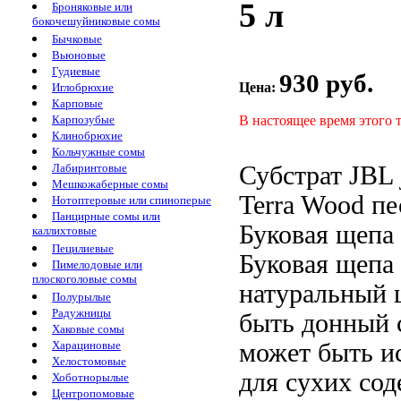
5 л
Броняковые или
бокочешуйниковые сомы
Бычковые
Вьюновые
Гудиевые
930 руб.
Цена:
Иглобрюхие
Карповые
В настоящее время этого 
Карпозубые
Клинобрюхие
Кольчужные сомы
Субстрат JBL
Лабиринтовые
Мешкожаберные сомы
Terra Wood
пе
Нотоптеровые или спиноперые
Панцирные сомы или
Буковая щепа
каллихтовые
Пецилиевые
Буковая щепа
Пимелодовые или
плоскоголовые сомы
натуральный
Полурылые
Радужницы
быть
донный с
Хаковые сомы
может быть и
Харациновые
Хелостомовые
для сухих
сод
Хоботнорылые
Центропомовые