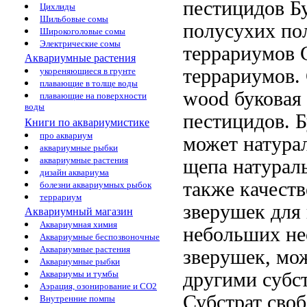
пестицидов Б
Цихлиды
Шильбовые сомы
полусухих
по
Широкоголовые сомы
Электрические сомы
террариумов 
Аквариумные растения
террариумов.
укореняющиеся в грунте
плавающие в толще воды
wood буковая
плавающие на поверхности
воды
пестицидов. 
Книги по аквариумистике
про аквариум
может
натура
аквариумные рыбки
аквариумные растения
щепа натурал
дизайн аквариума
также
качеств
болезни аквариумных рыбок
террариум
зверушек
для
Аквариумный магазин
Аквариумная химия
небольших
не
Аквариумные беспозвоночные
Аквариумные растения
зверушек,
мож
Аквариумные рыбки
другими субс
Аквариумы и тумбы
Аэрация, озонирование и CO2
Субстрат сво
Внутренние помпы