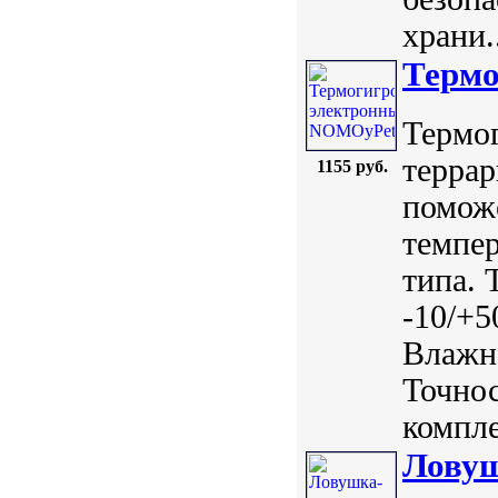
храни.
Термо
Термог
террар
1155 руб.
помож
темпер
типа. 
-10/+5
Влажно
Точнос
компле
Ловуш