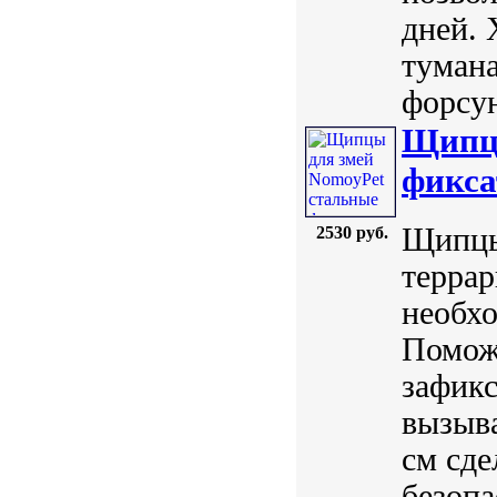
дней. 
тумана
форсун
Щипцы
фикса
Щипцы
2530 руб.
террар
необх
Поможе
зафикс
вызыва
см сде
безопа