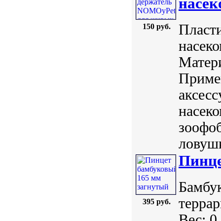
насе
Пласти
150 руб.
насеко
Матери
Примен
аксесс
насеко
зоофоб
ловушк
Пинце
Бамбук
терра
395 руб.
Вес: 0