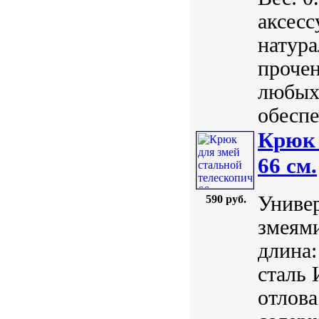
аксесс
натура
прочен
любых
обеспе
Крюк 
66 см.
Универ
590 руб.
змеям
длина:
сталь 
отлова