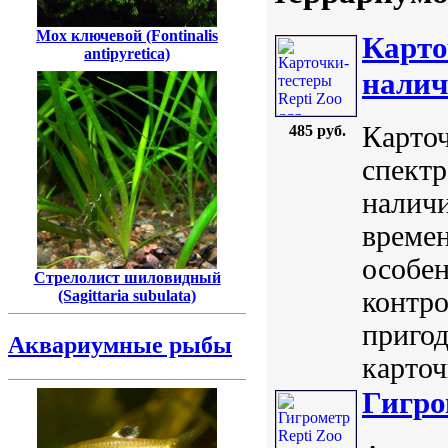
Мох ключевой (Fontinalis
Карто
antipyretica)
налич
Карточ
485 руб.
спектр
наличи
времен
особен
Стрелолист шиловидный
контро
(Sagittaria subulata)
пригод
Аквариумные рыбы
карточ
Гигро