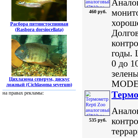
Аналог
монито
460 руб.
хорош
Расбора пятнистоспинная
(Rasbora dorsiocellata)
Долгов
контро
годы. 
0 до 1
зелены
Цихлазома северум, дискус
MODER
ложный (Cichlasoma severum)
Термо
на правах рекламы:
Анало
контр
535 руб.
терра