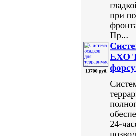
гладко
при п
фронта
Пр...
Систе
EXO T
форсу
13700 руб.
Систем
террар
полног
обеспе
24-час
позвол