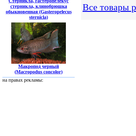
Стерникла, гастеропелекус
Все товары 
стерникла, клинобрюшка
обыкновенная (Gasteropelecus
sternicla)
Макропод черный
(Macropodus concolor)
на правах рекламы: