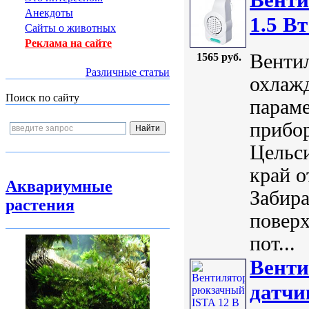
Анекдоты
1.5 Bт
Сайты о животных
Реклама на сайте
Вентил
1565 руб.
Различные статьи
охлаж
Поиск по сайту
парам
прибор
Цельси
край о
Аквариумные
Забира
растения
поверх
пот...
Венти
датчи