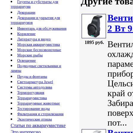
Другие тов
Грунты и субстраты для
террариума
Декорации
Венти
Декорации и укрытия для
террариумов
2 Bт 9
Инвентарь для обслуживания
Кормление
Литература и видео
Вентил
1895 руб.
Морская аквариумистика
Морские беспозвоночные
охлаж
Морские рыбы
Освещение
парам
Подводные светильники и
лампы
прибор
Пруды и фонтаны
Цельси
Светоарматура Juwel
Системы автодолива
край о
Терморегуляция
Террариумистика
Забира
Террариумные животные
Тестирование воды
поверх
Фильтрация и стерилизация
Экзотические птицы
пот...
Статьи по аквариумистике
Венти
Это интересно...