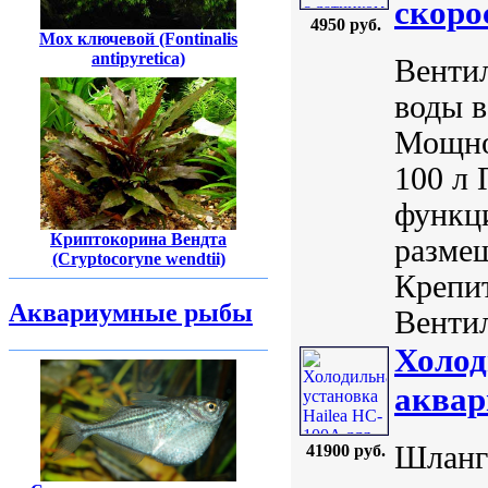
скоро
4950 руб.
Мох ключевой (Fontinalis
antipyretica)
Вентил
воды в
Мощнос
100 л 
функц
Криптокорина Вендта
размещ
(Cryptocoryne wendtii)
Крепит
Аквариумные рыбы
Вентил
Холод
аквар
Шланги
41900 руб.