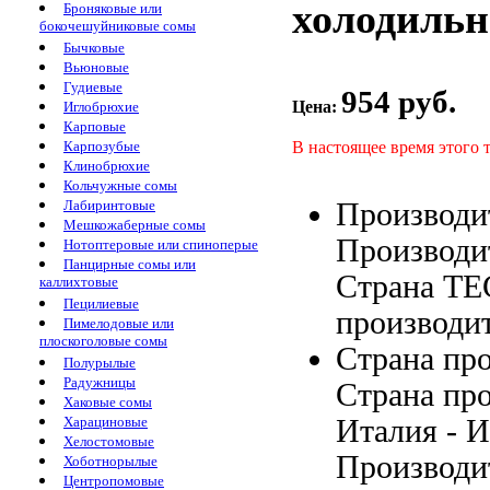
холодиль
Броняковые или
бокочешуйниковые сомы
Бычковые
Вьюновые
Гудиевые
954 руб.
Цена:
Иглобрюхие
Карповые
В настоящее время этого 
Карпозубые
Клинобрюхие
Кольчужные сомы
Производи
Лабиринтовые
Мешкожаберные сомы
Производит
Нотоптеровые или спиноперые
Панцирные сомы или
Страна
TE
каллихтовые
Пецилиевые
производи
Пимелодовые или
плоскоголовые сомы
Страна пр
Полурылые
Радужницы
Страна пр
Хаковые сомы
Италия
- И
Харациновые
Хелостомовые
Производит
Хоботнорылые
Центропомовые