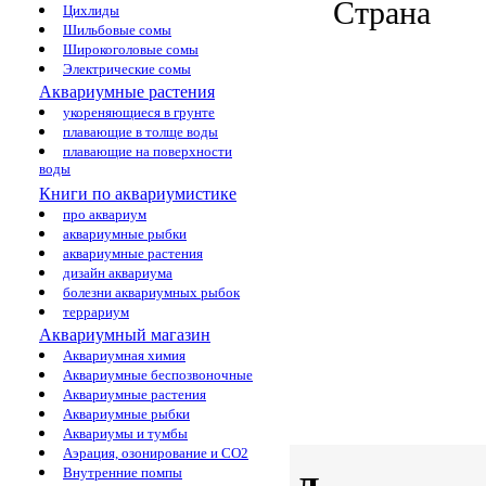
Страна
Цихлиды
Шильбовые сомы
Широкоголовые сомы
Электрические сомы
Аквариумные растения
укореняющиеся в грунте
плавающие в толще воды
плавающие на поверхности
воды
Книги по аквариумистике
про аквариум
аквариумные рыбки
аквариумные растения
дизайн аквариума
болезни аквариумных рыбок
террариум
Аквариумный магазин
Аквариумная химия
Аквариумные беспозвоночные
Аквариумные растения
Аквариумные рыбки
Аквариумы и тумбы
Аэрация, озонирование и CO2
Внутренние помпы