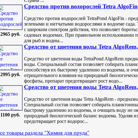
Страна ...
Средство против водорослей Tetra AlgoFin,
Средство против водорослей TetraPond AlgoFin - пред
зелеными и нитчатыми водорослями в водоеме сада. 
с широким спектром действия, что позволяет бороть
2965 руб.
садовых водоемах. При правильном использовании пр
для рыб и водны...
Средство от цветения воды Tetra AlgoRem,
Средство от цветения воды TetraPond AlgoRem предн
воды. Специальный состав позволяет собирать планк
способствуя их быстрому удалению из водоема, и оч
2995 руб.
отрицательного влияния на природный биологический
фосфаты, препарат предотвращает рост водо...
Средство от цветения воды Tetra AlgoRem,
Средство от цветения воды Tetra AlgoRem - предназн
Специальный состав позволяет собирать планктонные
быстрому удалению из водоема, и очищать воду не о
1100 руб.
природный биологический баланс водоема. Удаляя и
предотвращает рост водорос...
се товары раздела "Химия для пруда"