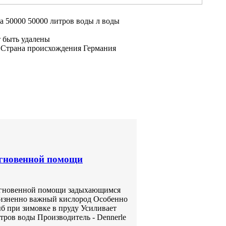
а 50000
50000 литров воды
л воды
 быть удалены
я
Страна происхождения Германия
 мгновенной помощи
я мгновенной помощи задыхающимся
жизненно важный кислород Особенно
б при зимовке в пруду Усиливает
тров воды Производитель - Dennerle