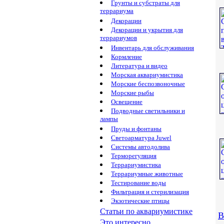
Грунты и субстраты для
террариума
Декорации
Декорации и укрытия для
террариумов
Инвентарь для обслуживания
Кормление
Литература и видео
Морская аквариумистика
Морские беспозвоночные
Морские рыбы
Освещение
Подводные светильники и
лампы
Пруды и фонтаны
Светоарматура Juwel
Системы автодолива
Терморегуляция
Террариумистика
Террариумные животные
Тестирование воды
Фильтрация и стерилизация
Экзотические птицы
Статьи по аквариумистике
В
Это интересно...