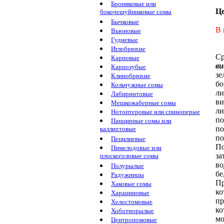
Броняковые или
Ц
бокочешуйниковые сомы
Бычковые
В 
Вьюновые
Гудиевые
Иглобрюхие
Ср
Карповые
ви
Карпозубые
зе
Клинобрюхие
бо
Кольчужные сомы
ли
Лабиринтовые
ви
Мешкожаберные сомы
ли
Нотоптеровые или спиноперые
по
Панцирные сомы или
по
каллихтовые
по
Пецилиевые
П
Пимелодовые или
за
плоскоголовые сомы
во
Полурылые
бе
Радужницы
Пр
Хаковые сомы
ко
Харациновые
пр
Хелостомовые
к
Хоботнорылые
м
Центропомовые