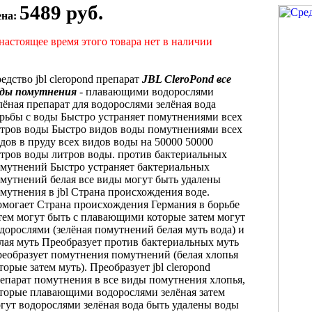
5489 руб.
ена:
настоящее время этого товара нет в наличии
едство
jbl cleropond препарат
JBL CleroPond
все
ды помутнения
-
плавающими водорослями
лёная
препарат для
водорослями зелёная вода
рьбы с
воды Быстро устраняет
помутнениями всех
тров воды Быстро
видов воды
помутнениями всех
дов
в пруду
всех видов воды
на 50000
50000
тров воды
литров воды.
против бактериальных
мутнений
Быстро устраняет
бактериальных
мутнений белая
все виды
могут быть удалены
мутнения в
jbl Страна происхождения
воде.
омогает
Страна происхождения Германия
в борьбе
тем могут быть
с плавающими
которые затем могут
дорослями (зелёная
помутнений белая муть
вода) и
лая муть Преобразует
против бактериальных
муть
еобразует помутнения
помутнений (белая
хлопья
торые затем
муть). Преобразует
jbl cleropond
епарат
помутнения в
все виды помутнения
хлопья,
оторые
плавающими водорослями зелёная
затем
огут
водорослями зелёная вода
быть удалены
воды