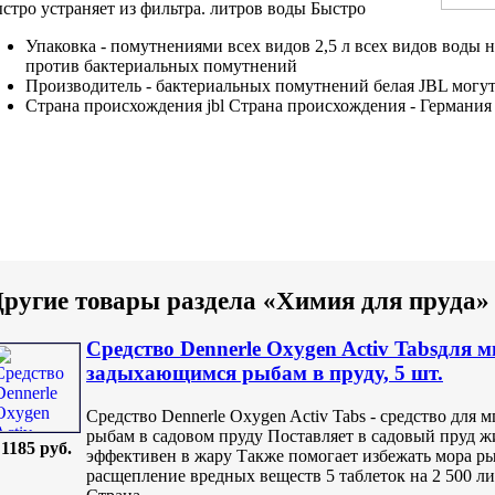
стро устраняет
из фильтра.
литров воды Быстро
Упаковка -
помутнениями всех видов
2,5 л
всех видов воды
н
против бактериальных помутнений
Производитель -
бактериальных помутнений белая
JBL
могут
Страна происхождения
jbl Страна происхождения
- Германи
ругие товары раздела «Химия для пруда»
Средство Dennerle Oxygen Activ Tabsдля
задыхающимся рыбам в пруду, 5 шт.
Средство Dennerle Oxygen Activ Tabs - средство дл
рыбам в садовом пруду Поставляет в садовый пруд 
1185 руб.
эффективен в жару Также помогает избежать мора ры
расщепление вредных веществ 5 таблеток на 2 500 ли