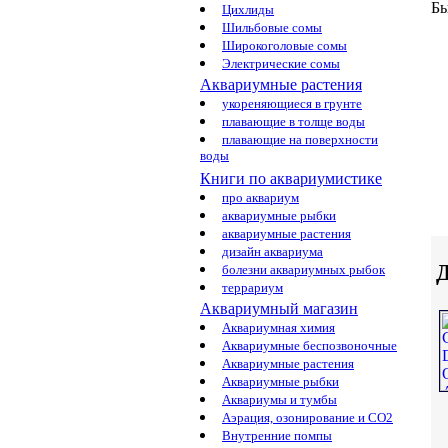
Бы
Цихлиды
Шильбовые сомы
Широкоголовые сомы
Электрические сомы
Аквариумные растения
укореняющиеся в грунте
плавающие в толще воды
плавающие на поверхности
воды
Книги по аквариумистике
про аквариум
аквариумные рыбки
аквариумные растения
дизайн аквариума
Д
болезни аквариумных рыбок
террариум
Аквариумный магазин
Аквариумная химия
Аквариумные беспозвоночные
Аквариумные растения
Аквариумные рыбки
Аквариумы и тумбы
Аэрация, озонирование и CO2
Внутренние помпы