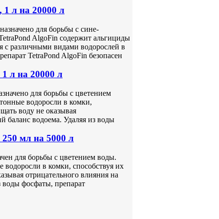
 1 л на 20000 л
назначено для борьбы с сине-
TetraPond AlgoFin содержит альгициды
ся с различными видами водорослей в
епарат TetraPond AlgoFin безопасен
 1 л на 20000 л
азначено для борьбы с цветением
тонные водоросли в комки,
ищать воду не оказывая
 баланс водоема. Удаляя из воды
 250 мл на 5000 л
ачен для борьбы с цветением воды.
 водоросли в комки, способствуя их
казывая отрицательного влияния на
з воды фосфаты, препарат