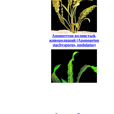
Апоногетон волнистый,
живородящий (Aponogeton
stachysporus, undulatus)