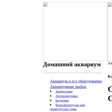
Домашний аквариум
Ак
К
Аквариум и его оборудование
Аквариумные рыбки
С
Анабасовые
C
Аптеронотовые
Бадиевые
Бахромчатоусые или
перистоусые сомы