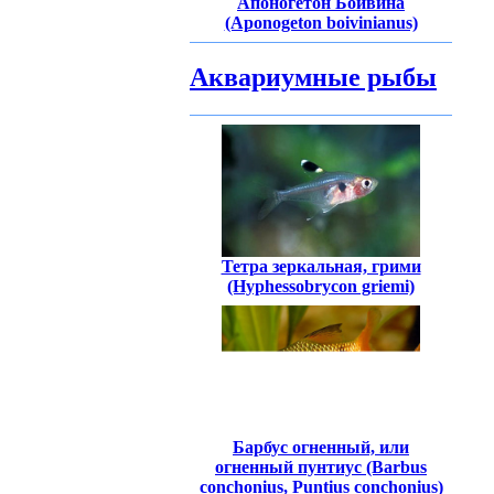
Апоногетон Боивина
(Aponogeton boivinianus)
Аквариумные рыбы
Тетра зеркальная, грими
(Hyphessobrycon griemi)
Барбус огненный, или
огненный пунтиус (Barbus
conchonius, Puntius conchonius)