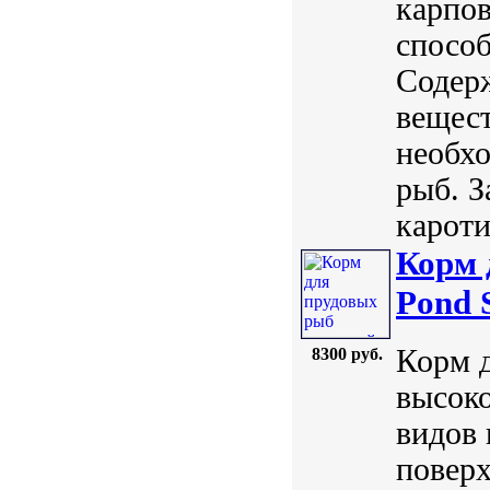
карпов
способ
Содер
вещест
необхо
рыб. З
кароти
Корм 
Pond S
Корм д
8300 руб.
высоко
видов 
поверх