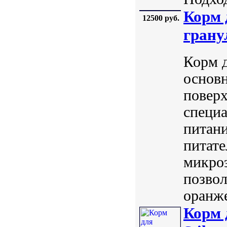
Корм 
12500 руб.
грану
Корм д
основн
поверх
специа
питани
питате
микро
позвол
оранже
Корм 