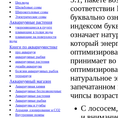
Цихлиды
соответствии
Шильбовые сомы
Широкоголовые сомы
буквально озн
Электрические сомы
Аквариумные растения
индексом
бук
укореняющиеся в грунте
плавающие в толще воды
означает нату
плавающие на поверхности
который
энер
воды
Книги по аквариумистике
оптимизирова
про аквариум
аквариумные рыбки
принимает в
аквариумные растения
дизайн аквариума
оптимизирова
болезни аквариумных рыбок
натуральное 
террариум
Аквариумный магазин
запечатанном 
Аквариумная химия
Аквариумные беспозвоночные
чипсы
возраст
Аквариумные растения
Аквариумные рыбки
Аквариумы и тумбы
С лососем
Аэрация, озонирование и CO2
и
внимани
Внутренние помпы