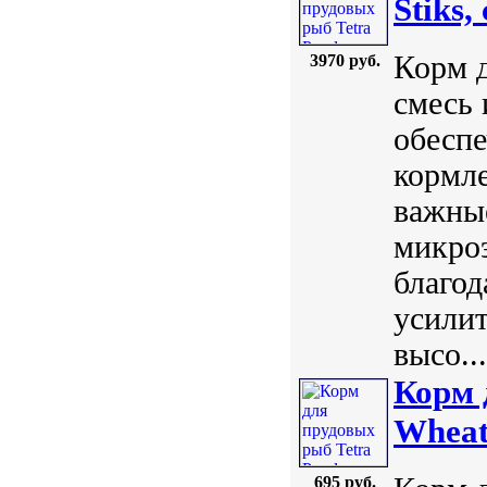
Stiks,
Корм д
3970 руб.
смесь 
обеспе
кормле
важные
микро
благо
усилит
высо...
Корм 
Wheat
695 руб.