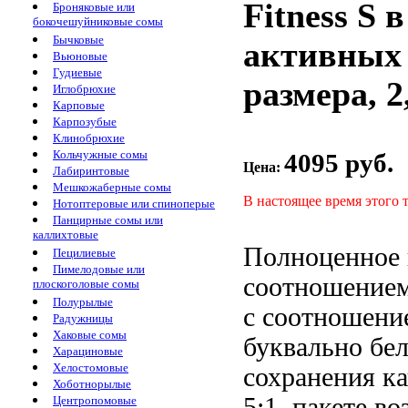
Fitness S
Броняковые или
бокочешуйниковые сомы
Бычковые
активных 
Вьюновые
Гудиевые
размера, 2,
Иглобрюхие
Карповые
Карпозубые
Клинобрюхие
Кольчужные сомы
4095 руб.
Цена:
Лабиринтовые
Мешкожаберные сомы
В настоящее время этого 
Нотоптеровые или спиноперые
Панцирные сомы или
каллихтовые
Полноценное 
Пецилиевые
Пимелодовые или
соотношением
плоскоголовые сомы
Полурылые
с соотношен
Радужницы
Хаковые сомы
буквально
бел
Харациновые
Хелостомовые
сохранения ка
Хоботнорылые
5:1,
пакете во
Центропомовые