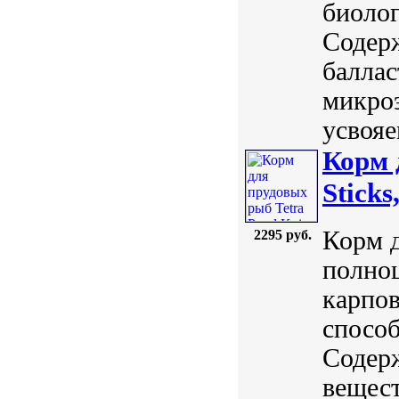
биолог
Содер
баллас
микро
усвояе
Корм 
Sticks
Корм д
2295 руб.
полно
карпов
способ
Содер
вещест