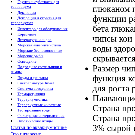
Грунты и субстраты для
глюканом
террариума
Декорации
функции р
Декорации и укрытия для
террариумов
бета глюк
Инвентарь для обслуживания
Кормление
чипсы
кои
Литература и видео
Морская аквариумистика
воды
здор
Морские беспозвоночные
скрываетс
Морские рыбы
Освещение
Размер чи
Подводные светильники и
лампы
функция к
Пруды и фонтаны
Светоарматура Juwel
для роста 
Системы автодолива
Терморегуляция
Плавающи
Террариумистика
Террариумные животные
Страна пр
Тестирование воды
Страна пр
Фильтрация и стерилизация
Экзотические птицы
3% сырой
Статьи по аквариумистике
Это интересно...