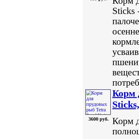
Корм д
Sticks
палоче
осенне
кормле
усваив
пшени
вещест
потреб
Корм 
Sticks
Корм д
3600 руб.
полно