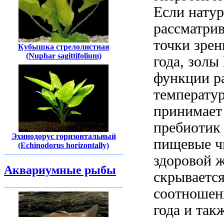
Если
нату
рассматрив
точки зре
Кубышка стрелолистная
(Nuphar sagittifolium)
года,
золы
функции р
температу
принимает
пребиотик
Эхинодорус горизонтальный
пищевые ч
(Echinodorus horizontally)
здоровой 
Аквариумные рыбы
скрываетс
соотношен
года и
так