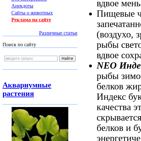
вдвое мен
Анекдоты
Пищевые 
Сайты о животных
Реклама на сайте
запечатан
(воздухо,
з
Различные статьи
рыбы
свет
Поиск по сайту
вдвое
сохр
NEO Инде
рыбы зимо
Аквариумные
белков жи
растения
Индекс бу
качества
эт
скрываетс
белков и
б
энергетич