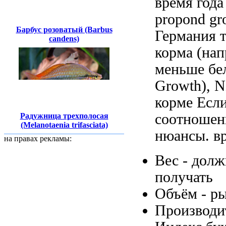
время года
propond gr
Барбус розоватый (Barbus
Германия
т
candens)
корма (на
меньше бе
Growth), 
корме Если
соотношен
Радужница трехполосая
(Melanotaenia trifasciata)
нюансы.
в
на правах рекламы:
Вес -
долж
получать
Объём -
р
Производи