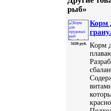
рыб»
Корм 
грану
Корм д
3430 руб.
плава
Разраб
сбалан
Содерж
витам
которы
красно
Подход