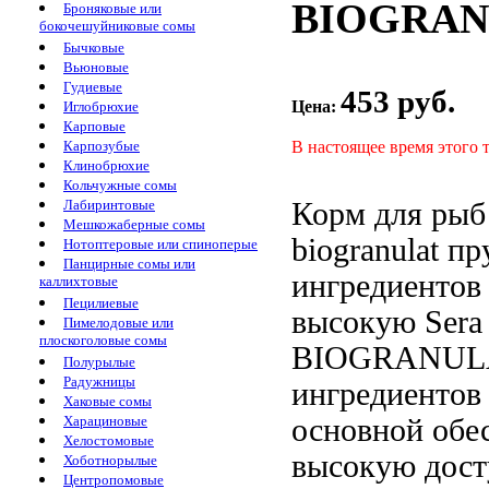
BIOGRANU
Броняковые или
бокочешуйниковые сомы
Бычковые
Вьюновые
Гудиевые
453 руб.
Цена:
Иглобрюхие
Карповые
В настоящее время этого 
Карпозубые
Клинобрюхие
Кольчужные сомы
Корм для
рыб 
Лабиринтовые
Мешкожаберные сомы
biogranulat
пр
Нотоптеровые или спиноперые
Панцирные сомы или
ингредиентов
каллихтовые
Пецилиевые
высокую
Sera
Пимелодовые или
плоскоголовые сомы
BIOGRANU
Полурылые
Радужницы
ингредиентов
Хаковые сомы
основной
обе
Харациновые
Хелостомовые
высокую дост
Хоботнорылые
Центропомовые