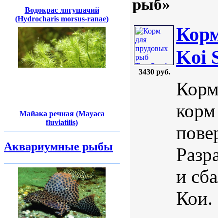
рыб»
Водокрас лягушачий
(Hydrocharis morsus-ranae)
Корм
Koi 
3430 руб.
Корм
корм
Майака речная (Mayaca
fluviatilis)
пове
Аквариумные рыбы
Разр
и сб
Кои.