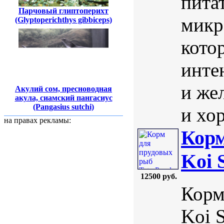
пита
Парчовый глиптоперихт
микр
(Glyptoperichthys gibbiceps)
кото
инте
и же
Акулий сом, пресноводная
акула, сиамский пангасиус
(Pangasius sutchi)
и хор
на правах рекламы:
Корм
Koi 
12500 руб.
Корм
Koi S