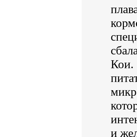
плав
корм
спец
сбал
Кои.
пита
микр
кото
инте
и жел