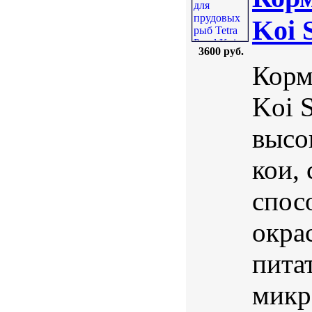
Koi 
3600 руб.
Корм
Koi 
высо
кои,
спос
окра
пита
микр