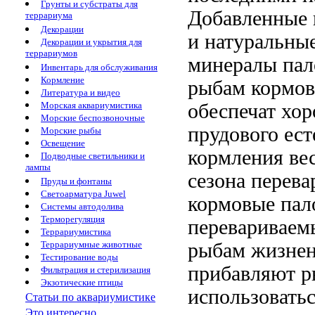
Грунты и субстраты для
Добавленные
террариума
Декорации
и
натуральны
Декорации и укрытия для
террариумов
минералы
пал
Инвентарь для обслуживания
Кормление
рыбам
кормов
Литература и видео
обеспечат хо
Морская аквариумистика
Морские беспозвоночные
прудового
ест
Морские рыбы
Освещение
кормления ве
Подводные светильники и
лампы
сезона
перева
Пруды и фонтаны
Светоарматура Juwel
кормовые пал
Системы автодолива
Терморегуляция
перевариваем
Террариумистика
рыбам жизне
Террариумные животные
Тестирование воды
прибавляют 
Фильтрация и стерилизация
Экзотические птицы
использовать
Статьи по аквариумистике
Это интересно...