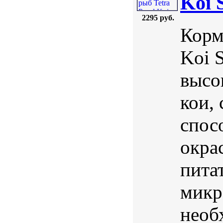
Koi 
2295 руб.
Корм
Koi 
высо
кои,
спос
окра
пита
микр
необ