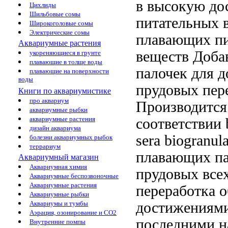
в
высокую до
Цихлиды
Шильбовые сомы
питательных
в
Широкоголовые сомы
Электрические сомы
плавающих
п
Аквариумные растения
веществ Доба
укореняющиеся в грунте
плавающие в толще воды
палочек для
д
плавающие на поверхности
воды
прудовых
пер
Книги по аквариумистике
про аквариум
Производитс
аквариумные рыбки
аквариумные растения
соответствии
дизайн аквариума
sera biogranul
болезни аквариумных рыбок
террариум
плавающих па
Аквариумный магазин
Аквариумная химия
прудовых
все
Аквариумные беспозвоночные
Аквариумные растения
переработка
о
Аквариумные рыбки
достижениями
Аквариумы и тумбы
Аэрация, озонирование и CO2
последними 
Внутренние помпы