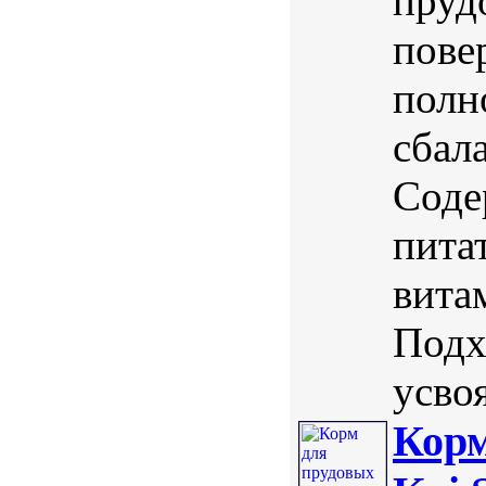
пруд
пове
полн
сбал
Соде
пита
вита
Подх
усво
Корм