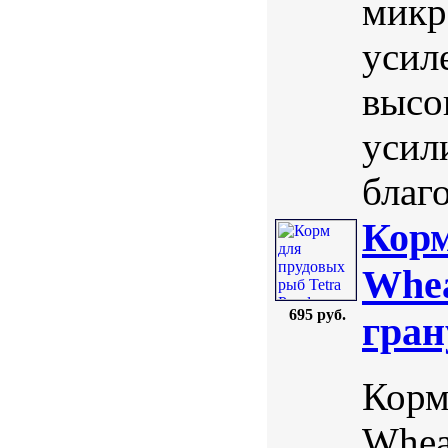
микр
усил
высо
усил
благо
Корм
Whea
695 руб.
гра
Корм
Whea