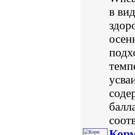
в ви
здор
осен
подх
темп
усва
соде
балл
соотв
Корм