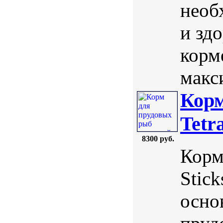
необ
и здо
корм
макси
Корм
Tetr
8300 руб.
Корм
Stic
осно