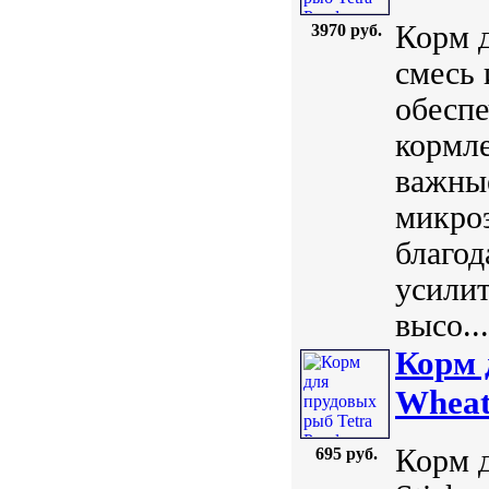
Корм д
3970 руб.
смесь 
обеспе
кормле
важные
микро
благо
усилит
высо...
Корм 
Wheat
Корм д
695 руб.