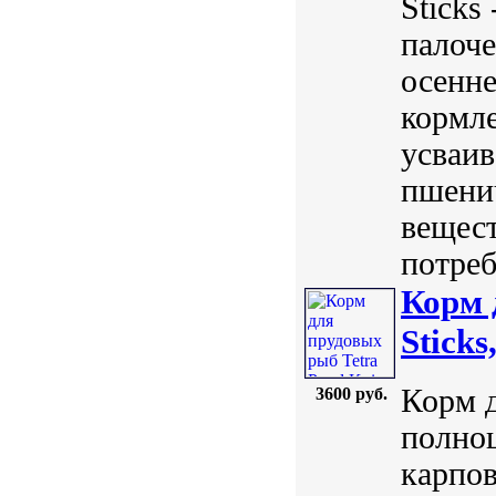
Sticks
палоче
осенне
кормле
усваив
пшени
вещест
потреб
Корм 
Sticks
Корм д
3600 руб.
полно
карпов