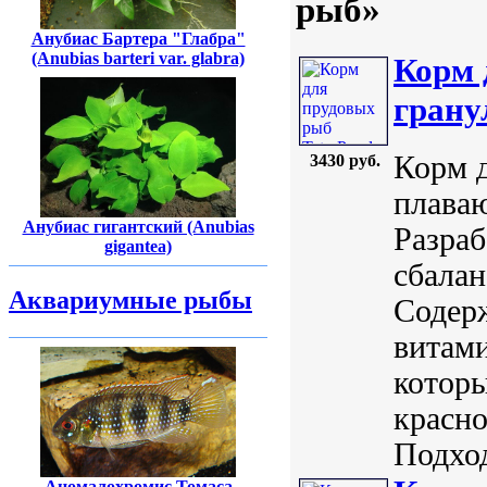
рыб»
Анубиас Бартера "Глабра"
(Anubias barteri var. glabra)
Корм 
грану
Корм д
3430 руб.
плава
Анубиас гигантский (Anubias
Разраб
gigantea)
сбалан
Аквариумные рыбы
Содерж
витам
которы
красно
Подход
Аномалохромис Томаса