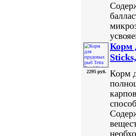
Содер
баллас
микро
усвояе
Корм 
Sticks
Корм д
2295 руб.
полно
карпов
способ
Содер
вещест
необхо