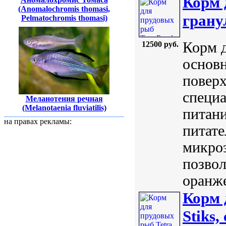
Корм 
(Anomalochromis thomasi,
грану
Pelmatochromis thomasi)
Корм д
12500 руб.
основн
поверх
специа
Меланотения речная
(Melanotaenia fluviatilis)
питани
на правах рекламы:
питате
микро
позвол
оранже
Корм 
Stiks,