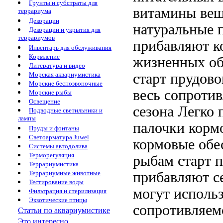
Грунты и субстраты для
витамины
вещ
террариума
Декорации
натуральные
Декорации и укрытия для
террариумов
прибавляют
к
Инвентарь для обслуживания
Кормление
жизненных
об
Литература и видео
старт прудово
Морская аквариумистика
Морские беспозвоночные
весь
сопротив
Морские рыбы
Освещение
сезона
Легко 
Подводные светильники и
лампы
палочки
корм
Пруды и фонтаны
Светоарматура Juwel
кормовые
обе
Системы автодолива
Терморегуляция
рыбам
старт 
Террариумистика
прибавляют
с
Террариумные животные
Тестирование воды
могут исполь
Фильтрация и стерилизация
Экзотические птицы
сопротивляем
Статьи по аквариумистике
Это интересно...