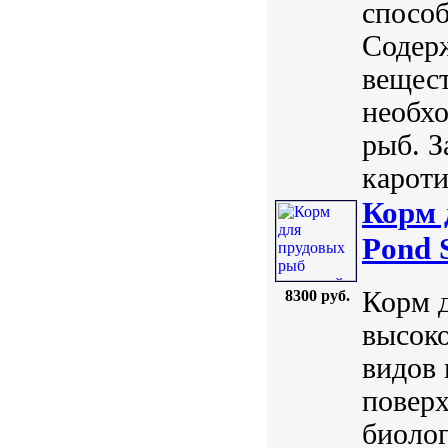
способ
Содер
вещест
необхо
рыб. З
кароти
Корм 
Pond S
Корм д
8300 руб.
высоко
видов 
поверх
биолог