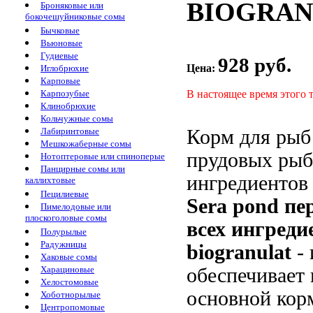
BIOGRANU
Броняковые или
бокочешуйниковые сомы
Бычковые
Вьюновые
Гудиевые
928 руб.
Цена:
Иглобрюхие
Карповые
В настоящее время этого 
Карпозубые
Клинобрюхие
Кольчужные сомы
Корм для
рыб
Лабиринтовые
Мешкожаберные сомы
прудовых ры
Нотоптеровые или спиноперые
Панцирные сомы или
ингредиентов
каллихтовые
Пецилиевые
Sera pond
пе
Пимелодовые или
плоскоголовые сомы
всех ингреди
Полурылые
Радужницы
biogranulat
-
Хаковые сомы
обеспечивает
Харациновые
Хелостомовые
основной ко
Хоботнорылые
Центропомовые