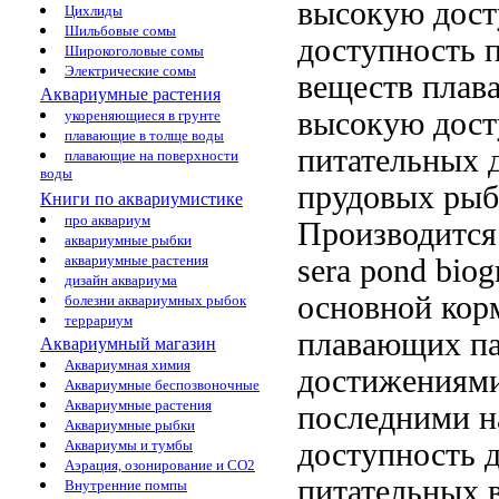
высокую дост
Цихлиды
Шильбовые сомы
доступность 
Широкоголовые сомы
Электрические сомы
веществ
плав
Аквариумные растения
высокую дост
укореняющиеся в грунте
плавающие в толще воды
питательных
д
плавающие на поверхности
воды
прудовых ры
Книги по аквариумистике
про аквариум
Производится
аквариумные рыбки
аквариумные растения
sera pond biog
дизайн аквариума
основной кор
болезни аквариумных рыбок
террариум
плавающих па
Аквариумный магазин
Аквариумная химия
достижениями
Аквариумные беспозвоночные
Аквариумные растения
последними 
Аквариумные рыбки
доступность
Аквариумы и тумбы
Аэрация, озонирование и CO2
питательных 
Внутренние помпы