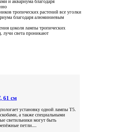
ыми и
аквариума благодаря
нно
ников тропических растений
все уголки
риума благодаря
алюминиевым
ения цоколя лампы
тропических
д.
лучи света проникают
 61 см
дпологает установку одной лампы Т5.
скобами, а также специальными
ные светильники могут быть
репёжные петли....