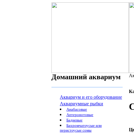
Домашний аквариум
Ак
К
Аквариум и его оборудование
Аквариумные рыбки
С
Анабасовые
Аптеронотовые
Бадиевые
Бахромчатоусые или
Ц
перистоусые сомы