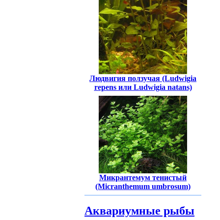
Людвигия ползучая (Ludwigia
repens или Ludwigia natans)
Микрантемум тенистый
(Micranthemum umbrosum)
Аквариумные рыбы