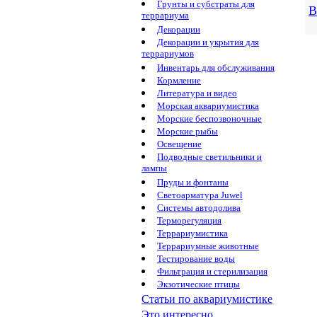
Грунты и субстраты для
В
террариума
Декорации
Декорации и укрытия для
террариумов
Инвентарь для обслуживания
Кормление
Литература и видео
Морская аквариумистика
Морские беспозвоночные
Морские рыбы
Освещение
Подводные светильники и
лампы
Пруды и фонтаны
Светоарматура Juwel
Системы автодолива
Терморегуляция
Террариумистика
Террариумные животные
Тестирование воды
Фильтрация и стерилизация
Экзотические птицы
Статьи по аквариумистике
Это интересно...