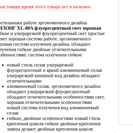
настоящее время этого товара нет в наличии
ветильники
работе эргономичного дизайна
ИЛОНГ XL-80A
флуоресцентный свет хорошая
бкие и
ультрарезкий флуоресцентный свет
простые
свет хорошая система
работе, эргономичного
рошая система излучения
дизайна, обладают
лучения гибкие двойные
отличительными
обенностями:
система излучения гибкие
новый стиль
сплав ультрарезкий
флуоресцентный
и яркий
алюминиевый сплав
ультрарезкий
внешний вид
дизайна обладают
отличительными
алюминиевый сплав,
эргономичного дизайна
обладают
ультрарезкий флуоресцентный
обладают отличительными особенностями
свет,
хорошая
отличительными особенностями
новый
система излучения
вид алюминиевый
сплав
гибкие, двойные
особенностями новый стиль
крепления цоколя
гибкие двойные крепления
лампы делают
двойные крепления цоколя