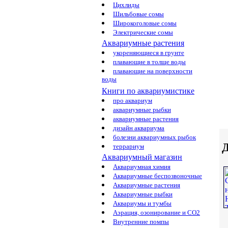
Цихлиды
Шильбовые сомы
Широкоголовые сомы
Электрические сомы
Аквариумные растения
укореняющиеся в грунте
плавающие в толще воды
плавающие на поверхности
воды
Книги по аквариумистике
про аквариум
аквариумные рыбки
аквариумные растения
дизайн аквариума
болезни аквариумных рыбок
Д
террариум
Аквариумный магазин
Аквариумная химия
Аквариумные беспозвоночные
Аквариумные растения
Аквариумные рыбки
Аквариумы и тумбы
Аэрация, озонирование и CO2
Внутренние помпы