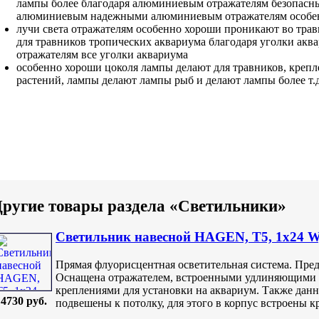
лампы более
благодаря алюминиевым отражателям
безопасн
алюминиевым
надежными
алюминиевым отражателям особе
лучи света
отражателям особенно хороши
проникают во
трав
для травников тропических
аквариума благодаря
уголки аква
отражателям
все уголки аквариума
особенно хороши
цоколя лампы делают
для травников,
крепл
растений,
лампы делают лампы
рыб и
делают лампы более
т.
ругие товары раздела «Светильники»
Светильник навесной HAGEN, Т5, 1х24 W,
Прямая флуорисцентная осветительная система. Пре
Оснащена отражателем, встроенными удлиняющими 
креплениями для установки на аквариум. Также дан
4730 руб.
подвешены к потолку, для этого в корпус встроены к