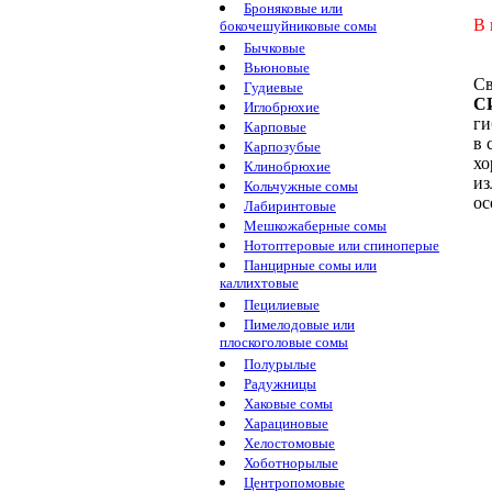
Броняковые или
В 
бокочешуйниковые сомы
Бычковые
Вьюновые
С
Гудиевые
С
Иглобрюхие
ги
Карповые
в
Карпозубые
хо
Клинобрюхие
из
Кольчужные сомы
ос
Лабиринтовые
Мешкожаберные сомы
Нотоптеровые или спиноперые
Панцирные сомы или
каллихтовые
Пецилиевые
Пимелодовые или
плоскоголовые сомы
Полурылые
Радужницы
Хаковые сомы
Харациновые
Хелостомовые
Хоботнорылые
Центропомовые