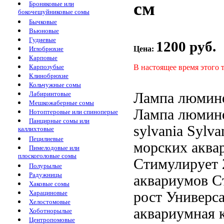
см
Броняковые или
бокочешуйниковые сомы
Бычковые
Вьюновые
Гудиевые
1200 руб.
Цена:
Иглобрюхие
Карповые
В настоящее время этого 
Карпозубые
Клинобрюхие
Кольчужные сомы
Лампа люмин
Лабиринтовые
Мешкожаберные сомы
Лампа люмин
Нотоптеровые или спиноперые
Панцирные сомы или
sylvania
Sylvan
каллихтовые
Пецилиевые
морских аква
Пимелодовые или
плоскоголовые сомы
Стимулирует
Полурылые
Радужницы
аквариумов С
Хаковые сомы
рост
Универса
Харациновые
Хелостомовые
аквариумная
Хоботнорылые
Центропомовые