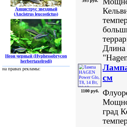
Мощно
595 руб.
Кельви
Анциструс звездный
(Ancistrus leucostictus)
темпер
больши
террар
Длина 
"Hagen
Неон черный (Hyphessobrycon
herbertaxelrodi)
Лампа
на правах рекламы:
см
Флуор
1100 руб.
Мощно
град К
темпер