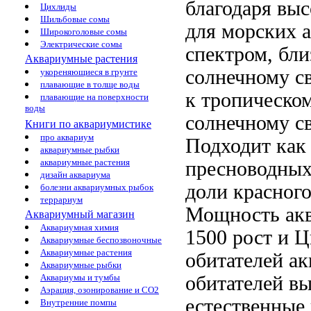
благодаря вы
Цихлиды
Шильбовые сомы
для морских 
Широкоголовые сомы
Электрические сомы
спектром, бл
Аквариумные растения
солнечному с
укореняющиеся в грунте
плавающие в толще воды
к тропическо
плавающие на поверхности
воды
солнечному с
Книги по аквариумистике
про аквариум
Подходит ка
аквариумные рыбки
аквариумные растения
пресноводны
дизайн аквариума
доли красног
болезни аквариумных рыбок
террариум
Мощность
ак
Аквариумный магазин
Аквариумная химия
1500
рост и
Ц
Аквариумные беспозвоночные
Аквариумные растения
обитателей а
Аквариумные рыбки
обитателей
вы
Аквариумы и тумбы
Аэрация, озонирование и CO2
естественные
Внутренние помпы