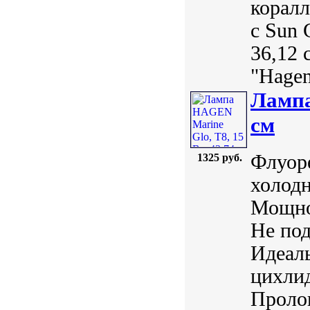
коралл
с Sun 
36,12 
"Hagen
Лампа
см
Флуоре
1325 руб.
холодн
Мощнос
Не под
Идеаль
цихлид
Пролон