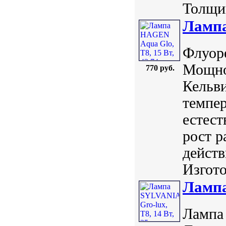
Толщин
Лампа
Флуоре
Мощно
770 руб.
Кельви
темпер
естест
рост р
действ
Изгото
Лампа
Лампа 