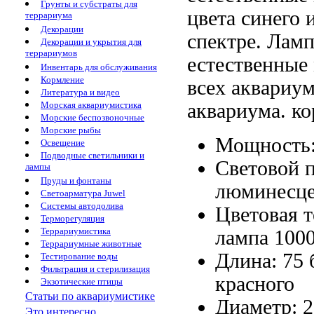
Грунты и субстраты для
цвета
синего 
террариума
Декорации
спектре.
Ламп
Декорации и укрытия для
террариумов
естественные
Инвентарь для обслуживания
Кормление
всех
аквариум
Литература и видео
аквариума.
ко
Морская аквариумистика
Морские беспозвоночные
Морские рыбы
Мощность
Освещение
Подводные светильники и
Световой 
лампы
Пруды и фонтаны
люминесцен
Светоарматура Juwel
Системы автодолива
Цветовая 
Терморегуляция
Террариумистика
лампа
100
Террариумные животные
Длина: 75
Тестирование воды
Фильтрация и стерилизация
красного
Экзотические птицы
Статьи по аквариумистике
Диаметр: 
Это интересно...