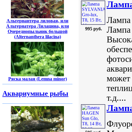
Лампа
Лампа 
Альтернантера лиловая, или
Альтернатера Лилацина, или
Лампа
995 руб.
Очереднопыльник большой
(Alternanthera lilacina)
Высока
обеспе
фотоси
аквари
может 
Ряска малая (Lemna minor)
теплиц
Аквариумные рыбы
т.д....
Лампа
Флуор