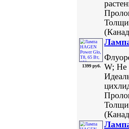
растен
Пролон
Толщин
(Канада
Лампа
Флуор
W; Не 
1399 руб.
Идеаль
цихлид
Пролон
Толщин
(Канада
Лампа