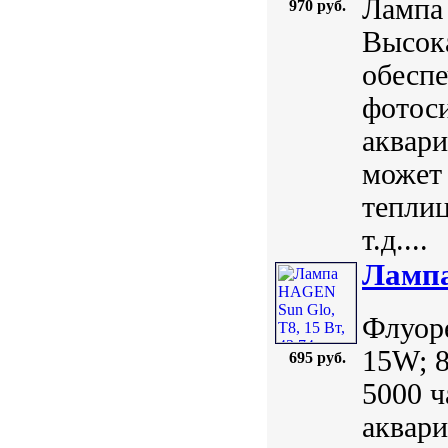
Лампа
970 руб.
Высока
обеспе
фотоси
аквари
может 
теплиц
т.д....
Лампа
Флуор
15W; 8
695 руб.
5000 ч
аквари