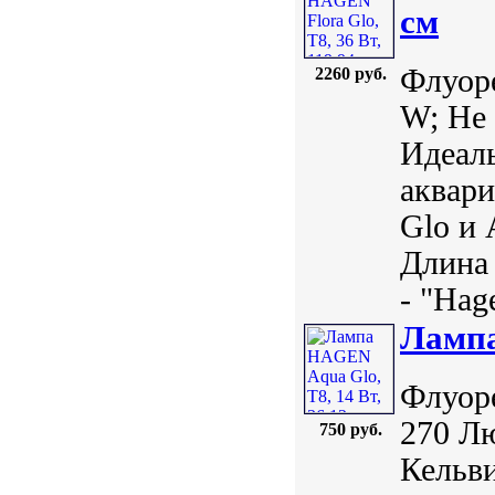
см
Флуоре
2260 руб.
W; Не 
Идеаль
аквари
Glo и 
Длина 
- "Hage
Лампа
Флуоре
270 Л
750 руб.
Кельви