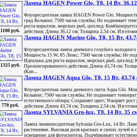
Лампа HAGEN Power Glo, T8, 14 Вт, 36.12
Флуоресцентная лампа HAGEN Power Glo. Мощность 
град Кельвин; 7500 часов службы; Не поднимает темп
роста кораллов, морских рыб, цихлид; Комбинируетс
1100 руб.
действия; Длина 36,12 см; Толщина 2,54 см. Изготовит
Лампа HAGEN Marine Glo, T8, 15 Вт, 43.7
Флуоресцентная лампа дневного голубого холодного 
Мощность 15 W; 85 Люкс; 7500 часов службы; Не под
Идеальна для роста кораллов, морских рыб, цихлид; К
1325 руб.
Пролонгированного действия; Длина 43,74 см; Толщин
(Кан...
Лампа HAGEN Aqua Glo, T8, 15 Вт, 43.74
Флуоресцентная лампа дневного света Aqua Glo. Мо
Кельвин; 7500 часов службы; Не поднимает температ
естественного обзора; Cохраняет цвет; Ускоряет рос
770 руб.
действия; Длина 43,74 см; Толщина 2,54 см. Изготовит
Лампа SYLVANIA Gro-lux, T8, 14 Вт, 35 с
Лампа люминесцентная Sylvania Gro-Lux, 14 Вт. Лам
растениями. Высокая доля красных и синих лучей в 
освещение для фотосинтеза. Подчёркивает естествен