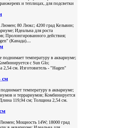
ранжереях и теплицах, для подсветки
м
 Люмен; 80 Люкс; 4200 град Кельвин;
риуме; Идеальна для роста
ов; Пролонгированного действия;
en" (Канада)....
см
е поднимает температуру в аквариуме;
Комбинируется с Sun Glo;
 2,54 см. Изготовитель - "Hagen"
4 см
 поднимает температуру в аквариуме;
риумов и террариумов; Комбинируется
Длина 119,94 см; Толщина 2,54 см.
 см
0 Люмен; Мощность 14W; 18000 град
уру в аквариуме; Идеальна для