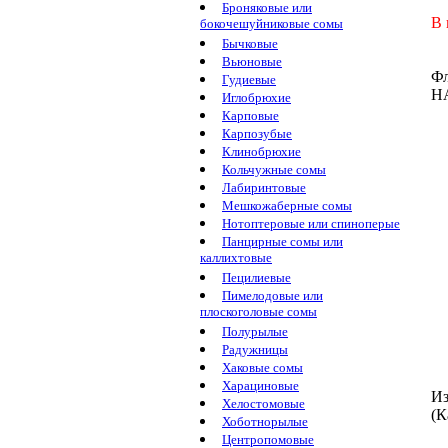
Броняковые или
В 
бокочешуйниковые сомы
Бычковые
Вьюновые
Фл
Гудиевые
H
Иглобрюхие
Карповые
Карпозубые
Клинобрюхие
Кольчужные сомы
Лабиринтовые
Мешкожаберные сомы
Нотоптеровые или спиноперые
Панцирные сомы или
каллихтовые
Пецилиевые
Пимелодовые или
плоскоголовые сомы
Полурылые
Радужницы
Хаковые сомы
Харациновые
Из
Хелостомовые
(К
Хоботнорылые
Центропомовые