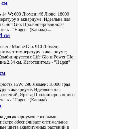
 см
14 W; 600 Люмен; 46 Люкс; 18000
ературу в аквариуме; Идеальна для
я с Sun Glo; Пролонгированного
ель - "Hagen" (Канада)....
4 см
света Marine Glo. 910 Люмен;
нимает температуру в аквариуме;
омбинируется с Life Glo и Power Glo;
а 2,54 см. Изготовитель - "Hagen"
 см
щность 15W; 290 Люмен; 18000 град
уру в аквариуме; Идеальна для
т растений; Яркая; Пролонгированного
ель - "Hagen" (Канада)....
м
па для аквариумов с живыми
спектре обеспечивает оптимальное
ные цвета аквариумных растений и