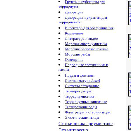
Грунты и субстраты для
террариума
Декорации
Декорации и укрытия для
террариумов
Инвентарь для обслуживания
Кормление
Литература и видео
Морская аквариумистика
Морские беспозвоночные
Морские рыбы
Освещение
Подводные светильники и
лампы
Пруды и фонтаны
Светоарматура Juwel
Системы автодолива
Терморегуляция
Террариумистика
Террариумные животные
Тестирование воды
Фильтрация и стерилизация
Экзотические птицы
Статьи по аквариумистике
Это интересно...