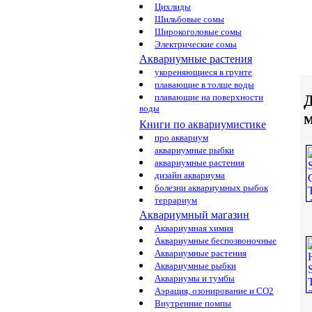
Цихлиды
Шильбовые сомы
Широкоголовые сомы
Электрические сомы
Аквариумные растения
укореняющиеся в грунте
плавающие в толще воды
Д
плавающие на поверхности
воды
Книги по аквариумистике
про аквариум
аквариумные рыбки
аквариумные растения
дизайн аквариума
болезни аквариумных рыбок
террариум
Аквариумный магазин
Аквариумная химия
Аквариумные беспозвоночные
Аквариумные растения
Аквариумные рыбки
Аквариумы и тумбы
Аэрация, озонирование и CO2
Внутренние помпы