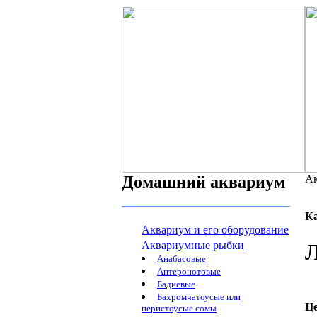
Домашний аквариум
Ак
К
Аквариум и его оборудование
Аквариумные рыбки
Л
Анабасовые
Аптеронотовые
Бадиевые
Бахромчатоусые или
Ц
перистоусые сомы