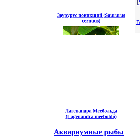
Заурурус поникший (Saururus
cernuus)
В
Лагенандра Меебольда
(Lagenandra meeboldii)
Аквариумные рыбы