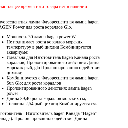
настоящее время этого товара нет в наличии
уоресцентная лампа
Флуоресцентная лампа hagen
AGEN Power
для роста кораллов
Glo.
Мощность 30
лампа hagen power
W;
Не поднимает
роста кораллов морских
температуру в
рыб цихлид Комбинируется
аквариуме;
Идеальна для
Изготовитель hagen Канада
роста
кораллов,
Пролонгированного действия Длина
морских рыб,
glo Пролонгированного действия
цихлид;
Комбинируется с
Флуоресцентная лампа hagen
Sun Glo;
для роста кораллов
Пролонгированного действия;
лампа hagen
power
Длина 89,46
роста кораллов морских
см;
Толщина 2,54
рыб цихлид Комбинируется
см.
готовитель -
Изготовитель hagen Канада
"Hagen"
анада).
Пролонгированного действия Длина