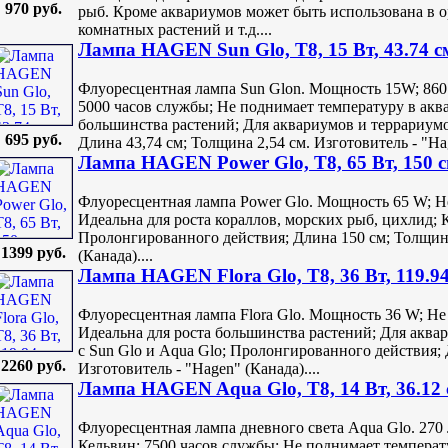
970 руб.
рыб. Кроме аквариумов может быть использована в о
комнатных растений и т.д....
Лампа HAGEN Sun Glo, T8, 15 Вт, 43.74 с
Флуоресцентная лампа Sun Glon. Мощность 15W; 860
5000 часов службы; Не поднимает температуру в аква
большинства растений; Для аквариумов и террариум
695 руб.
Длина 43,74 см; Толщина 2,54 см. Изготовитель - "Hag
Лампа HAGEN Power Glo, T8, 65 Вт, 150 
Флуоресцентная лампа Power Glo. Мощность 65 W; Н
Идеальна для роста кораллов, морских рыб, цихлид; 
Пролонгированного действия; Длина 150 см; Толщина
1399 руб.
(Канада)....
Лампа HAGEN Flora Glo, T8, 36 Вт, 119.9
Флуоресцентная лампа Flora Glo. Мощность 36 W; Не
Идеальна для роста большинства растений; Для аква
с Sun Glo и Aqua Glo; Пролонгированного действия; 
2260 руб.
Изготовитель - "Hagen" (Канада)....
Лампа HAGEN Aqua Glo, T8, 14 Вт, 36.12
Флуоресцентная лампа дневного света Aqua Glo. 27
Кельвин; 7500 часов службы; Не поднимает температ