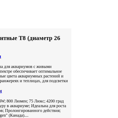
нтные T8 (диаметр 26
м
па для аквариумов с живыми
спектре обеспечивает оптимальное
ные цвета аквариумных растений и
ранжереях и теплицах, для подсветки
м
; 800 Люмен; 75 Люкс; 4200 град
ру в аквариуме; Идеальна для роста
ов; Пролонгированного действия;
en" (Канада)....