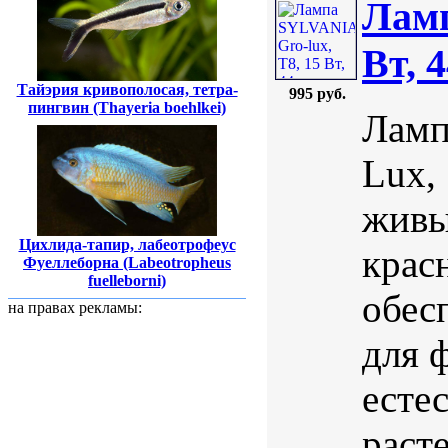
Ламп
Вт, 
Тайэрия кривополосая, тетра-
995 руб.
пингвин (Thayeria boehlkei)
Ламп
Lux,
живы
Цихлида-тапир, лабеотрофеус
крас
Фуеллеборна (Labeotropheus
fuelleborni)
обес
на правах рекламы:
для 
есте
раст