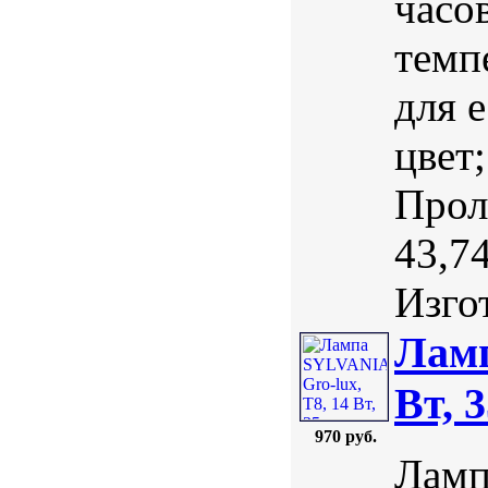
часо
темп
для 
цвет
Прол
43,7
Изгот
Ламп
Вт, 
970 руб.
Ламп