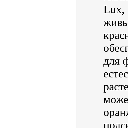
Lux,
живы
крас
обес
для 
есте
раст
може
оран
подс