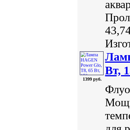
аква
Прол
43,7
Изгот
Ламп
Вт, 
1399 руб.
Флуо
Мощн
темп
для 