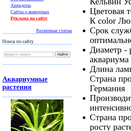
Кельвин У
Анекдоты
Цветовая 
Сайты о животных
Реклама на сайте
К
color Л
Срок слу
Различные статьи
оптимальн
Поиск по сайту
Диаметр -
аквариума
Длина ла
Страна пр
Аквариумные
растения
Германия
Производи
интенсивн
Страна пр
росту рас