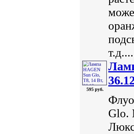
може
оран
подс
т.д....
Ламп
36.1
595 руб.
Флуо
Glo.
Люкс