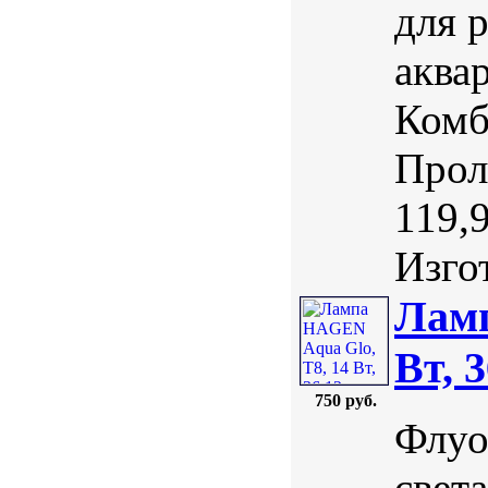
для 
аква
Комб
Прол
119,
Изгот
Ламп
Вт, 
750 руб.
Флуо
свет