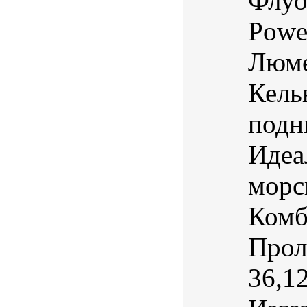
Флуо
Powe
Люме
Кель
подн
Идеа
морс
Комб
Прол
36,1