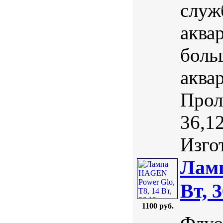
служ
аква
боль
аква
Прол
36,1
Изгот
Ламп
Вт, 
1100 руб.