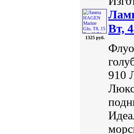
Изгот
Ламп
Вт, 
1325 руб.
Флуо
голу
910 
Люкс
подн
Идеа
морс