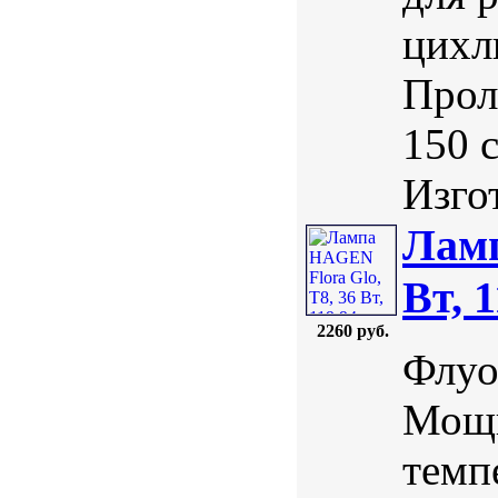
цихл
Прол
150 
Изгот
Ламп
Вт, 
2260 руб.
Флуо
Мощн
темп