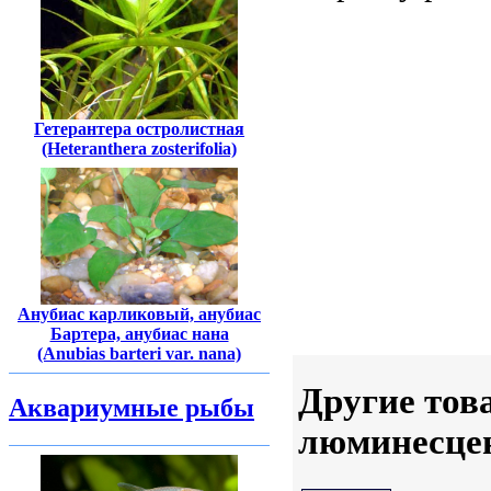
Гетерантера остролистная
(Heteranthera zosterifolia)
Анубиас карликовый, анубиас
Бартера, анубиас нана
(Anubias barteri var. nana)
Другие тов
Аквариумные рыбы
люминесцен