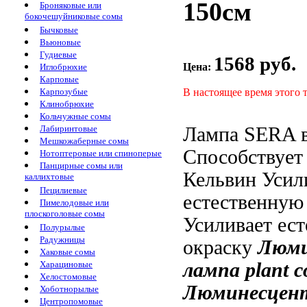
150см
Броняковые или
бокочешуйниковые сомы
Бычковые
Вьюновые
Гудиевые
1568 руб.
Цена:
Иглобрюхие
Карповые
В настоящее время этого 
Карпозубые
Клинобрюхие
Кольчужные сомы
Лампа SERA
Лабиринтовые
Мешкожаберные сомы
Способствует
Нотоптеровые или спиноперые
Панцирные сомы или
Кельвин Усил
каллихтовые
Пецилиевые
естественную
Пимелодовые или
плоскоголовые сомы
Усиливает ес
Полурылые
Радужницы
окраску
Люми
Хаковые сомы
лампа
plant c
Харациновые
Хелостомовые
Люминесцен
Хоботнорылые
Центропомовые