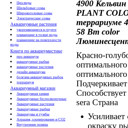
4900 Кельвин
Цихлиды
Шильбовые сомы
PLANT COL
Широкоголовые сомы
Электрические сомы
террариуме 4
Аквариумные растения
58 Вт
color
укореняющиеся в грунте
плавающие в толще воды
Люминесцен
плавающие на поверхности
воды
Книги по аквариумистике
Красно-голуб
про аквариум
аквариумные рыбки
оптимальног
аквариумные растения
оптимального
дизайн аквариума
болезни аквариумных рыбок
Подчеркивает
террариум
Аквариумный магазин
Способствует
Аквариумная химия
Аквариумные беспозвоночные
sera Страна
Аквариумные растения
Аквариумные рыбки
Усиливает
Аквариумы и тумбы
Аэрация, озонирование и CO2
окраску р
Внутренние помпы