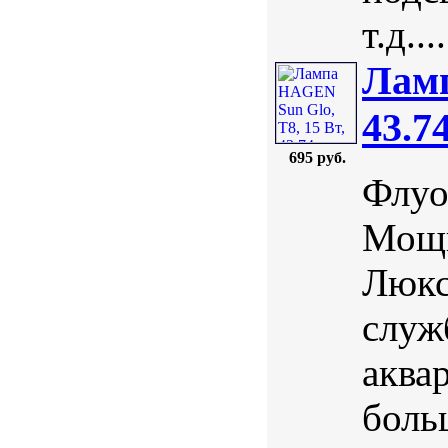
т.д....
Ламп
43.7
695 руб.
Флуо
Мощн
Люкс
служ
аква
боль