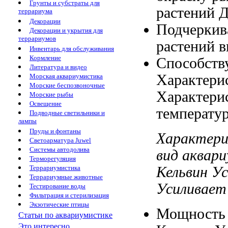
Грунты и субстраты для
растений
Д
террариума
Декорации
Подчеркив
Декорации и укрытия для
террариумов
растений
в
Инвентарь для обслуживания
Кормление
Способств
Литература и видео
Характери
Морская аквариумистика
Морские беспозвоночные
Характери
Морские рыбы
Освещение
температур
Подводные светильники и
лампы
Пруды и фонтаны
Характер
Светоарматура Juwel
Системы автодолива
вид аквар
Терморегуляция
Кельвин У
Террариумистика
Террариумные животные
Усиливает
Тестирование воды
Фильтрация и стерилизация
Экзотические птицы
Мощность
Статьи по аквариумистике
Это интересно...