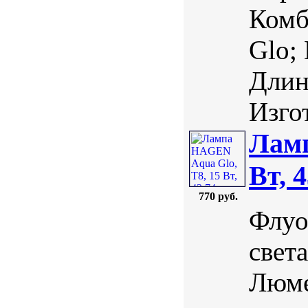
Комб
Glo;
Длин
Изгот
Ламп
Вт, 
770 руб.
Флуо
свет
Люме