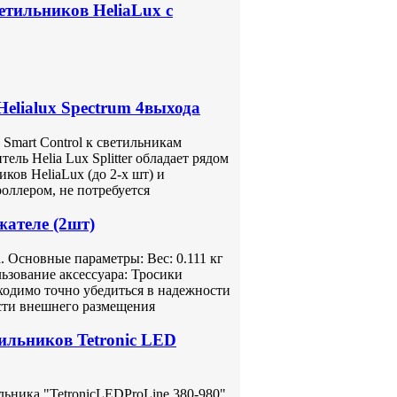
ветильников HeliaLux с
elialux Spectrum 4выхода
 Smart Control к светильникам
ель Helia Lux Splitter обладает рядом
ков HeliaLux (до 2-х шт) и
оллером, не потребуется
жателе (2шт)
 Основные параметры: Вес: 0.111 кг
ьзование аксессуара: Тросики
ходимо точно убедиться в надежности
сти внешнего размещения
ильников Tetronic LED
ьника "TetronicLEDProLine 380-980".