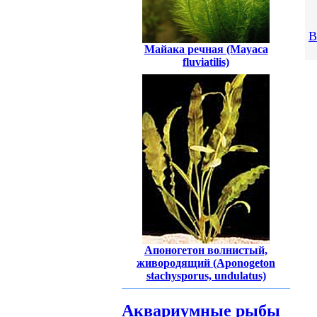
В
Майака речная (Mayaca
fluviatilis)
Апоногетон волнистый,
живородящий (Aponogeton
stachysporus, undulatus)
Аквариумные рыбы