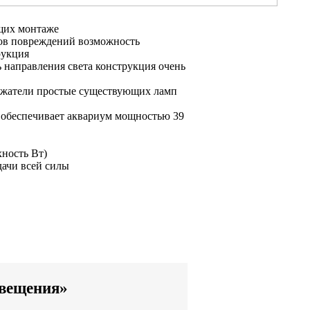
щих
монтаже
ов
повреждений возможность
рукция
ь
направления света
конструкция очень
жатели простые
существующих ламп
обеспечивает аквариум
мощностью 39
хность
Вт)
дачи всей силы
свещения»