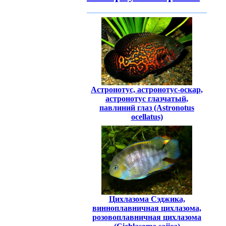
Астронотус, астронотус-оскар,
астронотус глазчатый,
павлиний глаз (Astronotus
ocellatus)
Цихлазома Сэджика,
винноплавничная цихлазома,
розовоплавничная цихлазома