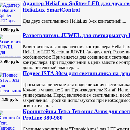
Адаптер HeliaLux Splitter LED для двух с
HeliaLux SmartControl
Для двух светильников HeliaLux 3-ех контактный....
1899 руб.
Разветвлитель JUWEL для светоарматур H
Разветвитель для подключения контроллера Helia Lux
HeliaLux LED/Spectrum JUWEL (до двух шт). Разветвит
особенностей: Применяется для соединения светильни
3590 руб.
контроллера. При подключении в цепь вместе с контр
дополнительный адаптер. ...
Подвес ISTA 30см для светильника на дер
Тросы металлические для подвешивания светильника.
Кол-во в упаковке: 2 шт Производитель: Китай Испол
универсальны. Перед включением светильника, необ
429 руб.
закрепления. Тросики используются при необходимо
осветительно...
Кронштейны Tetra Tetronuc Arms для свет
ProLine 380-980
Сменные кронштейны "TetronicArms" для LED-светил