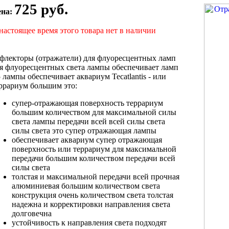
725 руб.
ена:
настоящее время этого товара нет в наличии
флекторы (отражатели)
для флуоресцентных ламп
я флуоресцентных
света лампы обеспечивает
ламп
5
лампы обеспечивает аквариум
Tecatlantis -
или
ррариум большим
это:
супер-отражающая поверхность
террариум
большим количеством
для максимальной
силы
света лампы
передачи всей
всей силы света
силы света
это супер отражающая
лампы
обеспечивает аквариум
супер отражающая
поверхность
или террариум
для максимальной
передачи
большим количеством
передачи всей
силы
света
толстая и
максимальной передачи всей
прочная
алюминиевая
большим количеством света
конструкция очень
количеством света толстая
надежна и
корректировки направления света
долговечна
устойчивость к
направления света подходят