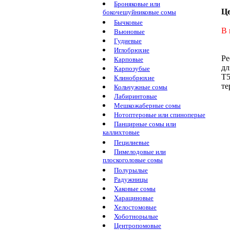
Броняковые или
Ц
бокочешуйниковые сомы
Бычковые
В 
Вьюновые
Гудиевые
Иглобрюхие
Ре
Карповые
дл
Карпозубые
Т
Клинобрюхие
те
Кольчужные сомы
Лабиринтовые
Мешкожаберные сомы
Нотоптеровые или спиноперые
Панцирные сомы или
каллихтовые
Пецилиевые
Пимелодовые или
плоскоголовые сомы
Полурылые
Радужницы
Хаковые сомы
Харациновые
Хелостомовые
Хоботнорылые
Центропомовые