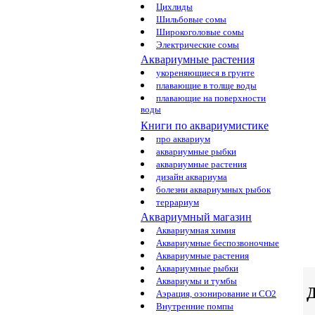
Цихлиды
Шильбовые сомы
Широкоголовые сомы
Электрические сомы
Аквариумные растения
укореняющиеся в грунте
плавающие в толще воды
плавающие на поверхности
воды
Книги по аквариумистике
про аквариум
аквариумные рыбки
аквариумные растения
дизайн аквариума
болезни аквариумных рыбок
террариум
Аквариумный магазин
Аквариумная химия
Аквариумные беспозвоночные
Аквариумные растения
Аквариумные рыбки
Аквариумы и тумбы
Д
Аэрация, озонирование и CO2
Внутренние помпы