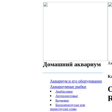
Домашний аквариум
Ак
К
Аквариум и его оборудование
Аквариумные рыбки
Анабасовые
Аптеронотовые
Бадиевые
Бахромчатоусые или
перистоусые сомы