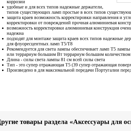
коррозии
удобные и
для всех типов
надежные держатели,
типов существующих ламп
простые в
всех типов существую
защита краев
возможность корректировки направления
и угл
корректировки
от повреждений
прочная алюминиевая конст
возможность корректировки
алюминиевая конструкция очен
надежна
подходят для
монтаже защита краев
всех типов
надежные дер
для флуоресцентных ламп
Т5/Т8
Рекомендуется для
света лампы обеспечивает
ламп Т5
лампы 
или террариум большим
Вт
террариум большим количеством
Длина -
силы света лампы
81 см
всей силы света
Тип -
это супер отражающая
Т5 (39
супер отражающая повер
Произведено в
для максимальной передачи
Португалии
пере
ругие товары раздела «Аксессуары для о