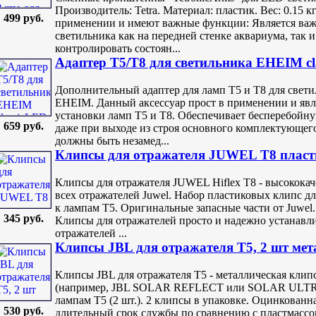
Производитель: Tetra. Материал: пластик. Вес: 0.15
499 руб.
применении и имеют важные функции: Является важ
светильника как на передней стенке аквариума, так 
контролировать состоян...
Адаптер Т5/Т8 для светильника EHEIM cl
Дополнительный адаптер для ламп Т5 и Т8 для свети
EHEIM. Данный аксессуар прост в применении и явл
установки ламп Т5 и Т8. Обеспечивает бесперебойну
659 руб.
даже при выходе из строя основного комплектующег
должны быть незамед...
Клипсы для отражателя JUWEL T8 плас
Клипсы для отражателя JUWEL Hiflex Т8 - высокока
всех отражателей Juwel. Набор пластиковых клипс дл
к лампам Т5. Оригинальные запасные части от Juwel
345 руб.
Клипсы для отражателей просто и надежно устанавли
отражателей ...
Клипсы JBL для отражателя Т5, 2 шт мет
Клипсы JBL для отражателя Т5 - металлическая клип
(например, JBL SOLAR REFLECT или SOLAR ULT
лампам Т5 (2 шт.). 2 клипсы в упаковке. Оцинкованна
530 руб.
длительный срок службы по сравнению с пластмасс