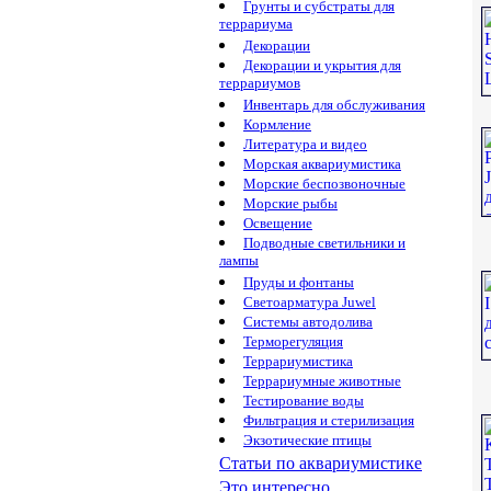
Грунты и субстраты для
террариума
Декорации
Декорации и укрытия для
террариумов
Инвентарь для обслуживания
Кормление
Литература и видео
Морская аквариумистика
Морские беспозвоночные
Морские рыбы
Освещение
Подводные светильники и
лампы
Пруды и фонтаны
Светоарматура Juwel
Системы автодолива
Терморегуляция
Террариумистика
Террариумные животные
Тестирование воды
Фильтрация и стерилизация
Экзотические птицы
Статьи по аквариумистике
Это интересно...