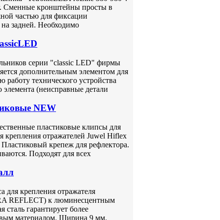
 кг. Сменные кронштейны просты в
ной частью для фиксации
и на задней. Необходимо
assicLED
льников серии "classic LED" фирмы
яется дополнительным элементом для
ю работу технического устройства
о элемента (неисправные детали
тиковые NEW
чественные пластиковые клипсы для
я крепления отражателей Juwel Hiflex
. Пластиковый крепеж для рефлектора.
ваются. Подходят для всех
алл
са для крепления отражателя
RA REFLECT) к люминесцентным
я сталь гарантирует более
овым материалом. Ширина 9 мм.