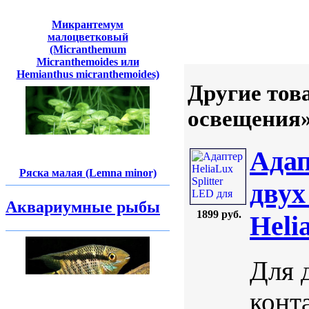
Микрантемум
малоцветковый
(Micranthemum
Micranthemoides или
Hemianthus micranthemoides)
Другие тов
освещения
Адап
Ряска малая (Lemna minor)
двух
Аквариумные рыбы
1899 руб.
Heli
Для 
конта