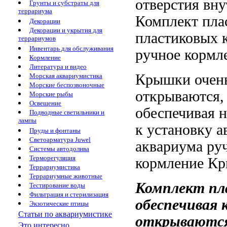
отверстия
вну
Грунты и субстраты для
террариума
Комплект пла
Декорации
Декорации и укрытия для
пластиковых 
террариумов
Инвентарь для обслуживания
ручное кормл
Кормление
Литература и видео
Крышки очен
Морская аквариумистика
Морские беспозвоночные
открываются
Морские рыбы
Освещение
обеспечивая 
Подводные светильники и
лампы
к
установку а
Пруды и фонтаны
Светоарматура Juwel
аквариума
ру
Системы автодолива
Терморегуляция
кормление К
Террариумистика
Террариумные животные
Комплект п
Тестирование воды
Фильтрация и стерилизация
обеспечивая
Экзотические птицы
Статьи по аквариумистике
открываютс
Это интересно...