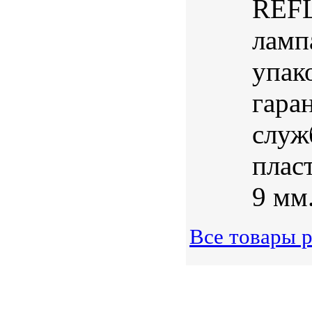
REFL
ламп
упак
гара
служ
плас
9 мм
Все товары 