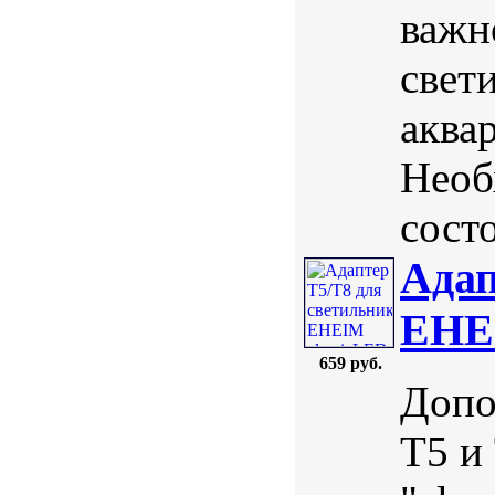
важн
свет
аквар
Необ
состо
Адап
EHEI
659 руб.
Допо
Т5 и