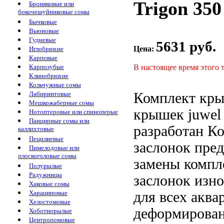
Trigon 35
Броняковые или
бокочешуйниковые сомы
Бычковые
Вьюновые
Гудиевые
5631 руб.
Цена:
Иглобрюхие
Карповые
В настоящее время этого 
Карпозубые
Клинобрюхие
Кольчужные сомы
Комплект кр
Лабиринтовые
Мешкожаберные сомы
крышек juwel
Нотоптеровые или спиноперые
Панцирные сомы или
разработан
Ко
каллихтовые
Пецилиевые
заслонок пре
Пимелодовые или
плоскоголовые сомы
замены
компл
Полурылые
Радужницы
заслонок
изно
Хаковые сомы
для всех аква
Харациновые
Хелостомовые
деформирова
Хоботнорылые
Центропомовые