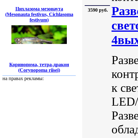
Разв
Цихлазома мезонаута
3590 руб.
(Mesonauta festivus, Cichlasoma
festivum)
свет
4вых
Разв
Коринопома, тетра-дракон
конт
(Corynopoma riisei)
на правах рекламы:
к св
LED/
Разве
обла