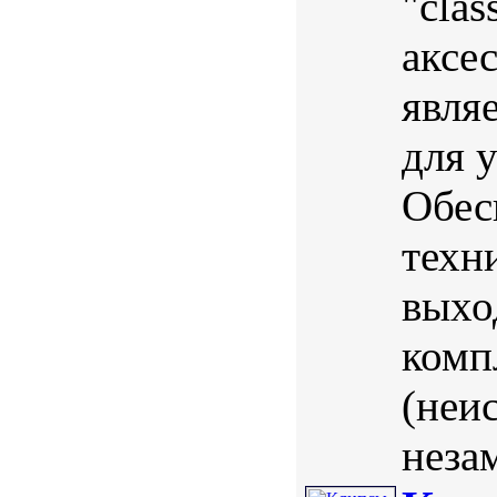
"cla
аксе
явля
для 
Обес
техн
выхо
комп
(неи
незам