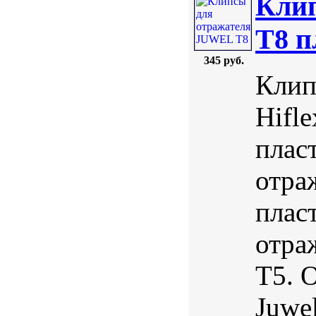
Кли
T8 
345 руб.
Клип
Hifl
плас
отра
плас
отра
Т5. 
Juwe