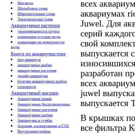
всех аквариум
Цихлиды
Шильбовые сомы
аквариумах
ri
Широкоголовые сомы
Электрические сомы
Juwel. Для
ак
Аквариумные растения
серий
каждого
укореняющиеся в грунте
плавающие в толще воды
свой комплек
плавающие на поверхности
воды
выпускается 
Книги по аквариумистике
про аквариум
износившихс
аквариумные рыбки
аквариумные растения
разработан
пр
дизайн аквариума
всех аквариу
болезни аквариумных рыбок
террариум
juwel выпуска
Аквариумный магазин
Аквариумная химия
выпускается
T
Аквариумные беспозвоночные
Аквариумные растения
Аквариумные рыбки
В крышках
по
Аквариумы и тумбы
все
фильтра К
Аэрация, озонирование и CO2
Внутренние помпы