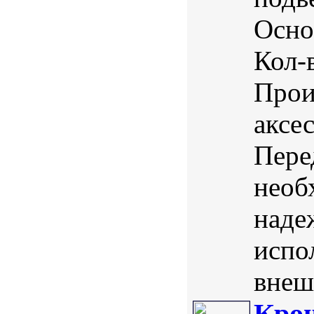
Осно
Кол-
Прои
аксе
Пере
необ
наде
испо
внеш
Крон