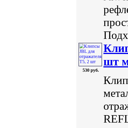
рефл
прос
Подхо
Клип
шт м
530 руб.
Клип
мета
отра
REF