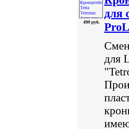
для 
499 руб.
ProL
Смен
для 
"Tet
Прои
плас
крон
имею