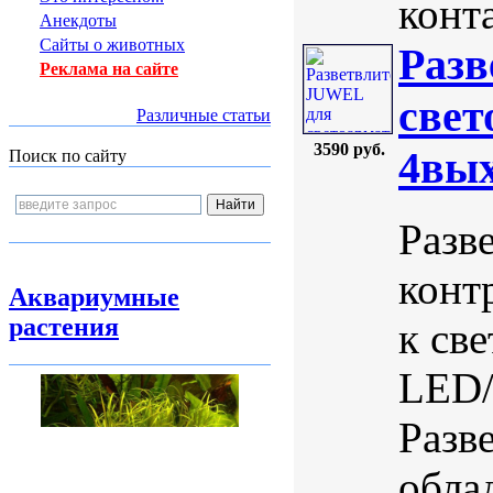
конта
Анекдоты
Сайты о животных
Разв
Реклама на сайте
свет
Различные статьи
3590 руб.
4вых
Поиск по сайту
Разв
конт
Аквариумные
растения
к св
LED/
Разве
обла