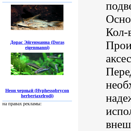
подв
Осно
Кол-
Прои
Дорас Эйгенманна (Doras
eigenmanni)
аксе
Пере
необ
Неон черный (Hyphessobrycon
наде
herbertaxelrodi)
на правах рекламы:
испо
внеш