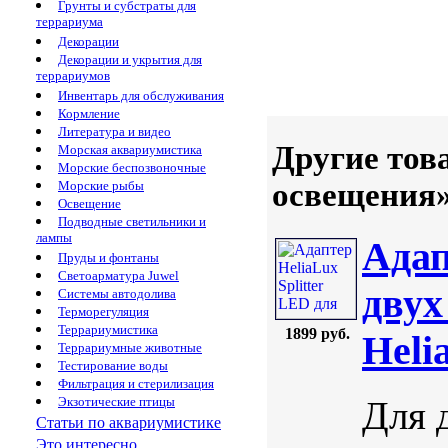
Грунты и субстраты для
террариума
Декорации
Декорации и укрытия для
террариумов
Инвентарь для обслуживания
Кормление
Литература и видео
Другие тов
Морская аквариумистика
Морские беспозвоночные
освещения
Морские рыбы
Освещение
Подводные светильники и
лампы
Адап
Пруды и фонтаны
Светоарматура Juwel
двух
Системы автодолива
Терморегуляция
Террариумистика
1899 руб.
Heli
Террариумные животные
Тестирование воды
Фильтрация и стерилизация
Для 
Экзотические птицы
Статьи по аквариумистике
Это интересно...