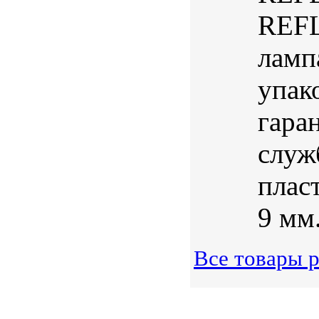
REFL
ламп
упак
гара
служ
плас
9 мм
Все товары 