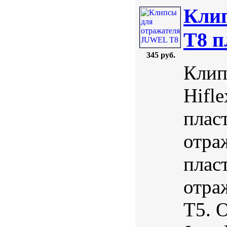
Кли
T8 
345 руб.
Клип
Hifl
плас
отра
плас
отра
Т5. 