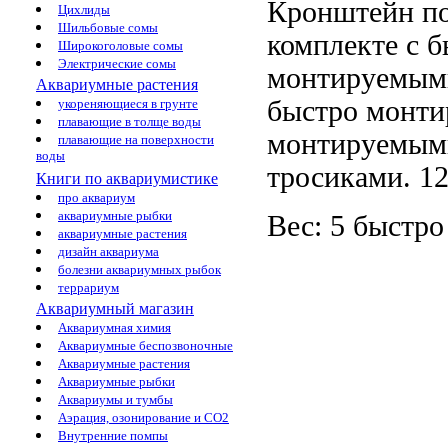
Кронштейн по
Цихлиды
Шильбовые сомы
комплекте с
б
Широкоголовые сомы
Электрические сомы
монтируемым
Аквариумные растения
быстро монт
укореняющиеся в грунте
плавающие в толще воды
монтируемым
плавающие на поверхности
воды
тросиками.
12
Книги по аквариумистике
про аквариум
аквариумные рыбки
Вес: 5
быстро
аквариумные растения
дизайн аквариума
болезни аквариумных рыбок
террариум
Аквариумный магазин
Аквариумная химия
Аквариумные беспозвоночные
Аквариумные растения
Аквариумные рыбки
Аквариумы и тумбы
Аэрация, озонирование и CO2
Внутренние помпы