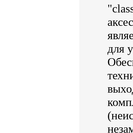
"cla
аксе
явля
для 
Обес
техн
выхо
комп
(неи
незам