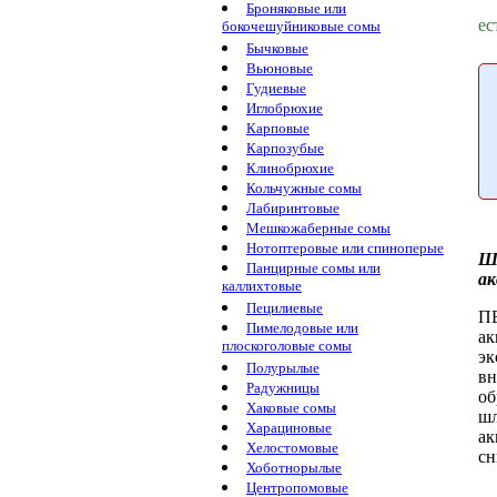
Броняковые или
ес
бокочешуйниковые сомы
Бычковые
Вьюновые
Гудиевые
Иглобрюхие
Карповые
Карпозубые
Клинобрюхие
Кольчужные сомы
Лабиринтовые
Мешкожаберные сомы
Нотоптеровые или спиноперые
Ш
Панцирные сомы или
ак
каллихтовые
Пецилиевые
П
Пимелодовые или
а
плоскоголовые сомы
эк
Полурылые
вн
Радужницы
об
Хаковые сомы
шл
Харациновые
ак
Хелостомовые
сн
Хоботнорылые
Центропомовые