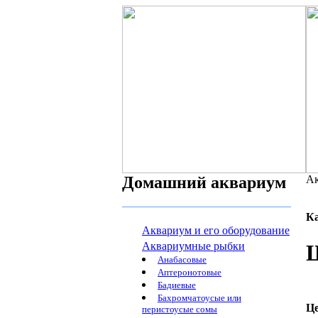
Домашний аквариум
Ак
К
Аквариум и его оборудование
Аквариумные рыбки
Ш
Анабасовые
Аптеронотовые
Бадиевые
Бахромчатоусые или
Ц
перистоусые сомы