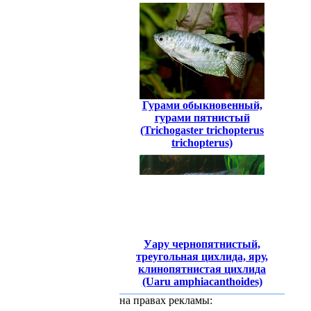
Гурами обыкновенный,
гурами пятнистый
(Trichogaster trichopterus
trichopterus)
Уару чернопятнистый,
треугольная цихлида, яру,
клинопятнистая цихлида
(Uaru amphiacanthoides)
на правах рекламы: