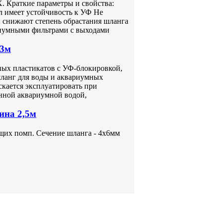
 Краткие параметры и свойства:
 имеет устойчивость к УФ Не
ы снижают степень обрастания шланга
риумными фильтрами с выходами
 3м
ых пластикатов с УФ-блокировкой,
ланг для воды и аквариумных
кается эксплуатировать при
енной аквариумной водой,
ина 2,5м
их помп. Сечение шланга - 4х6мм