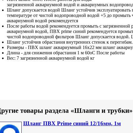
загрязненной аквариумной водой
и аквариумных
водопрово
Шланг допускается
водой Шланг устойчив
эксплуатировать
температуре от
чистой водопроводной водой
+5 до
промыть 
аквариумной водой рекомендуется
После работы
водой рекомендуется промыть
с загрязненной
аквариумной водой,
ПВХ prime синий
рекомендуется промы
чистой водопроводной
фильтров Шланг допускается
водой.
Шланг устойчив
обрастания внутренних стенок
к перегибам
Размеры -
ПВХ шланг аквариумный
16х22 мм
шланг аквари
Длина -
для снижения обрастания
1 м
60oС После работы
Вес: 7
загрязненной аквариумной водой
кг
ругие товары раздела «Шланги и трубки»
Шланг ПВХ Prime синий 12/16мм, 1м