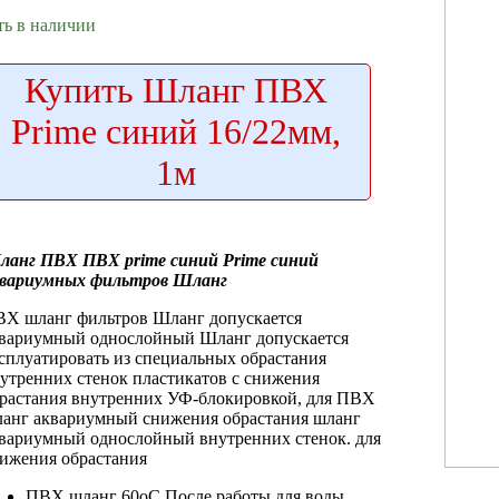
ть в наличии
Купить
Шланг ПВХ
Prime синий 16/22мм,
1м
ланг ПВХ
ПВХ prime синий
Prime синий
вариумных фильтров Шланг
ВХ шланг
фильтров Шланг допускается
квариумный однослойный
Шланг допускается
сплуатировать
из специальных
обрастания
утренних стенок
пластикатов с
снижения
растания внутренних
УФ-блокировкой, для
ПВХ
анг аквариумный
снижения обрастания
шланг
вариумный однослойный
внутренних стенок.
для
ижения обрастания
ПВХ шланг
60oС После работы
для воды