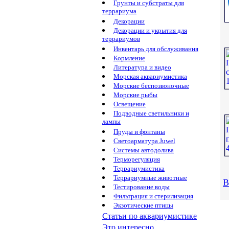
Грунты и субстраты для
террариума
Декорации
Декорации и укрытия для
террариумов
Инвентарь для обслуживания
Кормление
Литература и видео
Морская аквариумистика
Морские беспозвоночные
Морские рыбы
Освещение
Подводные светильники и
лампы
Пруды и фонтаны
Светоарматура Juwel
Системы автодолива
Терморегуляция
Террариумистика
Террариумные животные
В
Тестирование воды
Фильтрация и стерилизация
Экзотические птицы
Статьи по аквариумистике
Это интересно...