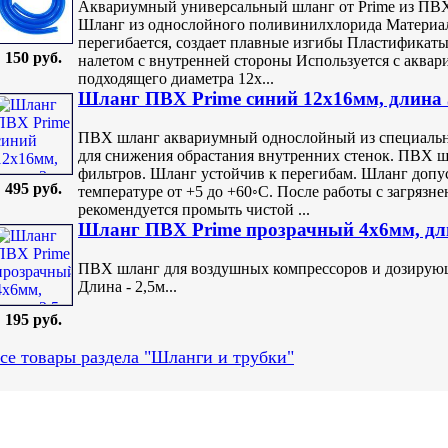
Аквариумный универсальный шланг от Prime из ПВХ.
Шланг из однослойного поливинилхлорида Материал
перегибается, создает плавные изгибы Пластификат
150 руб.
налетом с внутренней стороны Используется с аква
подходящего диаметра 12х...
Шланг ПВХ Prime синий 12х16мм, длина
ПВХ шланг аквариумный однослойный из специальн
для снижения обрастания внутренних стенок. ПВХ ш
фильтров. Шланг устойчив к перегибам. Шланг допус
495 руб.
температуре от +5 до +60◦С. После работы с загрязн
рекомендуется промыть чистой ...
Шланг ПВХ Prime прозрачный 4х6мм, дл
ПВХ шланг для воздушных компрессоров и дозирующ
Длина - 2,5м...
195 руб.
се товары раздела "Шланги и трубки"