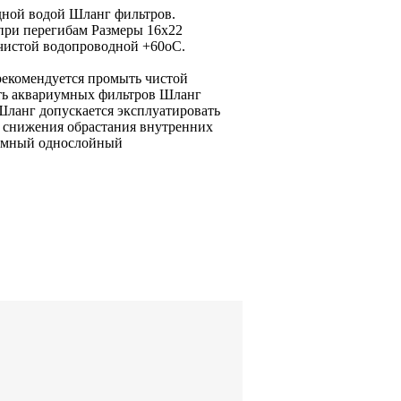
дной водой Шланг
фильтров.
 при
перегибам Размеры 16х22
чистой водопроводной
+60oС.
рекомендуется промыть чистой
ть
аквариумных фильтров Шланг
Шланг допускается эксплуатировать
.
снижения обрастания внутренних
умный однослойный