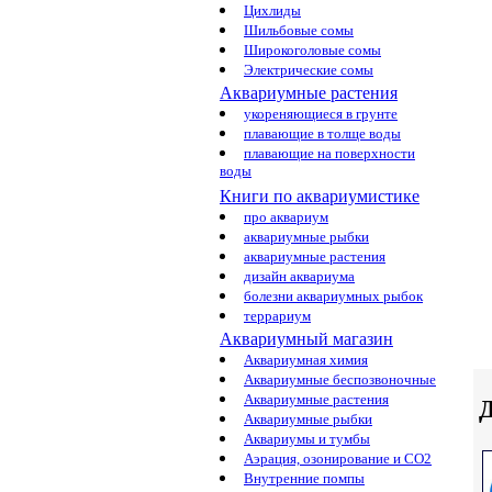
Цихлиды
Шильбовые сомы
Широкоголовые сомы
Электрические сомы
Аквариумные растения
укореняющиеся в грунте
плавающие в толще воды
плавающие на поверхности
воды
Книги по аквариумистике
про аквариум
аквариумные рыбки
аквариумные растения
дизайн аквариума
болезни аквариумных рыбок
террариум
Аквариумный магазин
Аквариумная химия
Аквариумные беспозвоночные
Аквариумные растения
Д
Аквариумные рыбки
Аквариумы и тумбы
Аэрация, озонирование и CO2
Внутренние помпы