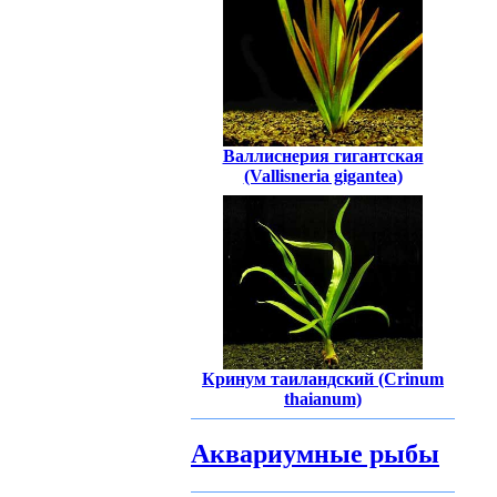
Валлиснерия гигантская
(Vallisneria gigantea)
Кринум таиландский (Crinum
thaianum)
Аквариумные рыбы