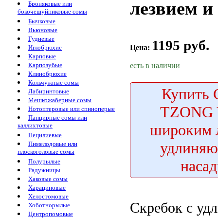
лезвием 
Броняковые или
бокочешуйниковые сомы
Бычковые
Вьюновые
Гудиевые
1195 руб.
Цена:
Иглобрюхие
Карповые
есть в наличии
Карпозубые
Клинобрюхие
Кольчужные сомы
Купить
С
Лабиринтовые
Мешкожаберные сомы
TZONG 
Нотоптеровые или спиноперые
Панцирные сомы или
широким 
каллихтовые
Пецилиевые
удлиня
Пимелодовые или
плоскоголовые сомы
наса
Полурылые
Радужницы
Хаковые сомы
Харациновые
Хелостомовые
Скребок с
уд
Хоботнорылые
Центропомовые