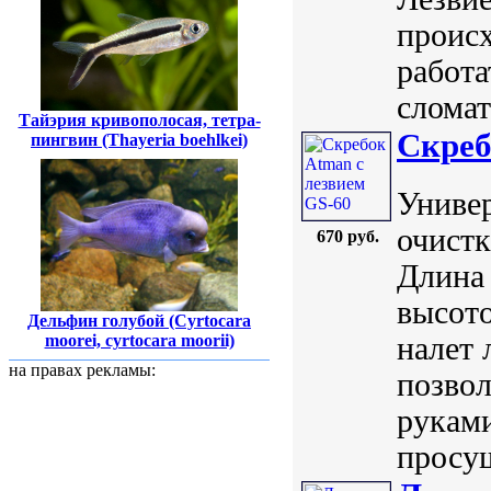
происх
работа
сломат
Тайэрия кривополосая, тетра-
Скреб
пингвин (Thayeria boehlkei)
Универ
очист
670 руб.
Длина 
высото
Дельфин голубой (Cyrtocara
moorei, cyrtocara moorii)
налет 
на правах рекламы:
позвол
руками
просуш