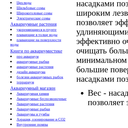
насадками по
Цихлиды
Шильбовые сомы
широким лез
Широкоголовые сомы
Электрические сомы
позволяет эф
Аквариумные растения
удлиняющим
укореняющиеся в грунте
плавающие в толще воды
эффективно о
плавающие на поверхности
воды
очищать боль
Книги по аквариумистике
про аквариум
минимальном
аквариумные рыбки
аквариумные растения
большие пове
дизайн аквариума
насадками по
болезни аквариумных рыбок
террариум
Аквариумный магазин
Вес -
наса
Аквариумная химия
Аквариумные беспозвоночные
позволяет
Аквариумные растения
Аквариумные рыбки
Аквариумы и тумбы
Аэрация, озонирование и CO2
Внутренние помпы