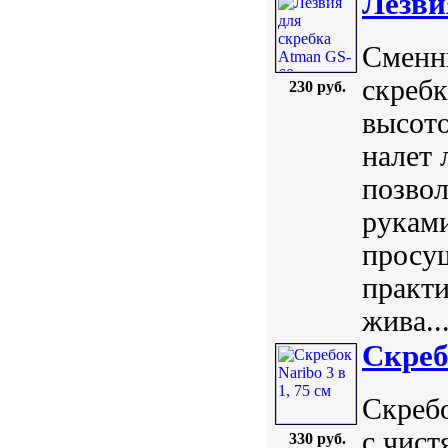
Лезви
Сменн
скребк
230 руб.
высото
налет 
позвол
руками
просу
практи
жива..
Скребо
Скребо
с чист
330 руб.