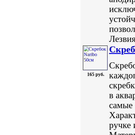
исключ
устойч
позвол
Лезвия
Скреб
Скребо
каждог
165 руб.
скребк
в аква
самые 
Характ
ручке 
Матери