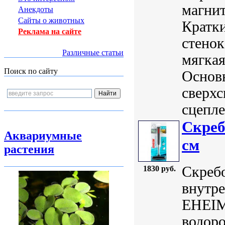
магнит
Анекдоты
Сайты о животных
Кратки
Реклама на сайте
стенок
Различные статьи
мягкая
Поиск по сайту
Основ
сверхс
сцепле
Скреб
Аквариумные
см
растения
Скребо
1830 руб.
внутре
EHEIM 
водоро