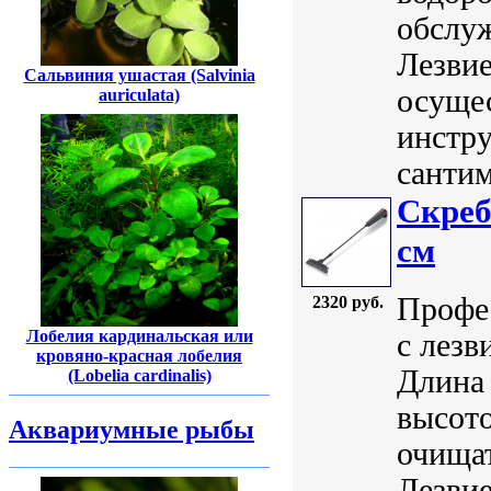
обслу
Лезвие
Сальвиния ушастая (Salvinia
осуще
auriculata)
инстру
сантим
Скреб
см
Профе
2320 руб.
Лобелия кардинальская или
с лезв
кровяно-красная лобелия
Длина 
(Lobelia cardinalis)
высото
Аквариумные рыбы
очища
Лезвие