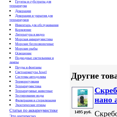
Грунты и субстраты для
террариума
Декорации
Декорации и укрытия для
террариумов
Инвентарь для обслуживания
Кормление
Литература и видео
Морская аквариумистика
Морские беспозвоночные
Морские рыбы
Освещение
Подводные светильники и
лампы
Пруды и фонтаны
Светоарматура Juwel
Другие тов
Системы автодолива
Терморегуляция
Террариумистика
Скреб
Террариумные животные
Тестирование воды
нано 
Фильтрация и стерилизация
Экзотические птицы
Статьи по аквариумистике
Скреб
1495 руб.
Это интересно...