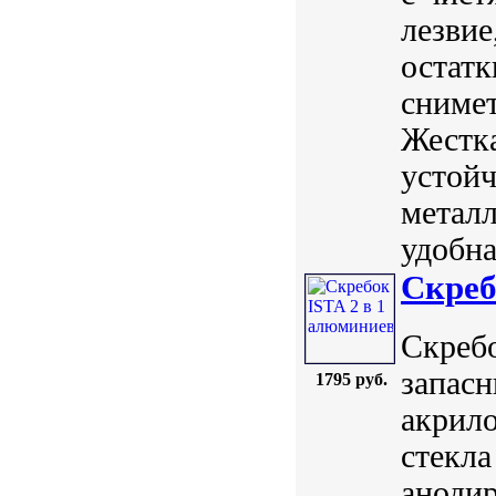
лезвие
остатк
снимет
Жестка
устой
металл
удобна
Скреб
Скребо
запасн
1795 руб.
акрил
стекла
аноди