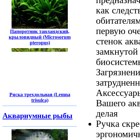
как следст
обитателя
первую оче
Папоротник таиландский,
крыловидный (Microsorum
стенок ак
pteropus)
замкнутой
биосистем
Загрязнени
затруднен
Аксессуар
Ряска трехдольная (Lemna
trisulca)
Вашего ак
делая
Аквариумные рыбы
Ручка скр
эргономи