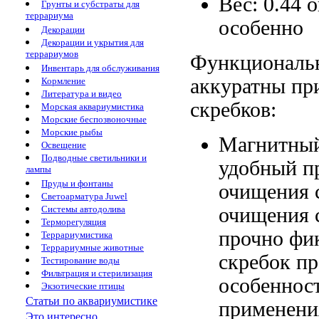
Вес: 0.44
о
Грунты и субстраты для
террариума
особенно
Декорации
Декорации и укрытия для
террариумов
Функциональ
Инвентарь для обслуживания
аккуратны
пр
Кормление
Литература и видео
скребков:
Морская аквариумистика
Морские беспозвоночные
Морские рыбы
Магнитный
Освещение
Подводные светильники и
удобный
п
лампы
Пруды и фонтаны
очищения 
Светоарматура Juwel
очищения 
Системы автодолива
Терморегуляция
прочно фи
Террариумистика
Террариумные животные
скребок п
Тестирование воды
Фильтрация и стерилизация
особеннос
Экзотические птицы
Статьи по аквариумистике
применени
Это интересно...