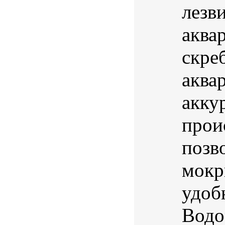
лезв
аква
скре
аква
акку
прои
позв
мокр
удоб
Водо