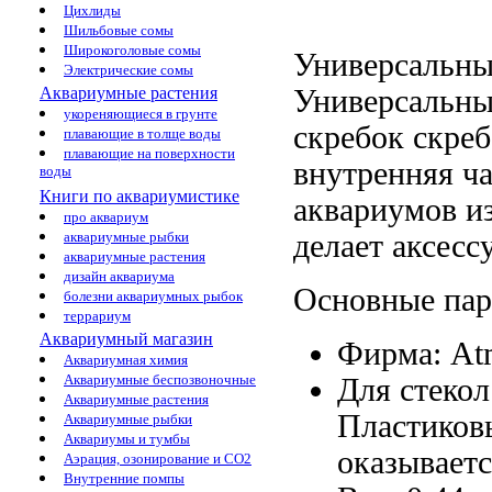
Цихлиды
Шильбовые сомы
Широкоголовые сомы
Универсальн
Электрические сомы
Универсальн
Аквариумные растения
укореняющиеся в грунте
скребок
скреб
плавающие в толще воды
плавающие на поверхности
внутренняя ча
воды
Книги по аквариумистике
аквариумов и
про аквариум
делает аксесс
аквариумные рыбки
аквариумные растения
дизайн аквариума
Основные па
болезни аквариумных рыбок
террариум
Аквариумный магазин
Фирма: At
Аквариумная химия
Аквариумные беспозвоночные
Для стеко
Аквариумные растения
Пластиков
Аквариумные рыбки
Аквариумы и тумбы
оказываетс
Аэрация, озонирование и CO2
Внутренние помпы