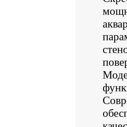
мощн
аква
пара
стен
пове
Моде
функ
Совр
обес
качес