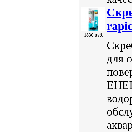
Скре
rapi
1830 руб.
Скре
для 
пове
EHEI
водо
обсл
аква