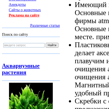
Имеющий
Анекдоты
Сайты о животных
Основные 
Реклама на сайте
фирмы atm
Различные статьи
Основные
Поиск по сайту
месте.
при
Пластиков
делает акс
плавучим 
Аквариумные
очищения 
растения
очищения 
Магнитный
удобный
пр
Скребки с
предназна