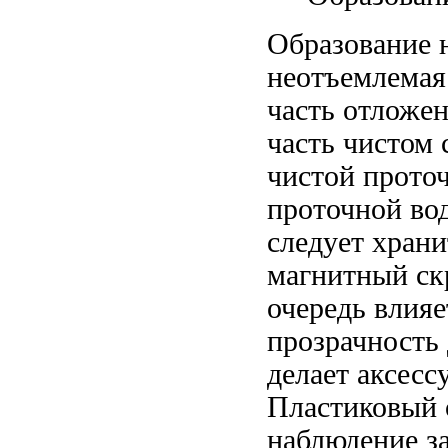
Образование 
неотъемлемая
часть
отложен
часть
чистом 
чистой прото
проточной во
следует храни
магнитный ск
очередь влия
прозрачность
делает аксесс
Пластиковый
наблюдение з