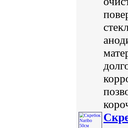
очис
пове
стек
анод
мате
долг
корр
позв
короч
Скре