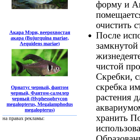
форму и
А
помещает
очистить с
Акара Мэри, веерохвостая
После исп
акара (Bujurquina mariae,
замкнутой
Aequidens mariae)
жизнедеят
чистой пр
Скребки,
с
скребка им
Орнатус черный, фантом
черный, Фантом-салмлер
растения
д
черный (Hyphessobrycon
megalopterus, Megalamphodus
аквариумо
megalopterus)
хранить
По
на правах рекламы:
использов
Образован