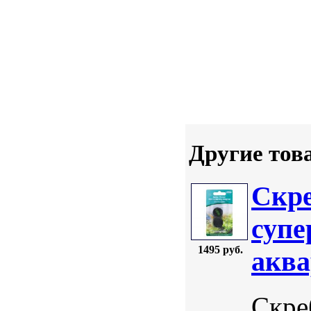
Другие тов
Скре
супе
1495 руб.
акв
Скре