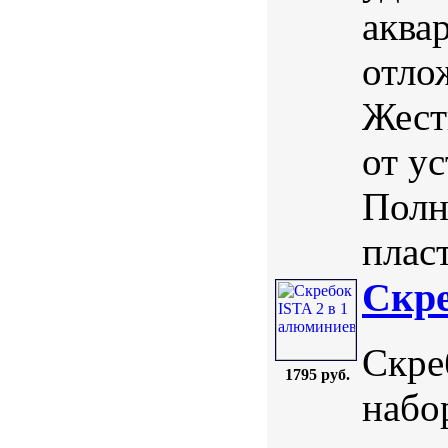
аква
отло
Жест
от у
Полн
плас
Скре
Скре
1795 руб.
набо