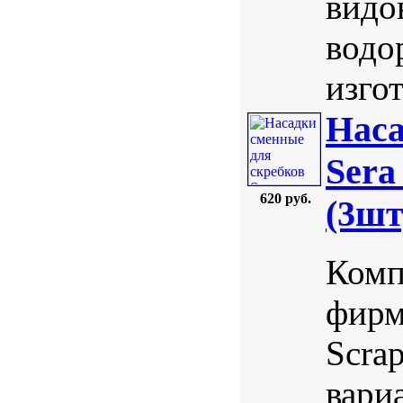
видов
водо
изгот
Наса
Sera
620 руб.
(3шт
Комп
фирм
Scra
вари