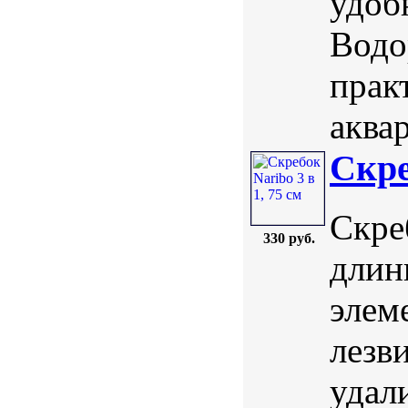
удоб
Водо
прак
аква
Скре
Скре
330 руб.
длин
элем
лезви
удал