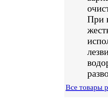
очис
При 
жест
испо
лезв
водо
разво
Все товары р