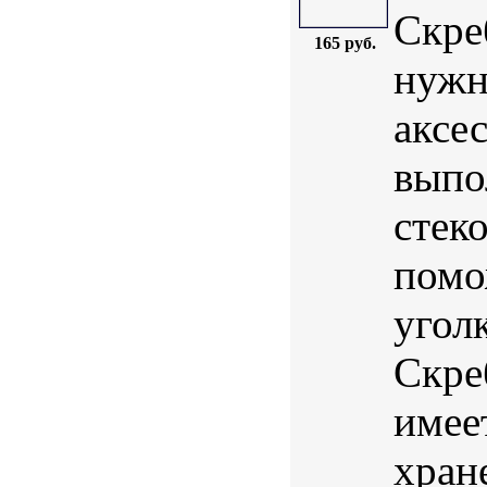
Скре
165 руб.
нужн
аксе
выпо
стек
помо
угол
Скре
имее
хран