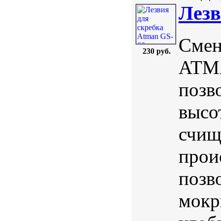
Лезв
Смен
230 руб.
ATMA
позв
высо
счищ
прои
позв
мокр