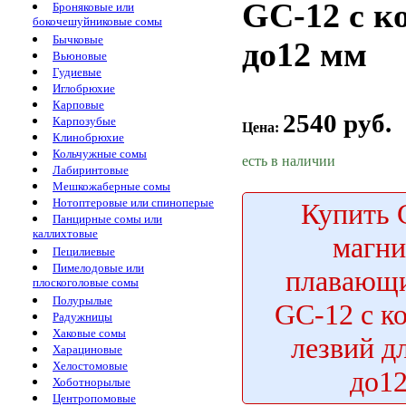
GC-12 с к
Броняковые или
бокочешуйниковые сомы
Бычковые
до12 мм
Вьюновые
Гудиевые
Иглобрюхие
Карповые
2540 руб.
Карпозубые
Цена:
Клинобрюхие
Кольчужные сомы
есть в наличии
Лабиринтовые
Мешкожаберные сомы
Нотоптеровые или спиноперые
Купить
С
Панцирные сомы или
каллихтовые
магн
Пецилиевые
Пимелодовые или
плавающ
плоскоголовые сомы
Полурылые
GC-12 с к
Радужницы
Хаковые сомы
лезвий д
Харациновые
Хелостомовые
до1
Хоботнорылые
Центропомовые