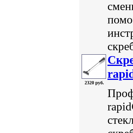
смен
помо
инст
скреб
Скре
rapi
2320 руб.
Проф
rapid
стек