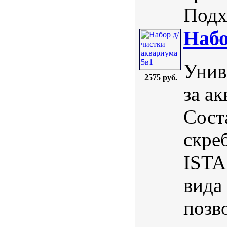
Подхо
Набо
Унив
2575 руб.
за а
Сост
скре
ISTA
вида
позв