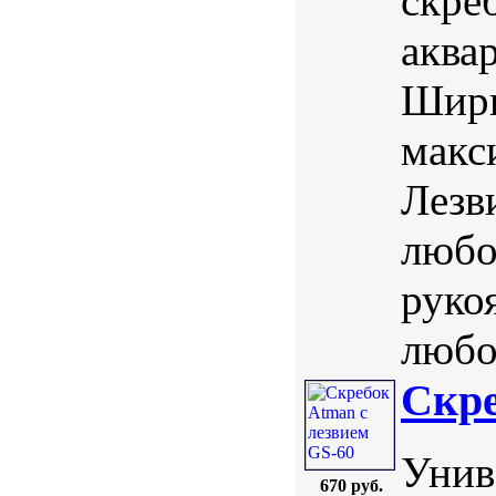
скре
аква
Шири
макс
Лезв
любо
руко
любой
Скре
Унив
670 руб.