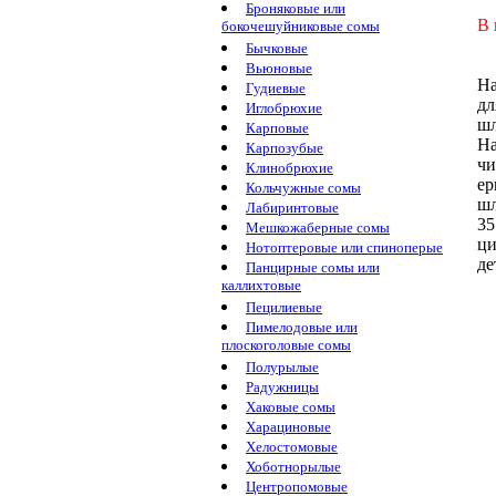
Броняковые или
В 
бокочешуйниковые сомы
Бычковые
Вьюновые
На
Гудиевые
д
Иглобрюхие
шл
Карповые
На
Карпозубые
чи
Клинобрюхие
ер
Кольчужные сомы
шл
Лабиринтовые
35
Мешкожаберные сомы
ци
Нотоптеровые или спиноперые
де
Панцирные сомы или
каллихтовые
Пецилиевые
Пимелодовые или
плоскоголовые сомы
Полурылые
Радужницы
Хаковые сомы
Харациновые
Хелостомовые
Хоботнорылые
Центропомовые