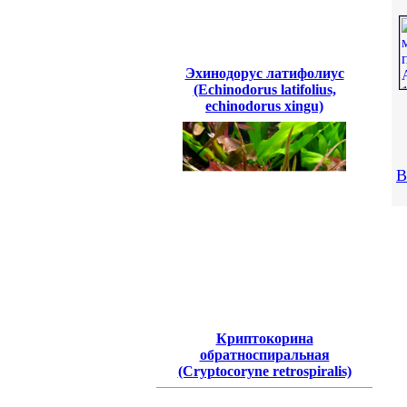
Эхинодорус латифолиус
(Echinodorus latifolius,
echinodorus xingu)
В
Криптокорина
обратноспиральная
(Cryptocoryne retrospiralis)