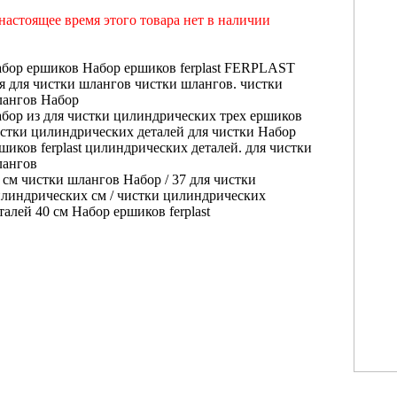
настоящее время этого товара нет в наличии
бор ершиков
Набор ершиков ferplast
FERPLAST
ля
для чистки шлангов
чистки шлангов.
чистки
ангов Набор
бор из
для чистки цилиндрических
трех ершиков
стки цилиндрических деталей
для чистки
Набор
шиков ferplast
цилиндрических деталей.
для чистки
ангов
 cм
чистки шлангов Набор
/ 37
для чистки
линдрических
cм /
чистки цилиндрических
талей
40 cм
Набор ершиков ferplast