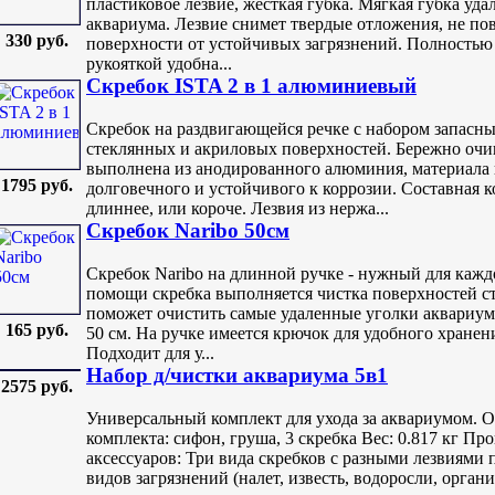
пластиковое лезвие, жесткая губка. Мягкая губка уда
аквариума. Лезвие снимет твердые отложения, не пов
330 руб.
поверхности от устойчивых загрязнений. Полностью 
рукояткой удобна...
Скребок ISTA 2 в 1 алюминиевый
Скребок на раздвигающейся речке с набором запасны
стеклянных и акриловых поверхностей. Бережно очищ
выполнена из анодированного алюминия, материала
1795 руб.
долговечного и устойчивого к коррозии. Составная к
длиннее, или короче. Лезвия из нержа...
Скребок Naribo 50см
Скребок Naribo на длинной ручке - нужный для кажд
помощи скребка выполняется чистка поверхностей ст
поможет очистить самые удаленные уголки аквариум
165 руб.
50 см. На ручке имеется крючок для удобного хранени
Подходит для у...
Набор д/чистки аквариума 5в1
2575 руб.
Универсальный комплект для ухода за аквариумом. 
комплекта: сифон, груша, 3 скребка Вес: 0.817 кг П
аксессуаров: Три вида скребков с разными лезвиями 
видов загрязнений (налет, известь, водоросли, орган