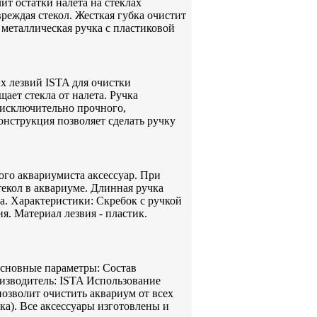
лит остатки налета на стеклах
реждая стекол. Жесткая губка очистит
металлическая ручка с пластиковой
х лезвий ISTA для очистки
ает стекла от налета. Ручка
 исключительно прочного,
онструкция позволяет сделать ручку
ого аквариумиста аксессуар. При
екол в аквариуме. Длинная ручка
а. Характеристики: Скребок с ручкой
я. Материал лезвия - пластик.
Основные параметры: Состав
роизводитель: ISTA Использование
позволит очистить аквариум от всех
ика). Все аксессуары изготовлены и