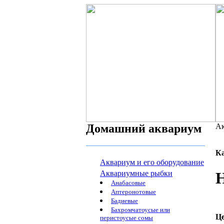
Домашний аквариум
Ак
К
Аквариум и его оборудование
Аквариумные рыбки
Анабасовые
Аптеронотовые
Бадиевые
Бахромчатоусые или
Ц
перистоусые сомы