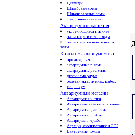
Цихлиды
Шильбовые сомы
Широкоголовые сомы
Электрические сомы
Аквариумные растения
укореняющиеся в грунте
плавающие в толще воды
Д
плавающие на поверхности
воды
Книги по аквариумистике
про аквариум
аквариумные рыбки
аквариумные растения
дизайн аквариума
болезни аквариумных рыбок
террариум
Аквариумный магазин
Аквариумная химия
Аквариумные беспозвоночные
Аквариумные растения
Аквариумные рыбки
Аквариумы и тумбы
Аэрация, озонирование и CO2
Внутренние помпы