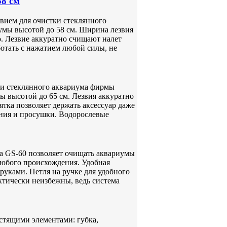
58 см
вием для очистки стеклянного
умы высотой до 58 см. Ширина лезвия
. Лезвие аккуратно счищают налет
отать с нажатием любой силы, не
ки стеклянного аквариума фирмы
 высотой до 65 см. Лезвия аккуратно
тка позволяет держать аксессуар даже
ения и просушки. Водорослевые
а GS-60 позволяет очищать аквариумы
любого происхождения. Удобная
руками. Петля на ручке для удобного
ктически неизбежны, ведь система
истящими элементами: губка,