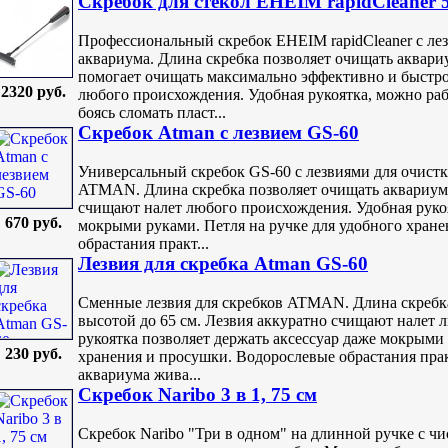
Скребок для стекол EHEIM rapidCleaner 
Профессиональный скребок EHEIM rapidCleaner с лез
аквариума. Длина скребка позволяет очищать аквари
помогает очищать максимально эффективно и быстро
2320 руб.
любого происхождения. Удобная рукоятка, можно раб
боясь сломать пласт...
Скребок Atman с лезвием GS-60
Универсальный скребок GS-60 с лезвиями для очист
ATMAN. Длина скребка позволяет очищать аквариумы
счищают налет любого происхождения. Удобная рукоя
670 руб.
мокрыми руками. Петля на ручке для удобного хран
обрастания практ...
Лезвия для скребка Atman GS-60
Сменные лезвия для скребков ATMAN. Длина скребк
высотой до 65 см. Лезвия аккуратно счищают налет 
рукоятка позволяет держать аксессуар даже мокрыми 
230 руб.
хранения и просушки. Водорослевые обрастания пра
аквариума жива...
Скребок Naribo 3 в 1, 75 см
Скребок Naribo "Три в одном" на длинной ручке с ч