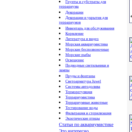
Грунты и субстраты для
террариума
Декорации
Декорации и укрытия для
террариумов
Инвентарь для обслуживания
Кормление
Литература и видео
Морская аквариумистика
Морские беспозвоночные
Морские рыбы
Освещение
Подводные светильники и
лампы
Пруды и фонтаны
Светоарматура Juwel
Системы автодолива
Терморегуляция
Террариумистика
Террариумные животные
Тестирование воды
Фильтрация и стерилизация
Экзотические птицы
Статьи по аквариумистике
Это интересно...