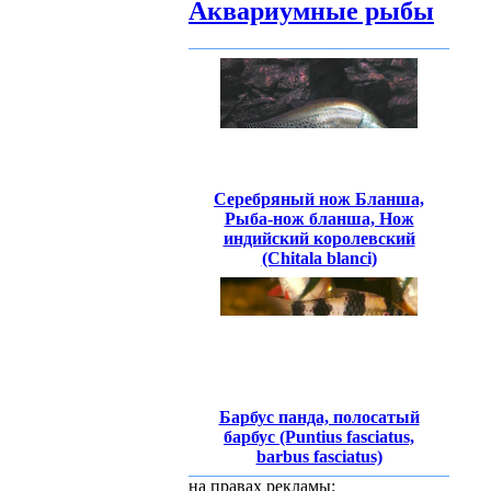
Аквариумные рыбы
Серебряный нож Бланша,
Рыба-нож бланша, Нож
индийский королевский
(Chitala blanci)
Барбус панда, полосатый
барбус (Puntius fasciatus,
barbus fasciatus)
на правах рекламы: