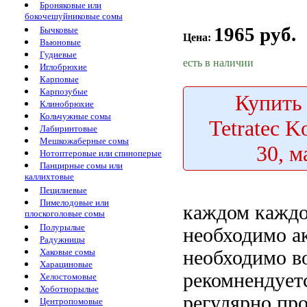
Броняковые или
бокочешуйниковые сомы
1965 руб.
Бычковые
Цена:
Вьюновые
Гудиевые
есть в наличии
Иглобрюхие
Карповые
Карпозубые
Купить
Клинобрюхие
Кольчужные сомы
Tetratec 
Лабиринтовые
Мешкожаберные сомы
30, 
Нотоптеровые или спиноперые
Панцирные сомы или
каллихтовые
Пецилиевые
Пимелодовые или
каждом
каждо
плоскоголовые сомы
Полурылые
необходимо
а
Радужницы
необходимо
в
Хаковые сомы
Харациновые
рекомнендует
Хелостомовые
Хоботнорылые
регулярно пр
Центропомовые