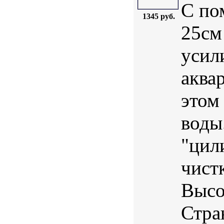
С по
1345 руб.
25см
усил
аква
этом
воды
"цил
чист
Высо
Стра