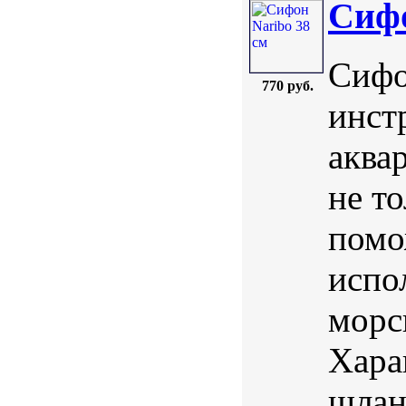
Сифо
Сифо
770 руб.
инст
аква
не то
помо
испо
морс
Хара
шланг