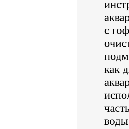
инст
аква
с го
очис
подм
как 
аква
испо
част
воды.