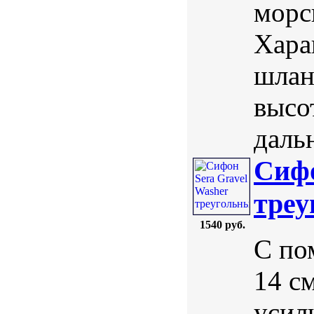
морс
Хара
шланг
высо
даль
Сифо
треу
1540 руб.
С по
14 с
усил