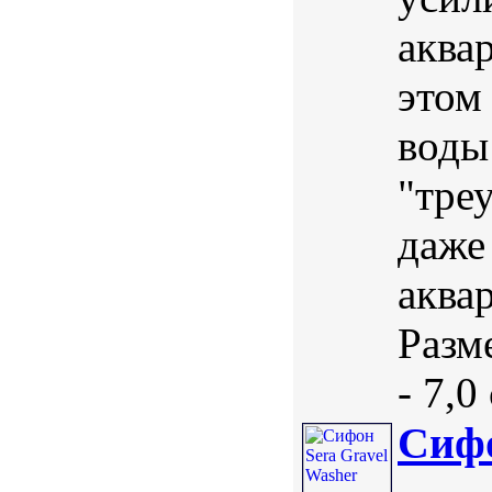
аква
этом
воды
"тре
даже
аква
Разм
- 7,0
Сифо