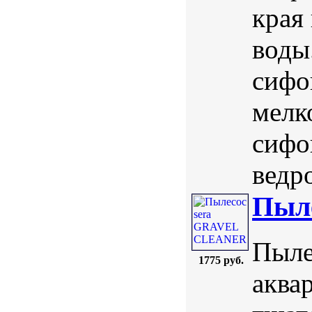
края
воды
сифо
мелк
сифо
ведро
Пыл
Пыле
1775 руб.
аква