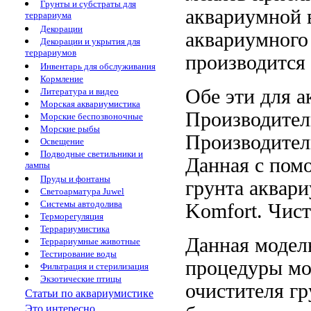
Грунты и субстраты для
аквариумной 
террариума
Декорации
аквариумног
Декорации и укрытия для
террариумов
производится
Инвентарь для обслуживания
Кормление
Обе эти
для а
Литература и видео
Морская аквариумистика
Производитель
Морские беспозвоночные
Морские рыбы
Производитель
Освещение
Подводные светильники и
Данная
с пом
лампы
Пруды и фонтаны
грунта
аквари
Светоарматура Juwel
Системы автодолива
Komfort.
Чист
Терморегуляция
Террариумистика
Данная моде
Террариумные животные
Тестирование воды
процедуры м
Фильтрация и стерилизация
Экзотические птицы
очистителя гр
Статьи по аквариумистике
Это интересно...