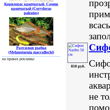
проз
Коридорас крапчатый, Сомик
крапчатый (Corydoras
прим
paleatus)
всас
запол
Сифо
Радужная рыбка
(Melanotaenia maccullochi)
на правах рекламы:
Сифо
810 руб.
инст
аква
не то
помо