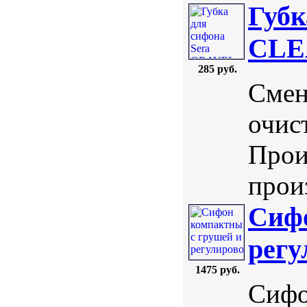
Губк
CLE
285 руб.
Смен
очист
Прои
произ
Сифо
рег
1475 руб.
Сифо