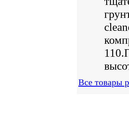
тщат
грунт
clea
компр
110.
высот
Все товары 