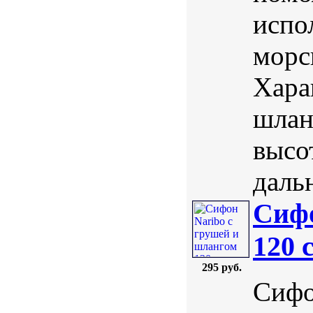
испо
морс
Хара
шланг
высо
дальн
Сифо
120 
295 руб.
Сифо