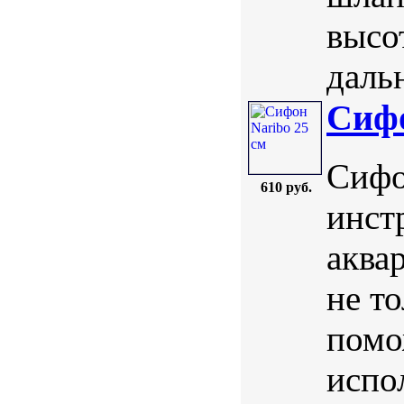
высо
даль
Сифо
Сифо
610 руб.
инст
аква
не то
помо
испо