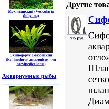
Другие тов
Мох яванский (Vesicularia
dubyana)
Сиф
Сифо
975 руб.
аква
отло
Эхинодорус амазонский
(Echinodorus amazonicus или
brevipedicellatus)
Шлан
Аквариумные рыбы
сетк
шлан
Диам