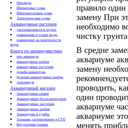
Цихлиды
правило один
Шильбовые сомы
Широкоголовые сомы
замену
При э
Электрические сомы
Аквариумные растения
необходимо
в
укореняющиеся в грунте
чистку грунт
плавающие в толще воды
плавающие на поверхности
воды
В средне
заме
Книги по аквариумистике
про аквариум
аквариуме
ак
аквариумные рыбки
замену
необх
аквариумные растения
дизайн аквариума
рекомнендует
болезни аквариумных рыбок
террариум
проводить, к
Аквариумный магазин
Аквариумная химия
один
проводи
Аквариумные беспозвоночные
Аквариумные растения
аквариуме ча
Аквариумные рыбки
аквариуме
это
Аквариумы и тумбы
Аэрация, озонирование и CO2
менять прибл
Внутренние помпы