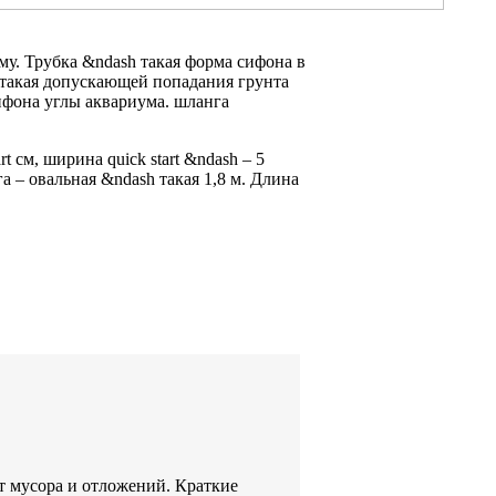
му. Трубка
&ndash такая форма
сифона в
такая
допускающей попадания грунта
ифона
углы аквариума.
шланга
rt
см, ширина
quick start &ndash
– 5
а –
овальная &ndash такая
1,8 м.
Длина
 мусора и отложений. Краткие