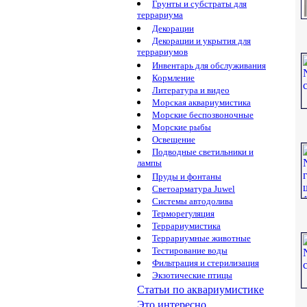
Грунты и субстраты для
террариума
Декорации
Декорации и укрытия для
террариумов
Инвентарь для обслуживания
Кормление
Литература и видео
Морская аквариумистика
Морские беспозвоночные
Морские рыбы
Освещение
Подводные светильники и
лампы
Пруды и фонтаны
Светоарматура Juwel
Системы автодолива
Терморегуляция
Террариумистика
Террариумные животные
Тестирование воды
Фильтрация и стерилизация
Экзотические птицы
Статьи по аквариумистике
Это интересно...