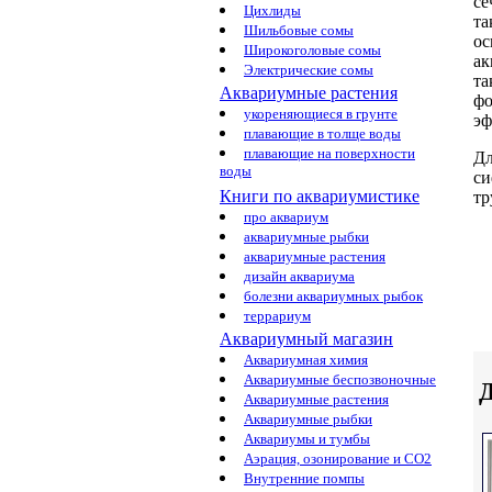
се
Цихлиды
та
Шильбовые сомы
о
Широкоголовые сомы
ак
Электрические сомы
та
Аквариумные растения
фо
укореняющиеся в грунте
эф
плавающие в толще воды
плавающие на поверхности
Дл
воды
си
Книги по аквариумистике
тр
про аквариум
аквариумные рыбки
аквариумные растения
дизайн аквариума
болезни аквариумных рыбок
террариум
Аквариумный магазин
Аквариумная химия
Аквариумные беспозвоночные
Аквариумные растения
Аквариумные рыбки
Аквариумы и тумбы
Аэрация, озонирование и CO2
Внутренние помпы