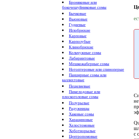
Броняковые или
Ц
бокочешуйниковые сомы
Бычковые
ес
Вьюновые
Гудиевые
Иглобрюхие
Карповые
Карпозубые
Клинобрюхие
Кольчужные сомы
Лабиринтовые
Мешкожаберные сомы
Нотоптеровые или спиноперые
Панцирные сомы или
каллихтовые
Пецилиевые
Пимелодовые или
С
плоскоголовые сомы
н
Полурылые
пр
Радужницы
эф
Хаковые сомы
Харациновые
Qu
Хелостомовые
шл
Хоботнорылые
с
Центропомовые