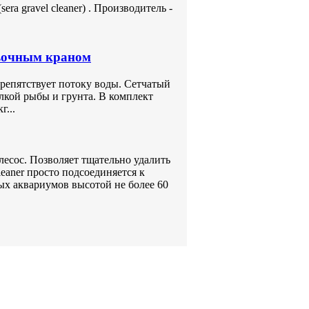
era gravel cleaner) . Производитель -
вочным краном
репятствует потоку воды. Сетчатый
лкой рыбы и грунта. В комплект
г...
сос. Позволяет тщательно удалить
cleaner просто подсоединяется к
бых аквариумов высотой не более 60