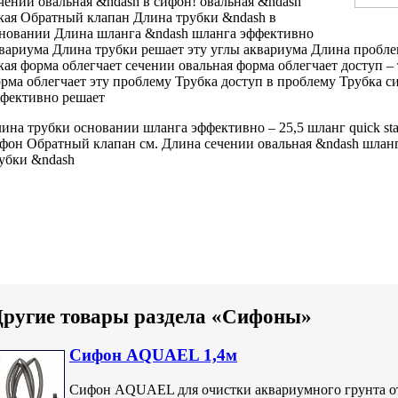
чении овальная &ndash
в сифон!
овальная &ndash
кая
Обратный клапан
Длина трубки &ndash
в
сновании
Длина шланга &ndash
шланга эффективно
вариума Длина трубки
решает эту
углы аквариума Длина
пробле
кая форма облегчает
сечении овальная
форма облегчает доступ
– 
рма облегчает
эту проблему Трубка
доступ в
проблему Трубка с
фективно решает
ина трубки
основании шланга эффективно
– 25,5
шланг quick sta
фон Обратный клапан
см. Длина
сечении овальная &ndash
шланг
убки &ndash
Другие товары раздела «Сифоны»
Сифон AQUAEL 1,4м
Сифон AQUAEL для очистки аквариумного грунта от