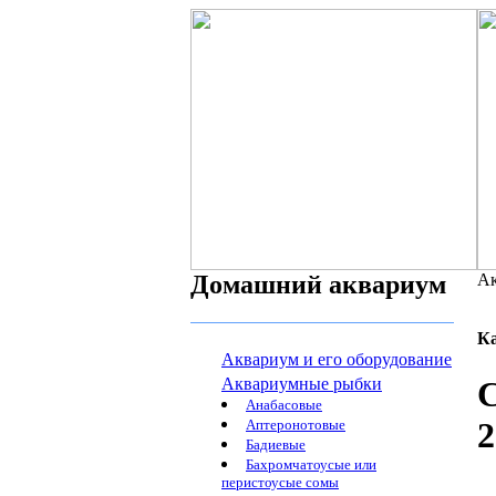
Домашний аквариум
Ак
К
Аквариум и его оборудование
Аквариумные рыбки
С
Анабасовые
2
Аптеронотовые
Бадиевые
Бахромчатоусые или
перистоусые сомы