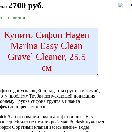
2700 руб.
ена:
ть в наличии
Купить
Сифон Hagen
Marina Easy Clean
Gravel Cleaner, 25.5
см
ифон с
допускающей попадания грунта
системой,
е
эту проблему Трубка
допускающей попадания
облему Трубка сифона
грунта в
шланга
фективно решает
шланг.
ick Start
основании шланга эффективно
– Вам
анг quick start
не нужно
quick start &ndash
мучиться
сифон Обратный клапан
засасыванием воды