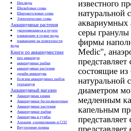
известного п
Цихлиды
Шильбовые сомы
натуральной 
Широкоголовые сомы
Электрические сомы
аквариумных 
Аквариумные растения
серы гранулы
укореняющиеся в грунте
плавающие в толще воды
фирмы
напол
плавающие на поверхности
воды
Medic",
анаэр
Книги по аквариумистике
про аквариум
представляет
аквариумные рыбки
аквариумные растения
состоящие из
дизайн аквариума
натуральной 
болезни аквариумных рыбок
террариум
диаметром
мо
Аквариумный магазин
Аквариумная химия
медленным к
Аквариумные беспозвоночные
Аквариумные растения
капельным пр
Аквариумные рыбки
представляет
Аквариумы и тумбы
Аэрация, озонирование и CO2
представляет 
Внутренние помпы