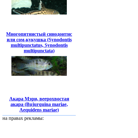
Многопятнистый синодонтис
или сом-кукушка (Synodontis
multipunctatus, Synodontis
multipunctata)
Акара Мэри, веерохвостая
акара (Bujurquina mariae,
Aequidens mariae)
на правах рекламы: