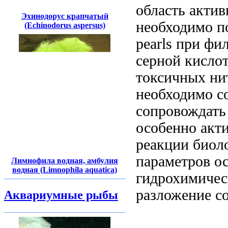
область
актив
Эхинодорус крапчатый
необходимо
п
(Echinodorus aspersus)
pearls
при фи
серной кисло
токсичных ни
необходимо с
сопровождать
особенно акт
реакции
биоло
параметров о
Лимнофила водная, амбулия
водная (Limnophila aquatica)
гидрохимичес
разложение
с
Аквариумные рыбы