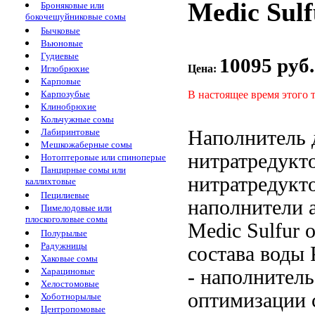
Medic Sulf
Броняковые или
бокочешуйниковые сомы
Бычковые
Вьюновые
Гудиевые
10095 руб.
Цена:
Иглобрюхие
Карповые
В настоящее время этого 
Карпозубые
Клинобрюхие
Кольчужные сомы
Наполнитель
Лабиринтовые
Мешкожаберные сомы
нитратредукто
Нотоптеровые или спиноперые
Панцирные сомы или
нитратредукт
каллихтовые
Пецилиевые
наполнители 
Пимелодовые или
плоскоголовые сомы
Medic Sulfur
Полурылые
Радужницы
состава воды
P
Хаковые сомы
- наполнител
Харациновые
Хелостомовые
оптимизации 
Хоботнорылые
Центропомовые