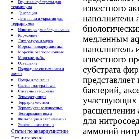
Грунты и субстраты для
известного
ак
террариума
Декорации
наполнители 
Декорации и укрытия для
террариумов
биологически
Инвентарь для обслуживания
Кормление
медленным
aq
Литература и видео
наполнитель 
Морская аквариумистика
Морские беспозвоночные
известного п
Морские рыбы
Освещение
субстрата
фир
Подводные светильники и
лампы
представляет
Пруды и фонтаны
Светоарматура Juwel
бактерий,
акс
Системы автодолива
Терморегуляция
участвующих
Террариумистика
расщеплении
Террариумные животные
Тестирование воды
для
нитросое
Фильтрация и стерилизация
Экзотические птицы
аммоний нитр
Статьи по аквариумистике
Это интересно...