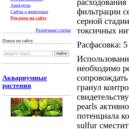
расходования
Анекдоты
фильтрации с
Сайты о животных
Реклама на сайте
серной
стадии
токсичных ни
Различные статьи
Поиск по сайту
Расфасовка: 
Использовани
необходимо
p
сопровождать
Аквариумные
растения
гранул
контро
свидетельству
pearls
активно
потенциала
ко
sulfur
сместит