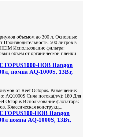
ариумов объемом до 300 л. Основные
тт Производительность: 500 литров в
EHEIM Использование фильтра:
овый объем от органической пленки
 OCTOPUS1000-HOB Hangon
00л, помпа AQ-1000S, 13Вт,
иумов от Reef Octopus. Размещение:
о: AQ1000S Сила потока(л/ч): 180 Для
ef Octopus Использование флотатора:
в. Классическая конструкц...
 OCTOPUS100-HOB Hangon
00л помпа AQ-1000S, 13Вт,