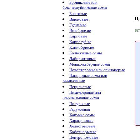
Броняковые или
бокочешуйниковые сомы
Бычковые
Ц
Вьюновые
Гудиевые
ес
Иглобрюхие
Карповые
Карпозубые
Клинобрюхие
Кольчужные сомы
Лабиринтовые
Мешкожаберные сомы
Нотоптеровые или спиноперые
Панцирные сомы или
каллихтовые
Пецилиевые
Пимелодовые или
плоскоголовые сомы
Полурылые
Радужницы
Хаковые сомы
Харациновые
Хелостомовые
Хоботнорылые
Центропомовые