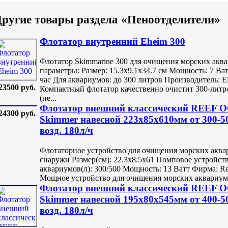
ругие товары раздела «Пеноотделители»
Флотатор внутренний Eheim 300
Флотатор Skimmarine 300 для очищения морских акв
параметры: Размер: 15.3x9.1x34.7 см Мощность: 7 Ва
час Для аквариумов: до 300 литров Производитель: 
23500 руб.
Компактный флотатор качественно очистит 300-литр
(пе...
Флотатор внешний классический REEF
24300 руб.
Skimmer навесной 223х85х610мм от 300-5
возд. 180л/ч
Флотаторное устройство для очищения морских аквар
снаружи Размер(см): 22.3х8.5х61 Помповое устройств
аквариумов(л): 300/500 Мощность: 13 Ватт Фирма: Re
Мощное устройство для очищения морских аквариумо
Флотатор внешний классический REEF
Skimmer навесной 195х80х545мм от 400-5
возд. 180л/ч