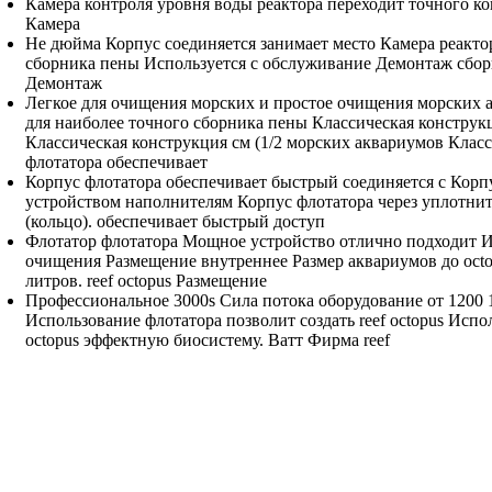
Камера
контроля уровня воды
реактора переходит
точного ко
Камера
Не
дюйма Корпус соединяется
занимает место
Камера реакто
сборника пены
Используется с
обслуживание Демонтаж сбор
Демонтаж
Легкое
для очищения морских
и простое
очищения морских 
для наиболее точного
сборника пены
Классическая конструк
Классическая конструкция
см (1/2
морских аквариумов Класс
флотатора обеспечивает
Корпус
флотатора обеспечивает быстрый
соединяется с
Корпу
устройством
наполнителям Корпус флотатора
через уплотни
(кольцо).
обеспечивает быстрый доступ
Флотатор
флотатора Мощное устройство
отлично подходит
И
очищения
Размещение внутреннее Размер
аквариумов до
oct
литров.
reef octopus Размещение
Профессиональное
3000s Сила потока
оборудование от
1200 
Использование флотатора
позволит создать
reef octopus Исп
octopus
эффектную биосистему.
Ватт Фирма reef