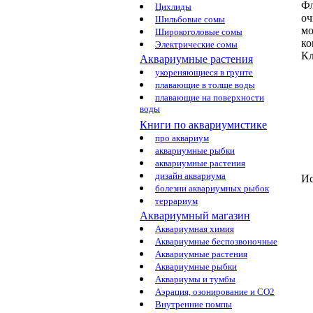
Фл
Цихлиды
о
Шильбовые сомы
мо
Широкоголовые сомы
ко
Электрические сомы
Кл
Аквариумные растения
укореняющиеся в грунте
плавающие в толще воды
плавающие на поверхности
воды
Книги по аквариумистике
про аквариум
аквариумные рыбки
аквариумные растения
дизайн аквариума
Ис
болезни аквариумных рыбок
террариум
Аквариумный магазин
Аквариумная химия
Аквариумные беспозвоночные
Аквариумные растения
Аквариумные рыбки
Аквариумы и тумбы
Аэрация, озонирование и CO2
Внутренние помпы