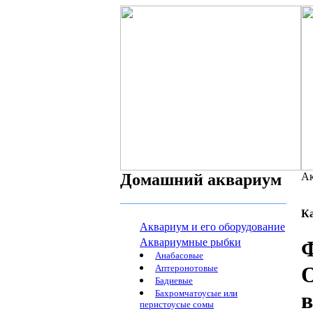
Домашний аквариум
Ак
К
Аквариум и его оборудование
Аквариумные рыбки
Ф
Анабасовые
O
Аптеронотовые
Бадиевые
Бахромчатоусые или
в
перистоусые сомы