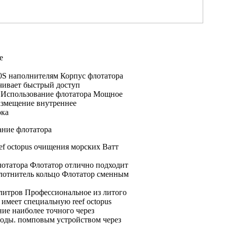
е
00S
наполнителям Корпус флотатора
чивает быстрый доступ
0
Использование флотатора Мощное
азмещение внутреннее
ока
ание флотатора
f octopus
очищения морских
Ватт
лотатора
Флотатор отлично подходит
лотнитель кольцо Флотатор
сменным
 литров Профессиональное
из литого
имеет специальную
reef octopus
ние
наиболее точного
через
оды.
помповым устройством через