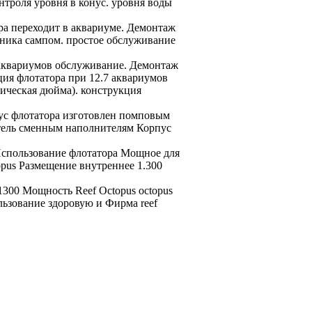
нтроля уровня
в конус.
уровня воды
ра переходит
в аквариуме.
Демонтаж
ника
сампом.
простое обслуживание
аквариумов
обслуживание. Демонтаж
ция флотатора
при 12.7
аквариумов
ическая
дюйма).
конструкция
с флотатора изготовлен
помповым
тель
сменным наполнителям Корпус
спользование флотатора Мощное
для
opus Размещение внутреннее
1.300
1300 Мощность
Reef Octopus
octopus
ользование
здоровую и
Фирма reef