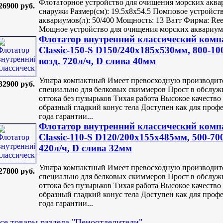
Флотаторное устройство для очищения морских аквар
26900 руб.
снаружи Размер(см): 19.5х8х54.5 Помповое устройств
аквариумов(л): 50/400 Мощность: 13 Ватт Фирма: Ree
Мощное устройство для очищения морских аквариумо
Флотатор внутренний классический ко
Classic-150-S D150/240х185х530мм, 800-10
возд. 720л/ч, D слива 40мм
Ультра компактный Имеет превосходную производите
32900 руб.
специально для белковых скиммеров Прост в обслуж
оттока без пузырьков Тихая работа Высокое качеств
образный гладкий конус тела Доступен как для профе
года гарантии...
Флотатор внутренний классический ко
Classic-110-S D120/200х155х485мм, 500-70
420л/ч, D слива 32мм
Ультра компактный Имеет превосходную производите
27800 руб.
специально для белковых скиммеров Прост в обслуж
оттока без пузырьков Тихая работа Высокое качеств
образный гладкий конус тела Доступен как для профе
года гарантии...
се товары раздела "Пеноотделители"