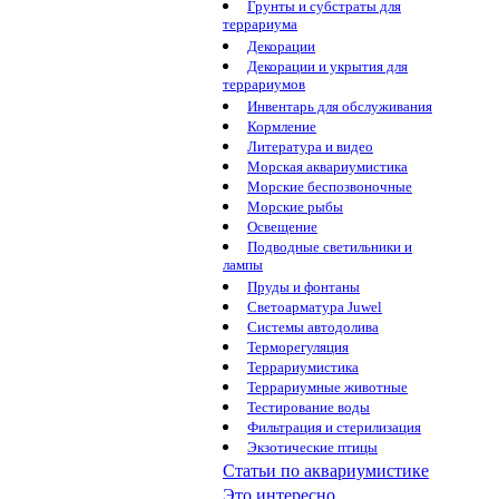
Грунты и субстраты для
террариума
Декорации
Декорации и укрытия для
террариумов
Инвентарь для обслуживания
Кормление
Литература и видео
Морская аквариумистика
Морские беспозвоночные
Морские рыбы
Освещение
Подводные светильники и
лампы
Пруды и фонтаны
Светоарматура Juwel
Системы автодолива
Терморегуляция
Террариумистика
Террариумные животные
Тестирование воды
Фильтрация и стерилизация
Экзотические птицы
Статьи по аквариумистике
Это интересно...