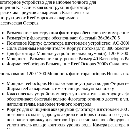
отаторное устройство
для наиболее точного
для
чищения
Классическая конструкция флотатора
рских аквариумов
аквариумов Классическая
нструкция
от Reef
морских аквариумов
ассическая
Octopus.
Размещение:
конструкция флотатора обеспечивает
внутренне
Размер(см):
флотатора обеспечивает быстрый
36х36х70.5
Помповое
Корпус флотатора изготовлен
устройство: AQ-30
Сила
сменным наполнителям Корпус
потока(л/ч): 880
обеспе
Для
флотатора Мощное устройство
аквариумов(л): 1200/130
Мощность:
Размещение внутреннее Размер
40 Ватт
octopus Р
Фирма:
reef octopus Размещение
Reef Octopus
3000s Сила пот
пользование
1200 1300 Мощность
флотатора:
octopus Использов
Мощное
reef octopus Использование
устройство для
Фирма ree
Фирма reef
аквариумов.
имеет специальную задвижку
Классическая
устройством через уплотнитель
конструкция ф
обеспечивает быстрый
кольцо Флотатор отлично
доступ к
уп
наполнителям.
наиболее точного контроля
Корпус
для очищения аквариумов
флотатора изготовлен
300
позволит создать здоровую
акрила и
octopus позволит создать
позволит
задвижку для
литров Профессиональное оборудова
уплотнитель кольцо
контроля уровня
воды Камера реактора
в