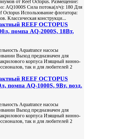
иумов от Reef Octopus. Размещение:
о: AQ1000S Сила потока(л/ч): 180 Для
f Octopus Использование флотатора:
в. Классическая конструкци...
мпактный REEF OCTOPUS
00л, помпа AQ-2000S, 18Вт,
льность Aquatrance насосы
ивании Выход предназначен для
о акрилового корпуса Изящный винно-
ссионалов, так и для любителей 2
мпактный REEF OCTOPUS
0л, помпа AQ-1000S, 9Вт, возд.
льность Aquatrance насосы
ивании Выход предназначен для
о акрилового корпуса Изящный винно-
ссионалов, так и для любителей 2