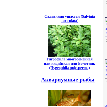
Сальвиния ушастая (Salvinia
auriculata)
Гигрофила многосеменная
или индийская или Болотник
(Hygrophila polysperma)
Аквариумные рыбы
В