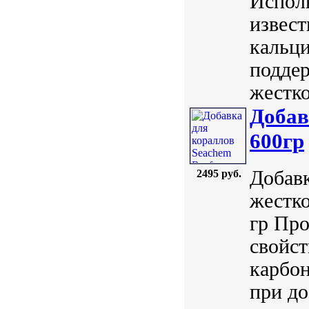
Исполь
извест
кальци
поддер
жестко
Добав
600гр
Добав
2495 руб.
жестко
гр Про
свойст
карбон
при до