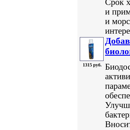
Срок 
и прим
и морс
интере
Добав
биоло
Биодос
1315 руб.
активи
параме
обесп
Улучш
бакте
Вноси