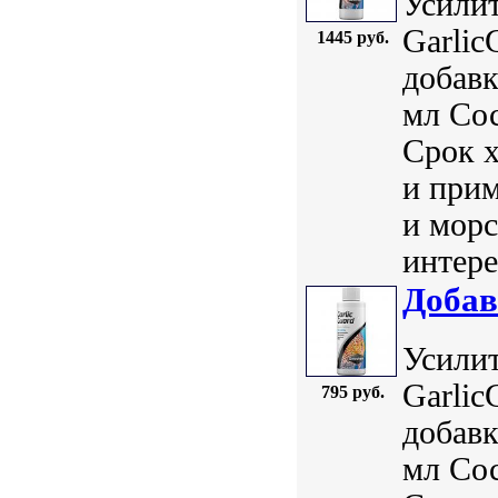
Усилит
Garlic
1445 руб.
добавк
мл Сос
Срок 
и прим
и морс
интере
Добав
Усилит
Garlic
795 руб.
добавк
мл Сос