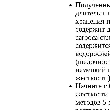
Полученны
длительн
хранения
п
содержит
carbocalci
содержитс
водоросле
(щелочнос
немецкий 
жесткости
Начните с
жесткости 
методов
5 