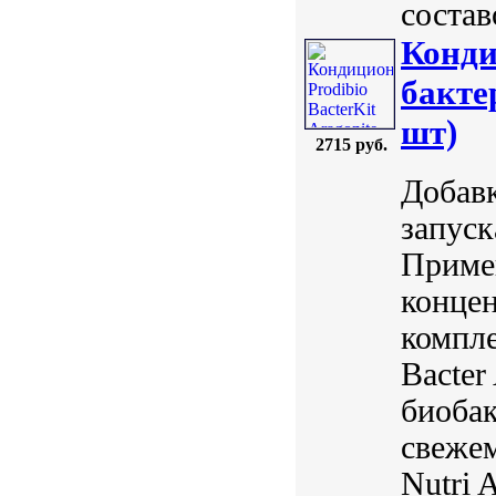
состав
Конди
бакте
шт)
2715 руб.
Добавк
запуск
Примен
конце
компл
Bacte
биобак
свеже
Nutri A