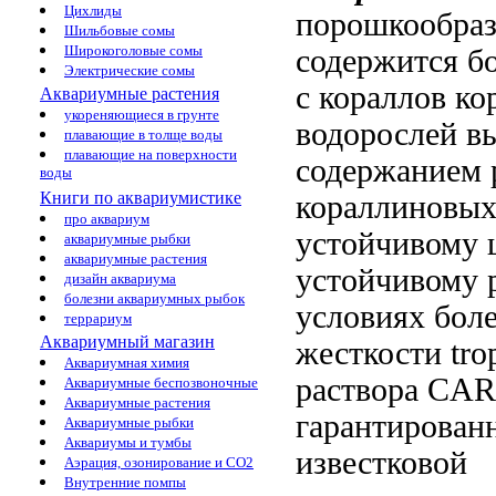
Цихлиды
порошкообра
Шильбовые сомы
Широкоголовые сомы
содержится б
Электрические сомы
с
кораллов ко
Аквариумные растения
укореняющиеся в грунте
водорослей
вы
плавающие в толще воды
плавающие на поверхности
содержанием
воды
Книги по аквариумистике
кораллиновы
про аквариум
устойчивому
щ
аквариумные рыбки
аквариумные растения
устойчивому 
дизайн аквариума
болезни аквариумных рыбок
условиях
боле
террариум
Аквариумный магазин
жесткости tro
Аквариумная химия
раствора C
Аквариумные беспозвоночные
Аквариумные растения
гарантированн
Аквариумные рыбки
Аквариумы и тумбы
известковой
Аэрация, озонирование и CO2
Внутренние помпы