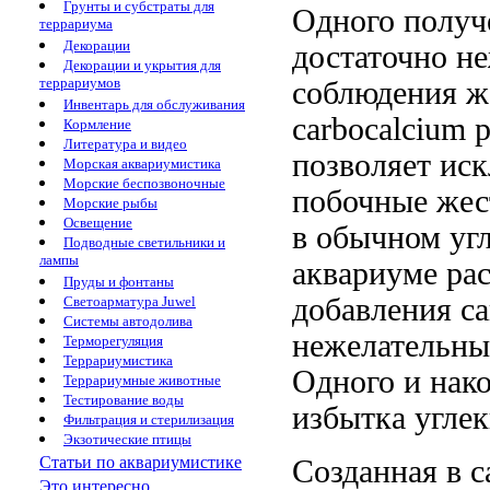
Грунты и субстраты для
Одного полу
террариума
Декорации
достаточно
не
Декорации и укрытия для
террариумов
соблюдения
ж
Инвентарь для обслуживания
carbocalcium 
Кормление
Литература и видео
позволяет ис
Морская аквариумистика
Морские беспозвоночные
побочные
жес
Морские рыбы
Освещение
в обычном
уг
Подводные светильники и
лампы
аквариуме
ра
Пруды и фонтаны
добавления
ca
Светоарматура Juwel
Системы автодолива
нежелательны
Терморегуляция
Террариумистика
Одного
и нак
Террариумные животные
Тестирование воды
избытка угле
Фильтрация и стерилизация
Экзотические птицы
Статьи по аквариумистике
Созданная в
c
Это интересно...