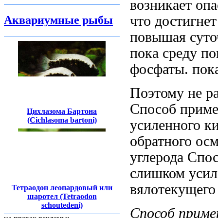
возникает оп
что
достигнет
Аквариумные рыбы
повышая суто
пока
среду по
фосфаты.
пок
Поэтому не
р
Способ примен
Цихлазома Бартона
(Cichlasoma bartoni)
усиленного к
обратного ос
углерода Спо
слишком усил
вялотекущего
Тетраодон леопардовый или
шаротел (Tetraodon
schoutedeni)
Способ прим