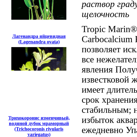
раствор
град
щелочность
Tropic Marin
Лагенандра яйцевидная
Carbocalcium
(Lagenandra ovata)
позволяет ис
все нежелате
явления
Полу
известковой ж
имеет длител
срок хранени
стабильным; 
избыток
аква
Трихокоронис изменчивый,
водяной дубок мраморный
ежедневно Уп
(Trichocoronis rivularis
variegatus)