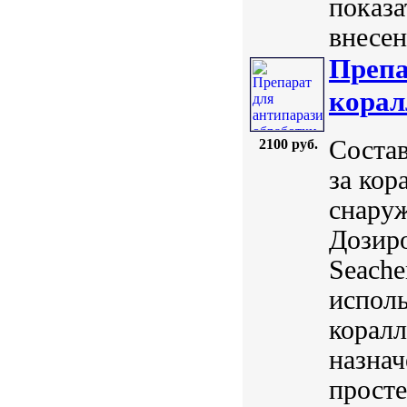
показа
внесен
Препа
корал
Состав
2100 руб.
за кор
снаруж
Дозиро
Seach
исполь
коралл
назнач
просте