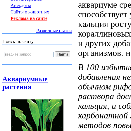
аквариуме ср
Анекдоты
Сайты о животных
способствует
Реклама на сайте
кальция
росту
Различные статьи
кораллиновых
и других
доба
Поиск по сайту
организмов.
н
В 100
избытка
добавления н
Аквариумные
обычном рифо
растения
раствора до
кальция, и
соб
карбонатной
методов пов