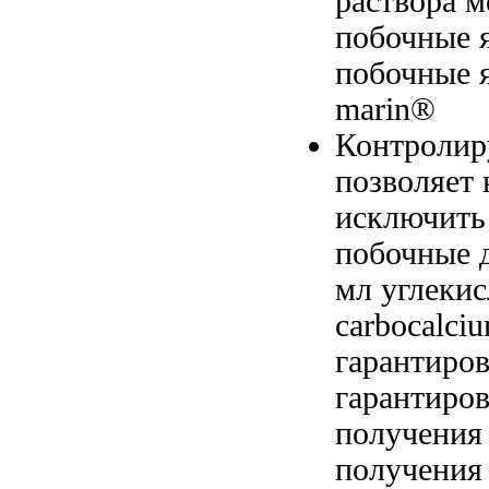
раствора
м
побочные 
побочные 
marin®
Контролир
позволяет
исключить
побочные
д
мл
углекис
carbocalci
гарантиров
гарантиров
получения 
получения