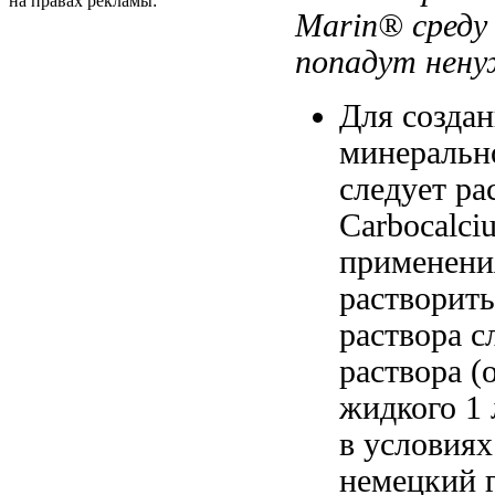
на правах рекламы:
Marin®
среду
попадут нен
Для созда
минеральн
следует
ра
Carbocalc
применения
растворить
раствора с
раствора
(
жидкого
1 
в
условиях
немецкий 