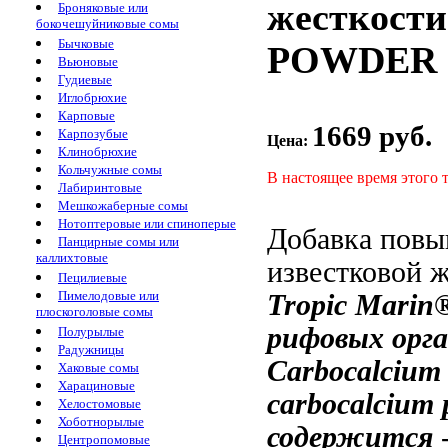
жесткост
Броняковые или
бокочешуйниковые сомы
Бычковые
POWDER 
Вьюновые
Гудиевые
Иглобрюхие
Карповые
1669 руб.
Карпозубые
Цена:
Клинобрюхие
Кольчужные сомы
В настоящее время этого 
Лабиринтовые
Мешкожаберные сомы
Нотоптеровые или спиноперые
Добавка
повы
Панцирные сомы или
каллихтовые
известковой 
Пецилиевые
Пимелодовые или
Tropic Mari
плоскоголовые сомы
рифовых орг
Полурылые
Радужницы
Carbocalcium
Хаковые сомы
Харациновые
carbocalcium
Хелостомовые
Хоботнорылые
содержится
Центропомовые