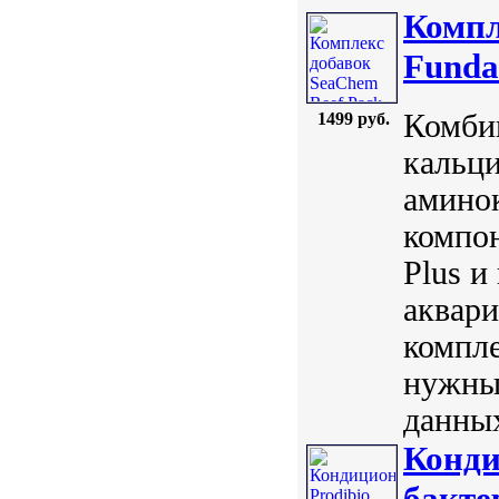
Компл
Funda
Комби
1499 руб.
кальц
амино
компон
Plus и
аквар
компле
нужны
данных
Конди
бакте