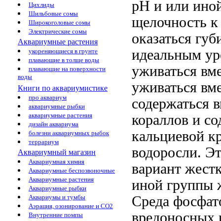
рН и
или ино
Цихлиды
Шильбовые сомы
щелочность 
Широкоголовые сомы
Электрические сомы
оказаться гу
Аквариумные растения
идеальным ур
укореняющиеся в грунте
плавающие в толще воды
уживаться вм
плавающие на поверхности
воды
уживаться вм
Книги по аквариумистике
про аквариум
содержаться в
аквариумные рыбки
аквариумные растения
кораллов и
со
дизайн аквариума
кальциевой
к
болезни аквариумных рыбок
террариум
водоросли. Э
Аквариумный магазин
Аквариумная химия
вариант
жестк
Аквариумные беспозвоночные
Аквариумные растения
иной группы
Аквариумные рыбки
Среда
фосфат
Аквариумы и тумбы
Аэрация, озонирование и CO2
вредоносных
Внутренние помпы