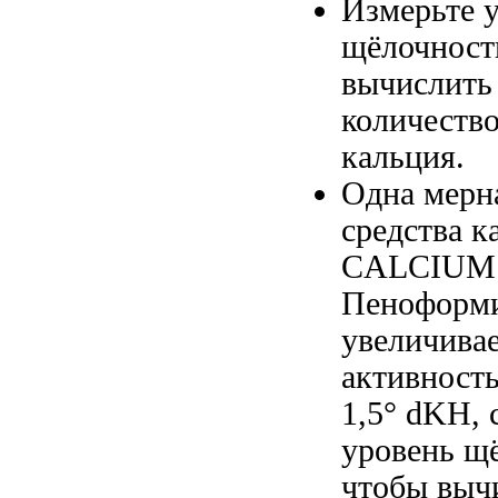
Измерьте 
щёлочност
вычислить
количеств
кальция.
Одна мерн
средства
к
CALCIUM
Пеноформ
увеличива
активност
1,5° dKH,
уровень щ
чтобы выч