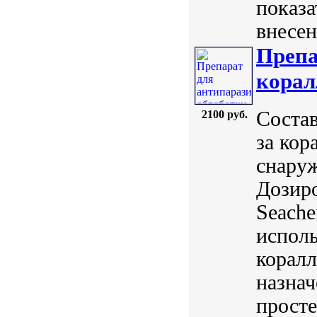
показа
внесен
Препа
корал
Состав
2100 руб.
за кор
снаруж
Дозиро
Seach
исполь
коралл
назнач
просте