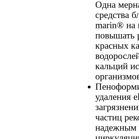
Одна мерн
средства
бл
marin®
на 
повышать
красных к
водоросле
кальций
ис
организмо
Пеноформ
удаления
e
загрязнен
частиц
рек
надежным
циркуляци