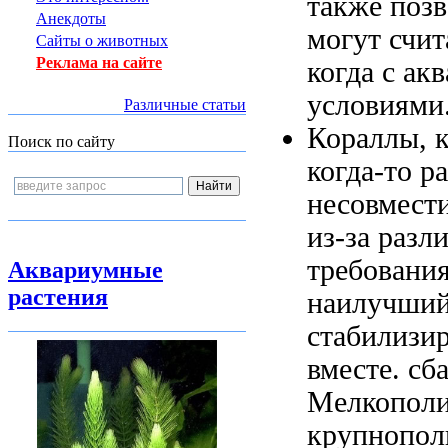
также позв
Анекдоты
могут
счит
Сайты о животных
Реклама на сайте
когда
с ак
условиями
Различные статьи
Кораллы, 
Поиск по сайту
когда-то р
несовмес
из-за разл
требовани
Аквариумные
растения
наилучший
стабилизи
вместе.
сб
Мелкопол
крупнопол