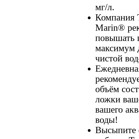
мг/л.
Компания 
Marin® ре
повышать 
максимум
чистой во
Ежедневна
рекоменду
объём
сост
ложки
ваш
вашего ак
воды!
Высыпите 