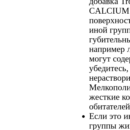
добавка
Tr
CALCIUM
поверхнос
иной груп
губительн
например
л
могут соде
убедитесь
нераствор
Мелкопол
жесткие к
обитателе
Если это
и
группы жи