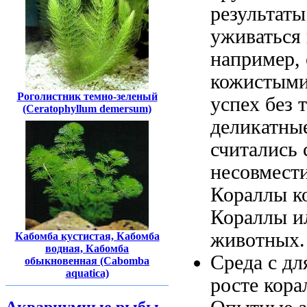
результаты
уживаться
например,
кожистыми
Роголистник темно-зеленый
успех
без 
(Ceratophyllum demersum)
деликатны
считались
несовмес
Кораллы к
Кораллы
и
животных
Кабомба кустистая, Кабомба
водная, Кабомба
Среда с
дл
обыкновенная (Cabomba
aquatica)
росте кора