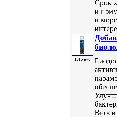
Срок 
и прим
и морс
интере
Добав
биоло
Биодос
1315 руб.
активи
параме
обесп
Улучш
бакте
Вноси