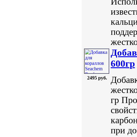
Исполь
извест
кальци
поддер
жестко
Добав
600гр
Добав
2495 руб.
жестко
гр Про
свойст
карбон
при до