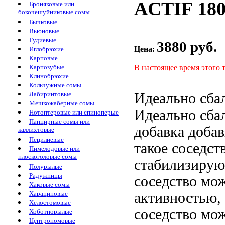
ACTIF 180
Броняковые или
бокочешуйниковые сомы
Бычковые
Вьюновые
Гудиевые
3880 руб.
Цена:
Иглобрюхие
Карповые
В настоящее время этого 
Карпозубые
Клинобрюхие
Кольчужные сомы
Идеально сба
Лабиринтовые
Мешкожаберные сомы
Идеально сба
Нотоптеровые или спиноперые
Панцирные сомы или
добавка
добав
каллихтовые
Пецилиевые
такое соседст
Пимелодовые или
плоскоголовые сомы
стабилизиру
Полурылые
Радужницы
соседство мо
Хаковые сомы
активностью,
Харациновые
Хелостомовые
соседство мож
Хоботнорылые
Центропомовые