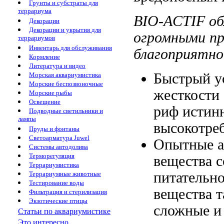
Грунты и субстраты для
террариума
BIO-ACTIF о
Декорации
Декорации и укрытия для
огромными п
террариумов
Инвентарь для обслуживания
благоприятно
Кормление
Литература и видео
Быстрый у
Морская аквариумистика
Морские беспозвоночные
жесткости 
Морские рыбы
Освещение
риф истин
Подводные светильники и
лампы
высокотре
Пруды и фонтаны
Светоарматура Juwel
Опытные а
Системы автодолива
Терморегуляция
вещества
с
Террариумистика
питательно
Террариумные животные
Тестирование воды
вещества 
Фильтрация и стерилизация
Экзотические птицы
сложные 
Статьи по аквариумистике
Это интересно...