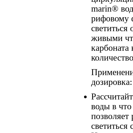
marin®
вод
рифовому
светиться
живыми
ч
карбоната
количество
Применен
дозировка:
Рассчитай
воды в
что
позволяет
светиться