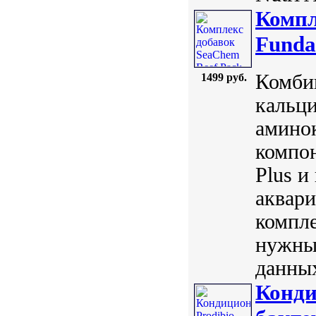
Компл
Funda
Комби
1499 руб.
кальц
амино
компон
Plus и
аквар
компле
нужны
данных
Конди