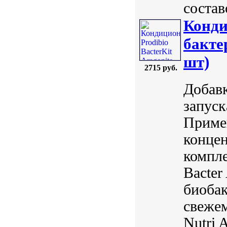
состав
Конди
бакте
шт)
2715 руб.
Добавк
запуск
Примен
конце
компл
Bacte
биобак
свеже
Nutri A