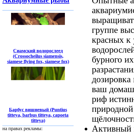
Опытные а
Аквариумные рыбы
аквариуми
выращиват
группе вы
красных
к 
водоросле
Сиамский водорослеед
(Crossocheilus siamensis,
бурного и
siamese flying fox, siamese fox)
разрастани
дозировка
ваш дома
риф истин
природной
Барбус вишневый (Puntius
titteya, barbus titteya, capoeta
щёлочност
titteya)
Активный 
на правах рекламы: