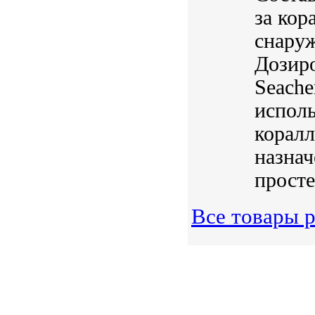
за кор
снаруж
Дозиро
Seach
исполь
коралл
назнач
просте
Все товары 