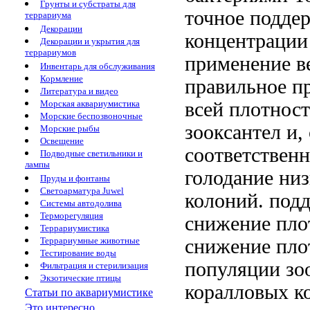
Грунты и субстраты для
точное подде
террариума
Декорации
концентрации
Декорации и укрытия для
террариумов
применение
в
Инвентарь для обслуживания
Кормление
правильное
пр
Литература и видео
всей
плотност
Морская аквариумистика
Морские беспозвоночные
зооксантел и,
Морские рыбы
Освещение
соответствен
Подводные светильники и
лампы
голодание
низ
Пруды и фонтаны
Светоарматура Juwel
колоний.
подд
Системы автодолива
Терморегуляция
снижение пло
Террариумистика
снижение пло
Террариумные животные
Тестирование воды
популяции зо
Фильтрация и стерилизация
Экзотические птицы
коралловых к
Статьи по аквариумистике
Это интересно...