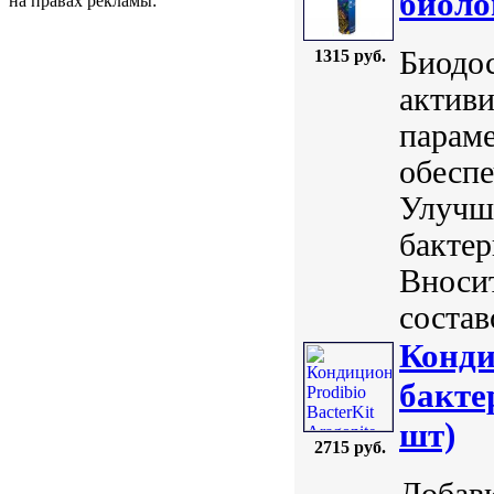
биоло
на правах рекламы:
Биодос
1315 руб.
активи
параме
обесп
Улучш
бакте
Вноси
состав
Конди
бакте
шт)
2715 руб.
Добавк