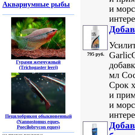
Аквариумные рыбы
и морс
интере
Добав
Усилит
Garlic
795 руб.
Гурами жемчужный
добавк
(Trichogaster leeri)
мл Сос
Срок 
и прим
и морс
интере
Пецилобрикон обыкновенный
(Nannostomus eques,
Добав
Poecilobrycon eques)