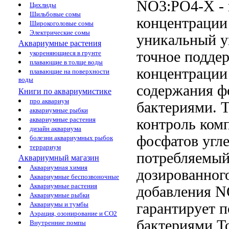
NO3:PO4-X -
Цихлиды
Шильбовые сомы
концентрации
Широкоголовые сомы
Электрические сомы
уникальный у
Аквариумные растения
точное подде
укореняющиеся в грунте
плавающие в толще воды
концентрации
плавающие на поверхности
воды
содержания ф
Книги по аквариумистике
про аквариум
бактериями.
Т
аквариумные рыбки
аквариумные растения
контроль
комп
дизайн аквариума
фосфатов
угл
болезни аквариумных рыбок
террариум
потребляемый
Аквариумный магазин
Аквариумная химия
дозированног
Аквариумные беспозвоночные
Аквариумные растения
добавления 
Аквариумные рыбки
гарантирует 
Аквариумы и тумбы
Аэрация, озонирование и CO2
бактериями Т
Внутренние помпы