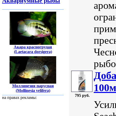
Аквариумные рыбы
аром
огра
прим
прес
Акара красногрудая
Чесн
(Laetacara dorsigera)
рыбок
Доба
100
Моллинезия парусная
(Mollinesia velifera)
795 руб.
на правах рекламы:
Усил