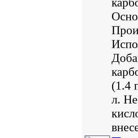
карб
Осно
Прои
Испо
Доба
карб
(1.4 
л. Н
кисл
внес