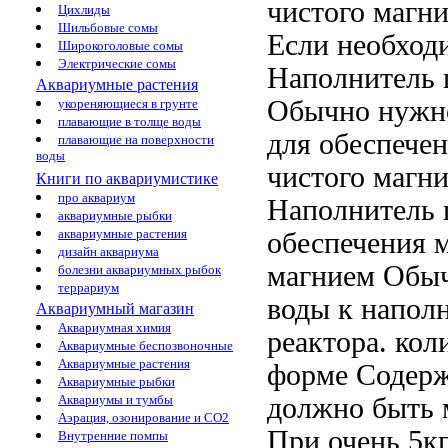
чистого магн
Цихлиды
Шильбовые сомы
Если необход
Широкоголовые сомы
Электрические сомы
Наполнитель 
Аквариумные растения
Обычно нужно
укореняющиеся в грунте
плавающие в толще воды
для обеспече
плавающие на поверхности
воды
чистого магн
Книги по аквариумистике
про аквариум
Наполнитель 
аквариумные рыбки
аквариумные растения
обеспечения 
дизайн аквариума
магнием Обы
болезни аквариумных рыбок
террариум
воды
к напол
Аквариумный магазин
Аквариумная химия
реактора.
кол
Аквариумные беспозвоночные
Аквариумные растения
форме Содерж
Аквариумные рыбки
должно быть
Аквариумы и тумбы
Аэрация, озонирование и CO2
При очень
5к
Внутренние помпы