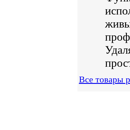
испо
живы
проф
Удал
прос
Все товары 