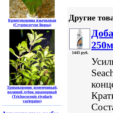
Другие тов
Криптокорина язычковая
(Cryptocoryne lingua)
Доба
250
1445 руб.
Усил
Seac
конц
Трихокоронис изменчивый,
водяной дубок мраморный
Крат
(Trichocoronis rivularis
variegatus)
Сост