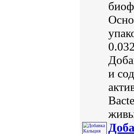
биоф
Осно
упако
0.03
Доба
и со
акти
Bact
живы
Доба