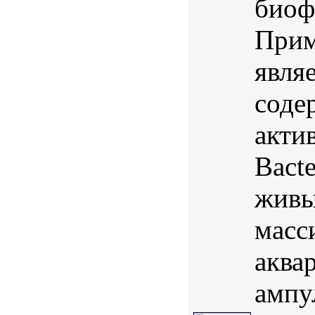
биоф
Прим
явля
соде
акти
Bact
живы
масс
аква
ампул