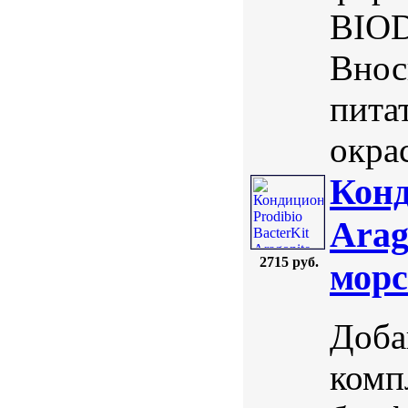
BIOD
Внос
пита
окрас
Конд
Arag
2715 руб.
морс
Доба
комп