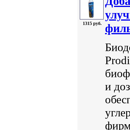
Доба
улуч
1315 руб.
филь
Биод
Prod
биоф
и до
обес
угле
фирм