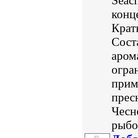
Seac
конц
Крат
Сост
аром
огра
прим
прес
Чесн
рыбок