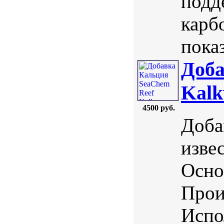
подд
карб
показ
Доба
Kalk
4500 руб.
Доба
извес
Осно
Прои
Испо