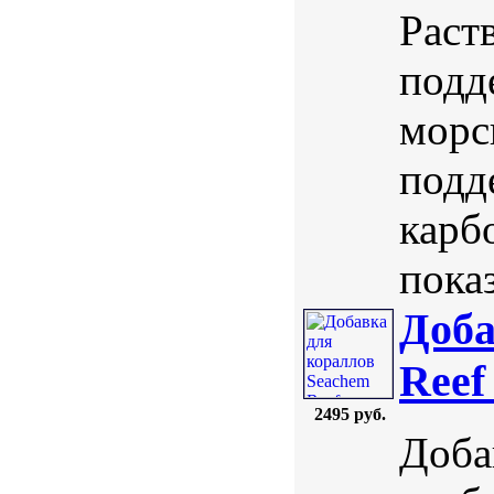
Раст
подд
морс
подд
карб
показ
Доба
Reef
2495 руб.
Доба