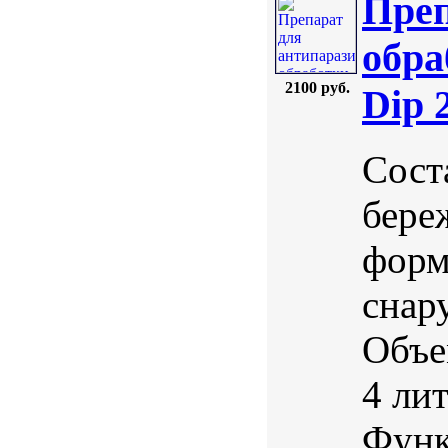
Преп
обра
2100 руб.
Dip 
Сост
бере
форм
снар
Объе
4 ли
Функ