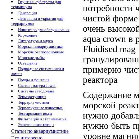
Грунты и субстраты для
потребности
террариума
Декорации
чистой форме
Декорации и укрытия для
террариумов
очень высоко
Инвентарь для обслуживания
Кормление
aqua crown
в 
Литература и видео
Fluidised
mag 
Морская аквариумистика
Морские беспозвоночные
гранулирован
Морские рыбы
Освещение
примерно
чис
Подводные светильники и
лампы
реактора
Пруды и фонтаны
Светоарматура Juwel
Системы автодолива
Содержание 
Терморегуляция
Террариумистика
морской
реак
Террариумные животные
нужно добавл
Тестирование воды
Фильтрация и стерилизация
нужно
быть п
Экзотические птицы
Статьи по аквариумистике
уровне
магни
Это интересно...