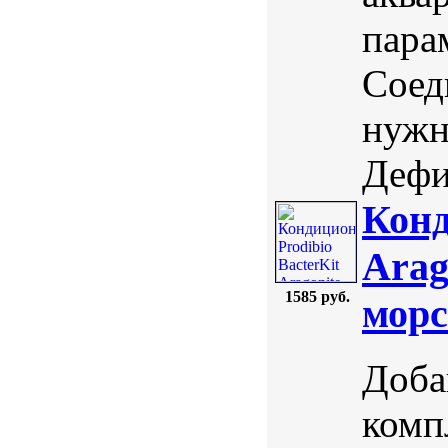
пара
Соед
нужн
Дефи
Конд
Arag
1585 руб.
морс
Доба
комп