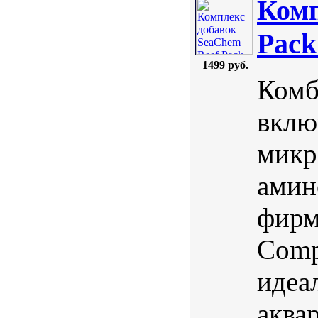
Комп
Pack
1499 руб.
Комб
вклю
микр
амин
фирм
Compl
идеа
аква