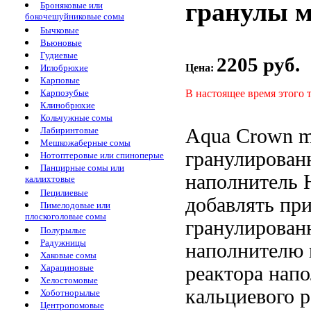
гранулы м
Броняковые или
бокочешуйниковые сомы
Бычковые
Вьюновые
Гудиевые
2205 руб.
Цена:
Иглобрюхие
Карповые
В настоящее время этого 
Карпозубые
Клинобрюхие
Кольчужные сомы
Aqua Crown
m
Лабиринтовые
Мешкожаберные сомы
гранулирован
Нотоптеровые или спиноперые
Панцирные сомы или
наполнитель
каллихтовые
Пецилиевые
добавлять пр
Пимелодовые или
плоскоголовые сомы
гранулирован
Полурылые
Радужницы
наполнителю 
Хаковые сомы
реактора
напо
Харациновые
Хелостомовые
кальциевого р
Хоботнорылые
Центропомовые