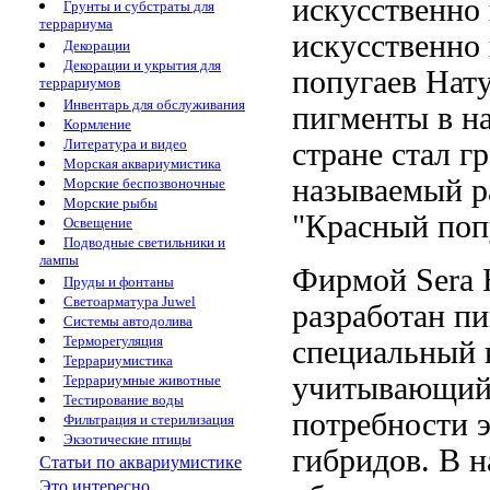
искусственно
Грунты и субстраты для
террариума
искусственно
Декорации
Декорации и укрытия для
попугаев Нат
террариумов
Инвентарь для обслуживания
пигменты
в н
Кормление
Литература и видео
стране стал
г
Морская аквариумистика
называемый
p
Морские беспозвоночные
Морские рыбы
"Красный поп
Освещение
Подводные светильники и
лампы
Фирмой Sera
Пруды и фонтаны
Светоарматура Juwel
разработан
пи
Системы автодолива
Терморегуляция
специальный 
Террариумистика
учитывающий
Террариумные животные
Тестирование воды
потребности 
Фильтрация и стерилизация
Экзотические птицы
гибридов. В
н
Статьи по аквариумистике
Это интересно...