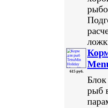
рыбо
Подг
расч
ложк
Корм
Menu
615 руб.
Блок
рыб 
пара