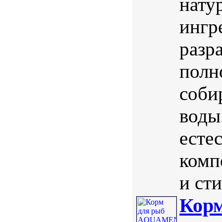
нату
ингр
разр
полн
соби
воды
есте
комп
и ст
Кор