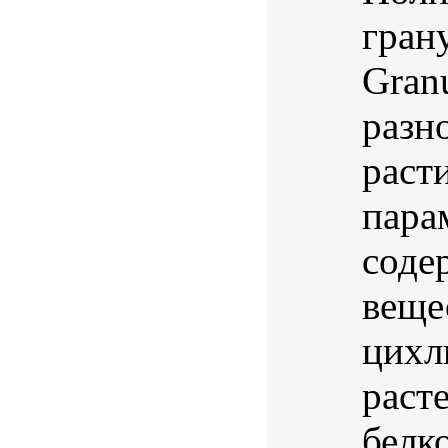
гран
Gran
разн
раст
пара
соде
веще
цихл
раст
белк