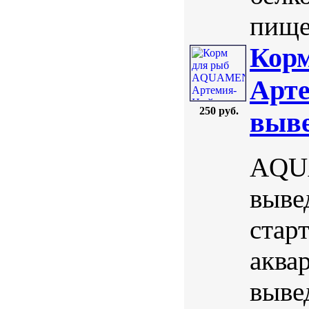
пищев
Кор
Арте
250 руб.
выве
AQUA
выве
стар
аква
выве