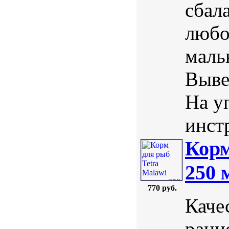
сбал
любо
маль
Выве
На у
инст
Корм
250 
770 руб.
Каче
раци