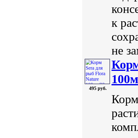
конс
к ра
сохр
не за
Корм
100м
495 руб.
Корм
раст
комп