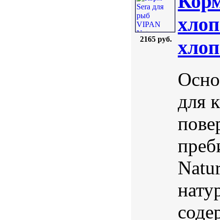
Корм
xлоп
2165 руб.
xлоп
Осно
для 
пове
преб
Natu
нату
соде