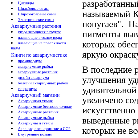
разработанны
Цихлиды
Шильбовые сомы
называемый 
Широкоголовые сомы
Электрические сомы
попугаев".
На
Аквариумные растения
пигменты
выв
укореняющиеся в грунте
плавающие в толще воды
которых
обес
плавающие на поверхности
воды
яркую окраск
Книги по аквариумистике
про аквариум
аквариумные рыбки
В последние
аквариумные растения
улучшения уд
дизайн аквариума
болезни аквариумных рыбок
удивительной
террариум
Аквариумный магазин
увеличено со
Аквариумная химия
Аквариумные беспозвоночные
искусственно
Аквариумные растения
Аквариумные рыбки
выведенные 
Аквариумы и тумбы
которых не
вс
Аэрация, озонирование и CO2
Внутренние помпы