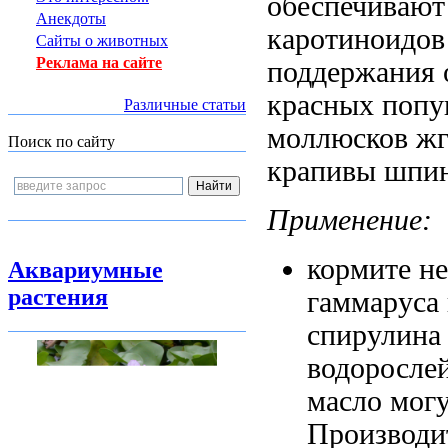
обеспечивают
Анекдоты
каротиноидо
Сайты о животных
Реклама на сайте
поддержания
красных попу
Различные статьи
моллюсков жг
Поиск по сайту
крапивы шпин
Применение:
кормите н
Аквариумные
растения
гаммаруса
спирулина
водоросле
масло
могу
Производи