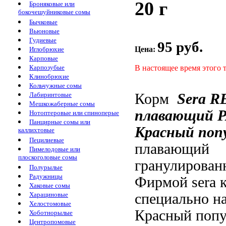
20 г
Броняковые или
бокочешуйниковые сомы
Бычковые
Вьюновые
Гудиевые
95 руб.
Цена:
Иглобрюхие
Карповые
В настоящее время этого 
Карпозубые
Клинобрюхие
Кольчужные сомы
Корм
Sera 
Лабиринтовые
Мешкожаберные сомы
плавающий
P
Нотоптеровые или спиноперые
Панцирные сомы или
Красный поп
каллихтовые
Пецилиевые
плавающий
Пимелодовые или
плоскоголовые сомы
гранулирова
Полурылые
Радужницы
Фирмой sera
к
Хаковые сомы
специально
н
Харациновые
Хелостомовые
Красный попу
Хоботнорылые
Центропомовые