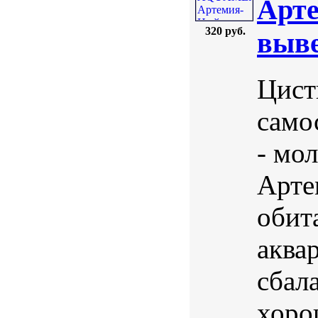
Арте
320 руб.
выве
Цист
само
- мол
Арте
обит
аква
сбал
хоро