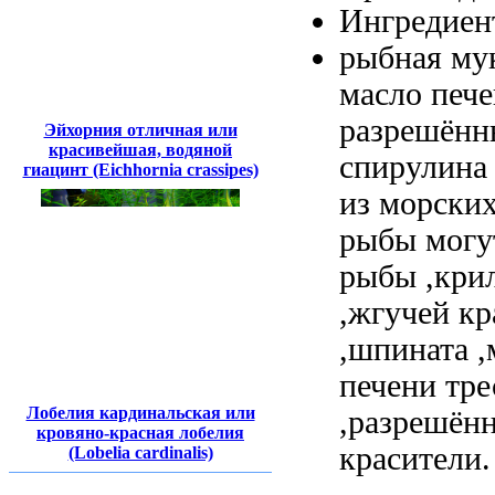
Ингредиен
рыбная му
масло пече
разрешённ
Эйхорния отличная или
красивейшая, водяной
спирулина
гиацинт (Eichhornia crassipes)
из морски
рыбы могу
рыбы
,кри
,жгучей к
,шпината 
печени тр
Лобелия кардинальская или
,разрешён
кровяно-красная лобелия
красители
(Lobelia cardinalis)