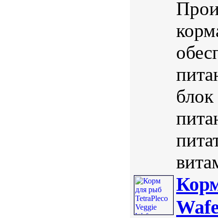
Прои
корм
обес
пита
блок
пита
пита
вита
Корм
Wafe