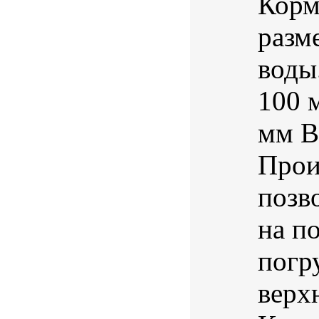
Корм
разм
воды
100 
мм В
Прои
позв
на п
погр
верх