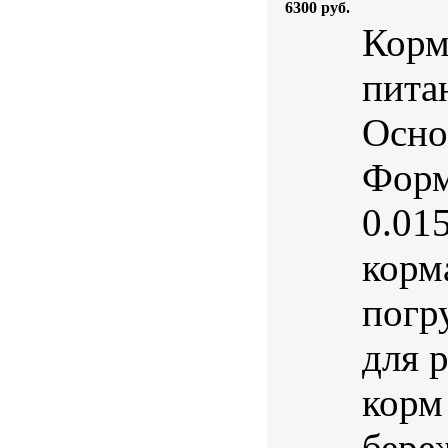
6300 руб.
Корм
пита
Осно
Форм
0.01
корм
погр
для 
корм
бере