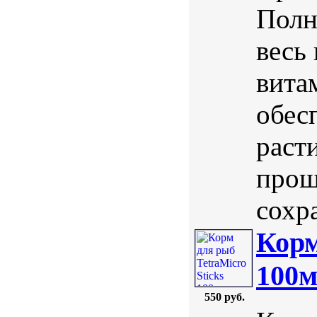
Полн
весь
вита
обес
раст
прош
сохра
Корм
100м
550 руб.