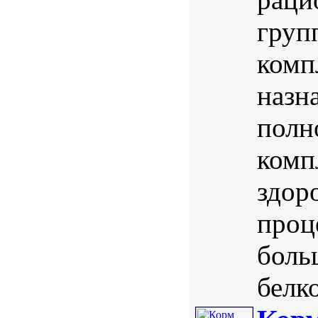
груп
комп
назн
полн
комп
здор
проц
боль
белк