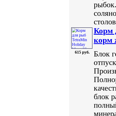
рыбок.
соляно
столов
Корм 
корм 
Блок г
615 руб.
отпуск
Произв
Полно
качест
блок р
полный
минера