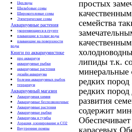
простых
заме
Цихлиды
Шильбовые сомы
качественным
Широкоголовые сомы
Электрические сомы
семейства
так
Аквариумные растения
замечательны
укореняющиеся в грунте
плавающие в толще воды
качественным
плавающие на поверхности
воды
холодноводн
Книги по аквариумистике
про аквариум
липиды
т.к. 
аквариумные рыбки
аквариумные растения
минеральные 
дизайн аквариума
редких пород
болезни аквариумных рыбок
террариум
редких пород
Аквариумный магазин
Аквариумная химия
развития
семе
Аквариумные беспозвоночные
Аквариумные растения
содержит мин
Аквариумные рыбки
Обеспечивает
Аквариумы и тумбы
Аэрация, озонирование и CO2
карасевых Об
Внутренние помпы