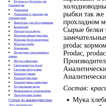
Грунты и субстраты для
холодноводн
террариума
Декорации
рыбки
так же
Декорации и укрытия для
террариумов
прохладном м
Инвентарь для обслуживания
Кормление
Сырые белки
Литература и видео
замечательны
Морская аквариумистика
Морские беспозвоночные
prodac
кормом
Морские рыбы
Освещение
Prodac,
proda
Подводные светильники и
лампы
Производител
Пруды и фонтаны
Светоарматура Juwel
Аналитически
Системы автодолива
Терморегуляция
Аналитически
Террариумистика
Террариумные животные
Состав:
крас
Тестирование воды
Фильтрация и стерилизация
Экзотические птицы
Мука хлеб
Статьи по аквариумистике
Это интересно...