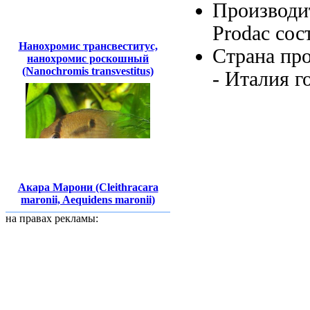
Производи
Prodac
сос
Нанохромис трансвеститус,
Страна пр
нанохромис роскошный
(Nanochromis transvestitus)
- Италия
г
Акара Марони (Cleithracara
maronii, Aequidens maronii)
на правах рекламы: