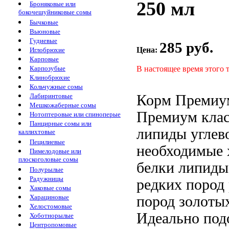
250 мл
Броняковые или
бокочешуйниковые сомы
Бычковые
Вьюновые
Гудиевые
285 руб.
Цена:
Иглобрюхие
Карповые
В настоящее время этого 
Карпозубые
Клинобрюхие
Кольчужные сомы
Корм Преми
Лабиринтовые
Мешкожаберные сомы
Премиум клас
Нотоптеровые или спиноперые
Панцирные сомы или
липиды углев
каллихтовые
Пецилиевые
необходимые
Пимелодовые или
плоскоголовые сомы
белки липиды
Полурылые
Радужницы
редких пород
Хаковые сомы
пород
золоты
Харациновые
Хелостомовые
Идеально под
Хоботнорылые
Центропомовые