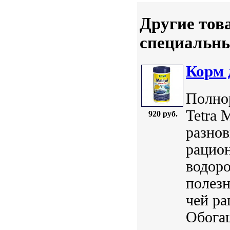
Другие тов
специальн
Корм 
Полно
Tetra 
920 руб.
разнов
рацион
водор
полез
чей ра
Обога