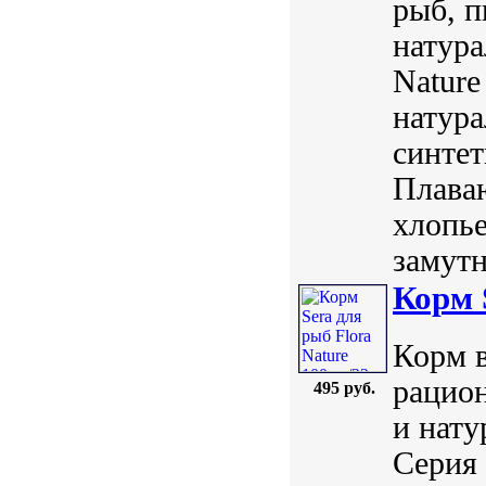
рыб, п
натура
Nature
натура
синтет
Плава
хлопье
замутня
Корм 
Корм в
рацио
495 руб.
и нату
Серия 