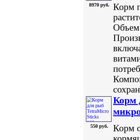
Корм 
8970 руб.
расти
Объем:
Произв
включа
витами
потреб
Компо
сохран.
Корм 
микро
Корм 
550 руб.
кормя