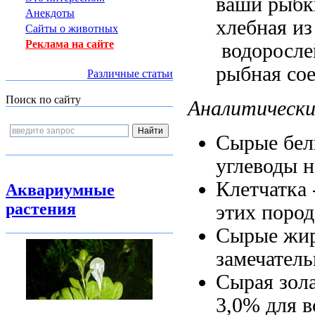
ваши рыбк
Анекдоты
хлебная
из
Сайты о животных
Реклама на сайте
водоросле
рыбная со
Различные статьи
Поиск по сайту
Аналитически
Сырые бе
углеводы 
Клетчатка 
Аквариумные
растения
этих пород
Сырые жи
замечател
Сырая зол
3,0%
для 