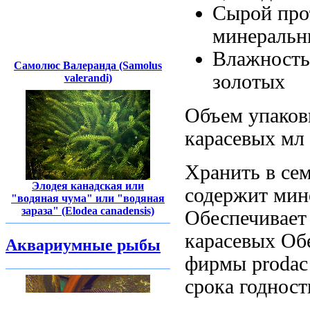
Сырой пр
минеральн
Влажность
Самолюс Валеранда (Samolus
золотых
valerandi)
Объем упако
карасевых
мл
Хранить в
се
Элодея канадская или
содержит мин
"водяная чума" или "водяная
зараза" (Elodea canadensis)
Обеспечивает
карасевых Об
Аквариумные рыбы
фирмы prodac
срока годнос