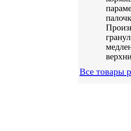
параме
палочк
Произв
гранул
медлен
верхни
Все товары р