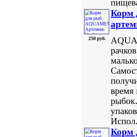
пищева
Корм
артем
AQUAM
250 руб.
рачков
мальк
Самост
получ
время 
рыбок.
упаков
Испол.
Корм 