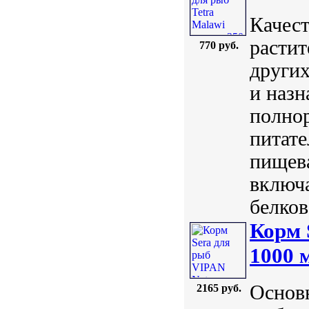
Качест
расти
770 руб.
других
и назн
полнор
питате
пищева
включ
белков
Корм 
1000 
Основн
2165 руб.