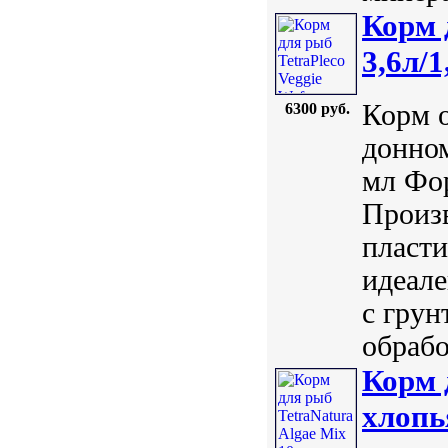
Корм 
3,6л/1
Корм 
6300 руб.
донном
мл Фор
Произв
пласти
идеале
с гру
обрабо
Корм 
хлопь