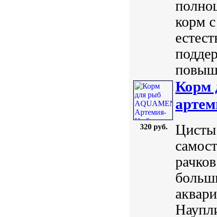
полно
корм с
естес
подде
повыше
Корм
артем
Цисты
320 руб.
самост
рачков
больши
аквар
Наупл