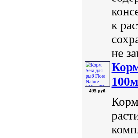
конс
к ра
сохр
не за
Корм
100м
495 руб.
Корм
раст
комп