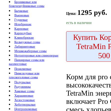
Броняковые или
бокочешуйниковые сомы
1295 руб.
Бычковые
Цена:
Вьюновые
Гудиевые
есть в наличии
Иглобрюхие
Карповые
Карпозубые
Купить
Кор
Клинобрюхие
Кольчужные сомы
TetraMin P
Лабиринтовые
Мешкожаберные сомы
500
Нотоптеровые или спиноперые
Панцирные сомы или
каллихтовые
Пецилиевые
Пимелодовые или
Корм для
pro 
плоскоголовые сомы
Полурылые
высококачест
Радужницы
TetraMin
энер
Хаковые сомы
Харациновые
включает
Pro 
Хелостомовые
Хоботнорылые
смесь хлопье
Центропомовые