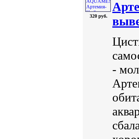
Арте
320 руб.
выве
Цист
само
- мол
Арте
обит
аква
сбал