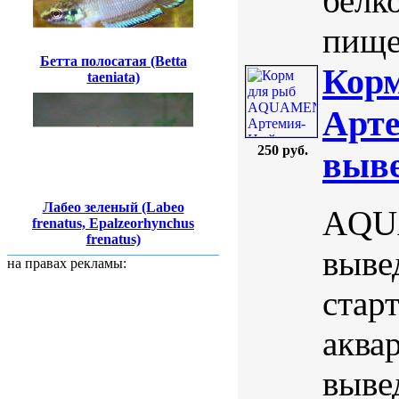
белк
пищев
Бетта полосатая (Betta
Кор
taeniata)
Арте
250 руб.
выве
Лабео зеленый (Labeo
AQUA
frenatus, Epalzeorhynchus
frenatus)
выве
на правах рекламы:
стар
аква
выве