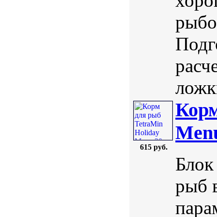
хоро
рыбо
Подг
расч
ложк
Корм
Menu
615 руб.
Блок
рыб 
пара