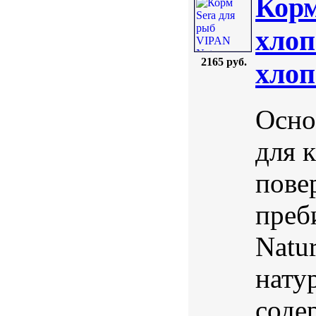
Корм
xлоп
2165 руб.
xлоп
Осно
для 
пове
преб
Natu
нату
соде