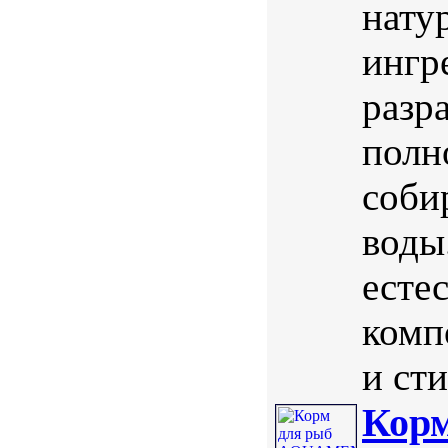
нату
ингр
разр
полн
соби
воды
есте
комп
и ст
Кор