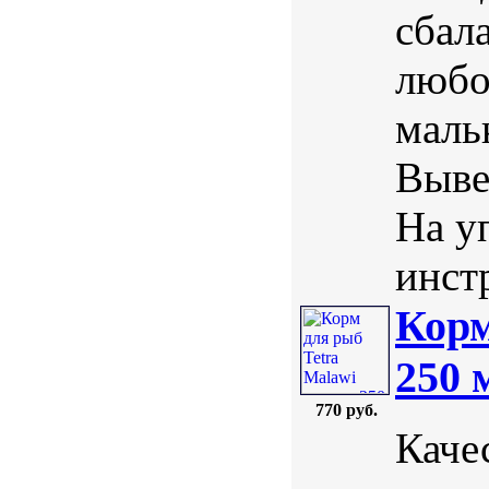
сбал
любо
маль
Выве
На у
инст
Корм
250 
770 руб.
Каче