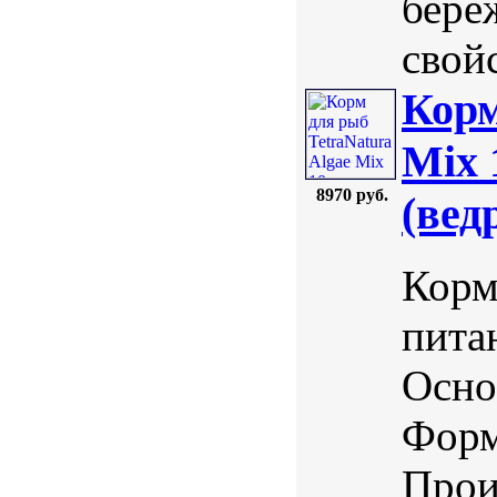
бере
свойс
Корм
Mix 
8970 руб.
(вед
Корм
пита
Осно
Форм
Прои