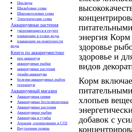
Цихлиды
высококачест
Шильбовые сомы
Широкоголовые сомы
концентриро
Электрические сомы
Аквариумные растения
питательными
укореняющиеся в грунте
энергия Корм
плавающие в толще воды
плавающие на поверхности
здоровье
рыбо
воды
Книги по аквариумистике
здоровье и
дл
про аквариум
аквариумные рыбки
видов декора
аквариумные растения
дизайн аквариума
Корм включа
болезни аквариумных рыбок
террариум
питательными
Аквариумный магазин
Аквариумная химия
хлопьев
веще
Аквариумные беспозвоночные
Аквариумные растения
энергетическ
Аквариумные рыбки
добавок с
уси
Аквариумы и тумбы
Аэрация, озонирование и CO2
концентриро
Внутренние помпы