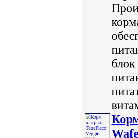
Прои
корм
обес
пита
блок
пита
пита
вита
Корм
Wafe