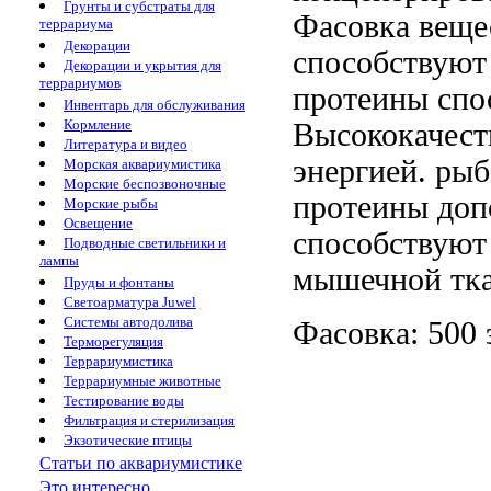
Грунты и субстраты для
Фасовка
веще
террариума
Декорации
способствуют
Декорации и укрытия для
террариумов
протеины спо
Инвентарь для обслуживания
Кормление
Высококачест
Литература и видео
энергией.
рыб
Морская аквариумистика
Морские беспозвоночные
протеины
доп
Морские рыбы
Освещение
способствую
Подводные светильники и
лампы
мышечной тк
Пруды и фонтаны
Светоарматура Juwel
Системы автодолива
Фасовка: 500
Терморегуляция
Террариумистика
Террариумные животные
Тестирование воды
Фильтрация и стерилизация
Экзотические птицы
Статьи по аквариумистике
Это интересно...