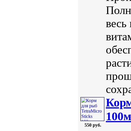
Полн
весь
вита
обес
раст
прош
сохра
Корм
100м
550 руб.