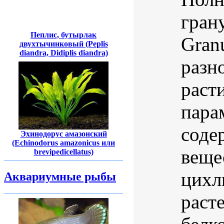
гран
Пеплис, бутырлак
Gran
двухтычинковый (Peplis
diandra, Didiplis diandra)
разн
раст
пара
соде
Эхинодорус амазонский
(Echinodorus amazonicus или
веще
brevipedicellatus)
цихл
Аквариумные рыбы
раст