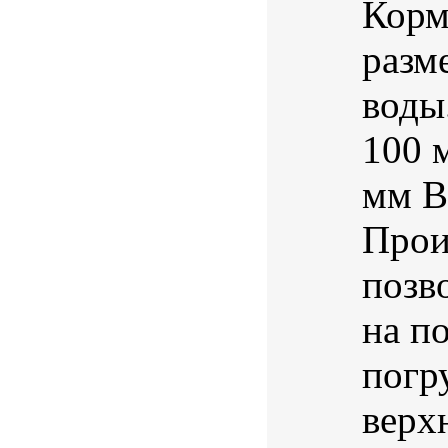
Корм
разм
воды
100 
мм В
Прои
позв
на п
погр
верх