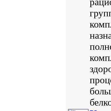
раци
груп
комп
назн
полн
комп
здор
проц
боль
белк