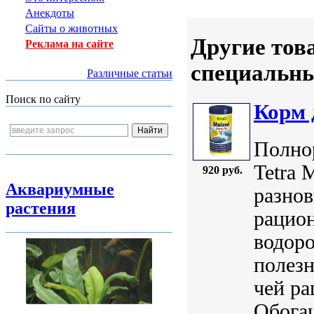
Анекдоты
Сайты о животных
Другие тов
Реклама на сайте
специальн
Различные статьи
Поиск по сайту
Корм 
Полно
Tetra 
920 руб.
Аквариумные
разнов
растения
рацион
водор
полез
чей ра
Обога