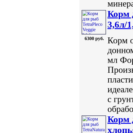
минера
Корм 
3,6л/1
Корм 
6300 руб.
донном
мл Фор
Произв
пласти
идеале
с гру
обрабо
Корм 
хлопь