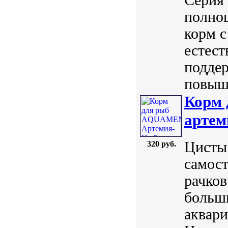
полно
корм с
естес
подде
повыше
Корм
артем
Цисты
320 руб.
самост
рачков
больши
аквар