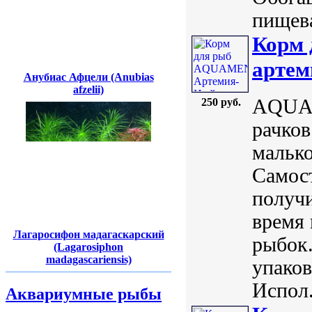
пищева
Корм
артем
Анубиас Афцели (Anubias
afzelii)
AQUAM
250 руб.
рачков
мальк
Самост
получ
время 
Лагаросифон мадагаскарский
рыбок.
(Lagarosiphon
madagascariensis)
упаков
Испол.
Аквариумные рыбы