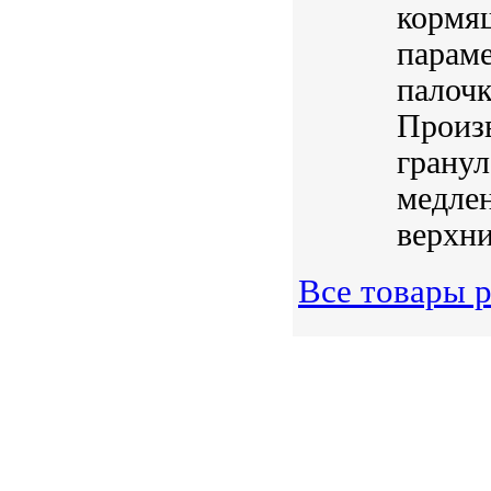
кормя
параме
палочк
Произв
гранул
медлен
верхни
Все товары р