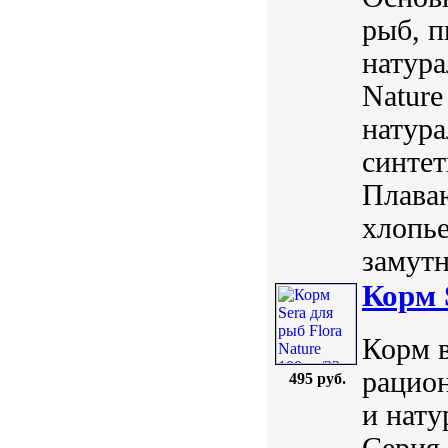
рыб, п
натура
Nature
натура
синтет
Плава
хлопье
замутня
Корм 
Корм в
рацио
495 руб.
и нату
Серия 