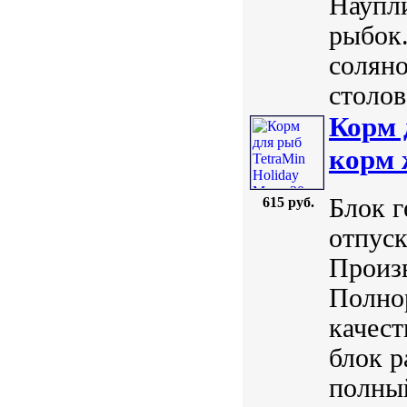
Наупл
рыбок.
соляно
столов
Корм 
корм 
Блок г
615 руб.
отпуск
Произв
Полно
качест
блок р
полный