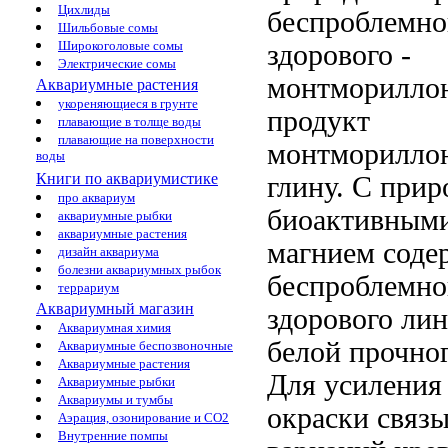
Цихлиды
беспроблемно
Шильбовые сомы
Широкоголовые сомы
здорового
-
Электрические сомы
монтморилло
Аквариумные растения
укореняющиеся в грунте
продукт
плавающие в толще воды
плавающие на поверхности
монтморилло
воды
Книги по аквариумистике
глину. С
прир
про аквариум
биоактивным
аквариумные рыбки
аквариумные растения
магнием
соде
дизайн аквариума
болезни аквариумных рыбок
беспроблемн
террариум
Аквариумный магазин
здорового
лин
Аквариумная химия
белой
прочног
Аквариумные беспозвоночные
Аквариумные растения
Для усилени
Аквариумные рыбки
Аквариумы и тумбы
окраски
связы
Аэрация, озонирование и CO2
Внутренние помпы