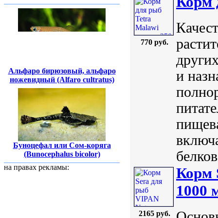
Корм 
Качест
расти
770 руб.
других
Альфаро бирюзовый, альфаро
и назн
ножевидный (Alfaro cultratus)
полнор
питате
пищева
включ
Буноцефал или Сом-коряга
белков
(Bunocephalus bicolor)
на правах рекламы:
Корм 
1000 
Основн
2165 руб.