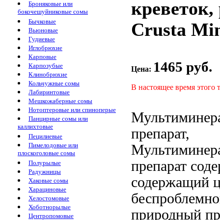
креветок,
Броняковые или
бокочешуйниковые сомы
Бычковые
Crusta Min
Вьюновые
Гудиевые
Иглобрюхие
Карповые
1465 руб.
Карпозубые
Цена:
Клинобрюхие
Кольчужные сомы
В настоящее время этого 
Лабиринтовые
Мешкожаберные сомы
Нотоптеровые или спиноперые
Мультиминер
Панцирные сомы или
каллихтовые
препарат,
Пецилиевые
Пимелодовые или
Мультиминер
плоскоголовые сомы
препарат сод
Полурылые
Радужницы
содержащий 
Хаковые сомы
Харациновые
беспроблемно
Хелостомовые
Хоботнорылые
природный пр
Центропомовые