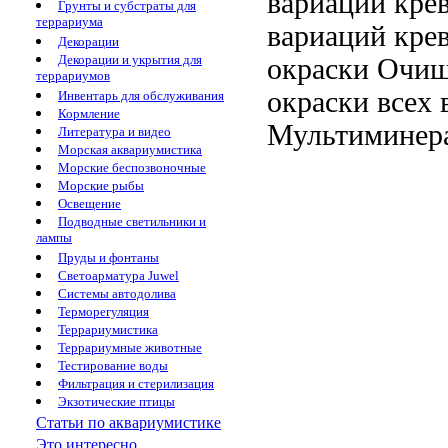
вариаций крев
Грунты и субстраты для
террариума
вариаций кре
Декорации
Декорации и укрытия для
окраски
Очищ
террариумов
окраски всех 
Инвентарь для обслуживания
Кормление
Мультиминера
Литература и видео
Морская аквариумистика
Морские беспозвоночные
Морские рыбы
Освещение
Подводные светильники и
лампы
Пруды и фонтаны
Светоарматура Juwel
Системы автодолива
Терморегуляция
Террариумистика
Террариумные животные
Тестирование воды
Фильтрация и стерилизация
Экзотические птицы
Статьи по аквариумистике
Это интересно...