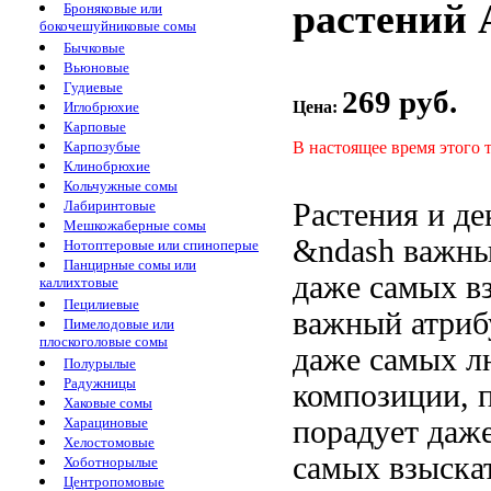
растений A
Броняковые или
бокочешуйниковые сомы
Бычковые
Вьюновые
Гудиевые
269 руб.
Цена:
Иглобрюхие
Карповые
В настоящее время этого 
Карпозубые
Клинобрюхие
Кольчужные сомы
Растения и
де
Лабиринтовые
Мешкожаберные сомы
&ndash важн
Нотоптеровые или спиноперые
Панцирные сомы или
даже самых в
каллихтовые
Пецилиевые
важный атри
Пимелодовые или
плоскоголовые сомы
даже самых
л
Полурылые
Радужницы
композиции,
Хаковые сомы
порадует даж
Харациновые
Хелостомовые
самых взыска
Хоботнорылые
Центропомовые