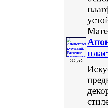
плат
усто
Мате
Апон
плас
575 руб.
Иску
пред
деко
стил