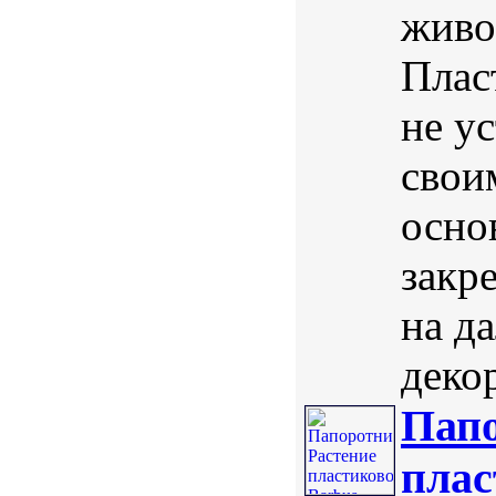
живо
Плас
не у
свои
осно
закре
на д
деко
Папо
плас