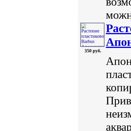
возм
можн
Раст
Апон
350 руб.
Апон
плас
копи
Прив
неиз
аква