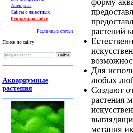
форму
акв
Анекдоты
предостав
Сайты о животных
Реклама на сайте
предостав
растений 
Различные статьи
Естествен
Поиск по сайту
искусстве
возможнос
Для испол
любых
люб
Аквариумные
растения
Создают о
растения
м
искусстве
выглядящи
метания и