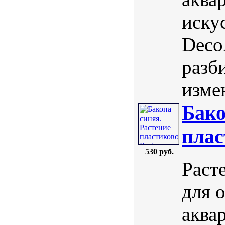
иску
DecoA
разб
изме
Бако
плас
530 руб.
Раст
для 
аква