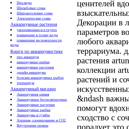
ценителей
вдо
Цихлиды
Шильбовые сомы
взыскательны
Широкоголовые сомы
Электрические сомы
Декорации
в 
Аквариумные растения
параметров в
укореняющиеся в грунте
плавающие в толще воды
любого аква
плавающие на поверхности
воды
террариума.
д
Книги по аквариумистике
про аквариум
растения artu
аквариумные рыбки
аквариумные растения
коллекции art
дизайн аквариума
растений
и со
болезни аквариумных рыбок
террариум
искусственн
Аквариумный магазин
Аквариумная химия
&ndash важны
Аквариумные беспозвоночные
Аквариумные растения
помогут вдох
Аквариумные рыбки
сходство с
со
Аквариумы и тумбы
Аэрация, озонирование и CO2
порадует
это 
Внутренние помпы