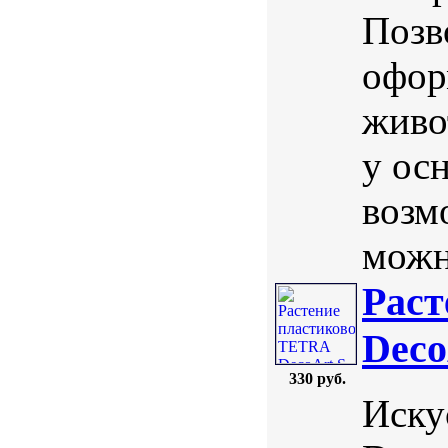
Позв
офор
живо
у осн
возм
можн
Раст
Deco
330 руб.
Иску