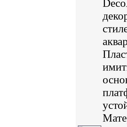
Deco
деко
стил
аква
Плас
имит
осно
плат
усто
Мате