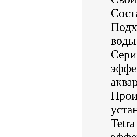
Соста
Подх
воды
Сери
эффе
аква
Прои
уста
Tetr
эффек