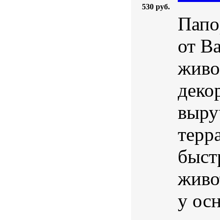
530 руб.
Папо
от B
живо
деко
выру
терр
быст
живо
у осн