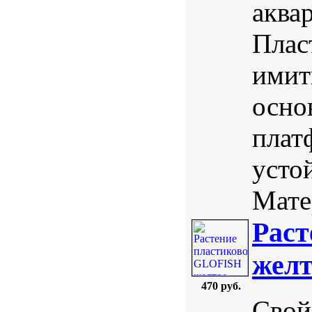
аква
Плас
имит
осно
плат
усто
Мате
Раст
желт
470 руб.
Свой