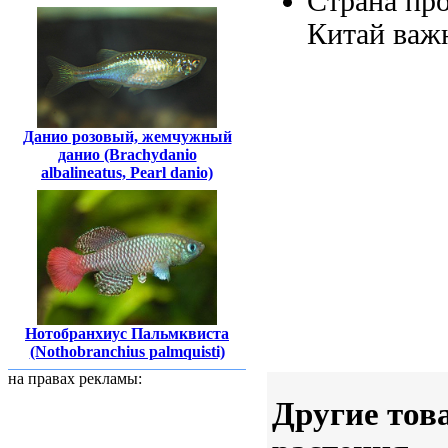
Страна пр
Китай
важ
Данио розовый, жемчужный
данио (Brachydanio
albalineatus, Pearl danio)
Нотобранхиус Пальмквиста
(Nothobranchius palmquisti)
на правах рекламы:
Другие тов