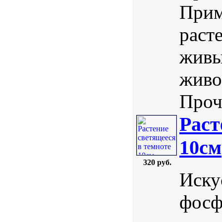
Прим
раст
живы
живо
Проч
Раст
10см
320 руб.
Иску
фосф