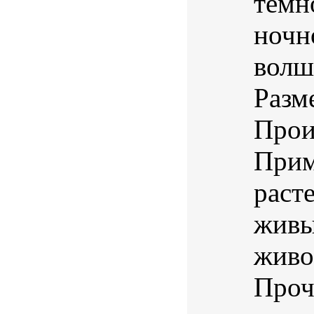
темн
ночн
волш
Разм
Прои
Прим
раст
живы
живо
Проч