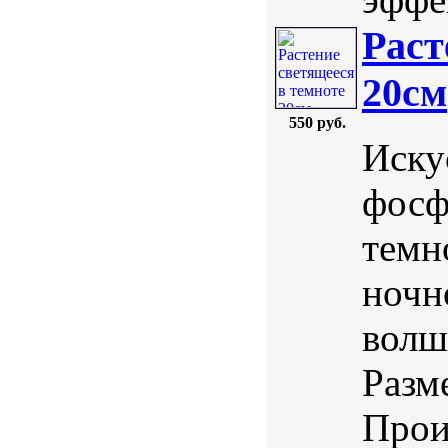
Раст
20см
550 руб.
Иску
фосф
темн
ночн
волш
Разм
Прои