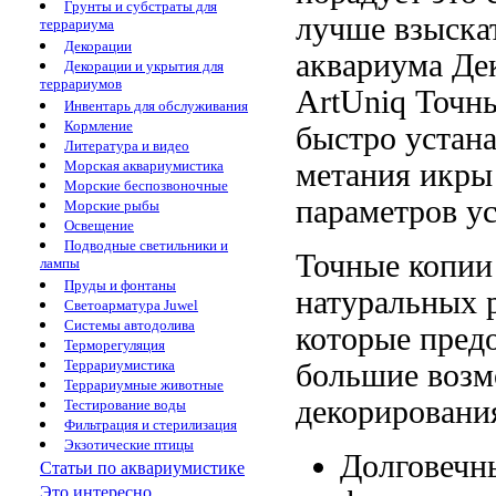
Грунты и субстраты для
лучше
взыска
террариума
Декорации
аквариума
Де
Декорации и укрытия для
террариумов
ArtUniq
Точны
Инвентарь для обслуживания
Кормление
быстро устан
Литература и видео
метания икры
Морская аквариумистика
Морские беспозвоночные
параметров
у
Морские рыбы
Освещение
Подводные светильники и
Точные копи
лампы
Пруды и фонтаны
натуральных 
Светоарматура Juwel
Системы автодолива
которые пред
Терморегуляция
Террариумистика
большие воз
Террариумные животные
декорировани
Тестирование воды
Фильтрация и стерилизация
Экзотические птицы
Долговечн
Статьи по аквариумистике
Это интересно...