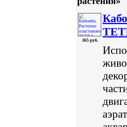
растения»
Кабо
TETR
365 руб.
Испо
живо
деко
част
двига
аэра
аква