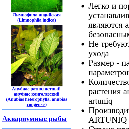
Легко и
по
устанавли
Лимнофила индийская
(Limnophila indica)
являются 
безопасны
Не требую
ухода
Размер -
п
параметро
Количеств
Анубиас разнолистный,
растения a
анубиас конголезский
artuniq
(Anubias heterophylla, anubias
congensis)
Производи
Аквариумные рыбы
ARTUNIQ