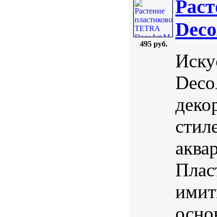
Раст
Deco
495 руб.
Иску
Deco
деко
стил
аква
Плас
имит
осно