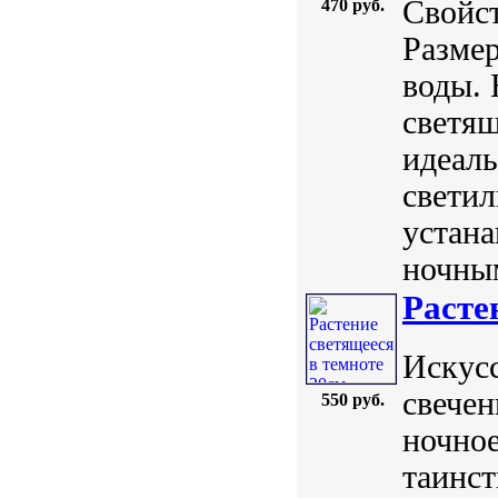
Свойст
470 руб.
Размер
воды. 
светя
идеаль
светил
устана
ночным
Расте
Искус
свечен
550 руб.
ночное
таинст