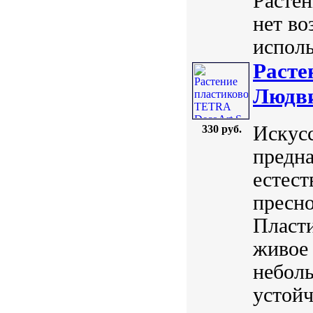
Растен
нет во
исполь
Расте
Людви
Искус
330 руб.
предна
естест
пресно
Пласт
живое 
небол
устойч