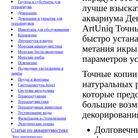
Грунты и субстраты для
лучше
взыска
террариума
Декорации
аквариума
Де
Декорации и укрытия для
террариумов
ArtUniq
Точны
Инвентарь для обслуживания
Кормление
быстро устан
Литература и видео
метания икры
Морская аквариумистика
Морские беспозвоночные
параметров
у
Морские рыбы
Освещение
Подводные светильники и
Точные копи
лампы
Пруды и фонтаны
натуральных 
Светоарматура Juwel
Системы автодолива
которые пред
Терморегуляция
Террариумистика
большие воз
Террариумные животные
декорировани
Тестирование воды
Фильтрация и стерилизация
Экзотические птицы
Долговечн
Статьи по аквариумистике
Это интересно...