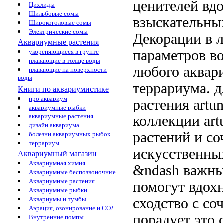
ценителей
вдо
Цихлиды
Шильбовые сомы
взыскательны
Широкоголовые сомы
Электрические сомы
Декорации
в 
Аквариумные растения
параметров в
укореняющиеся в грунте
плавающие в толще воды
любого аква
плавающие на поверхности
воды
террариума.
д
Книги по аквариумистике
про аквариум
растения artu
аквариумные рыбки
аквариумные растения
коллекции art
дизайн аквариума
растений
и со
болезни аквариумных рыбок
террариум
искусственн
Аквариумный магазин
Аквариумная химия
&ndash важны
Аквариумные беспозвоночные
Аквариумные растения
помогут вдох
Аквариумные рыбки
сходство с
со
Аквариумы и тумбы
Аэрация, озонирование и CO2
порадует
это 
Внутренние помпы