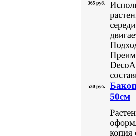
Исполь
365 руб.
растен
середи
двигае
Подход
Преиму
DecoAr
состав
Бакоп
530 руб.
50см
Растен
оформл
копия 