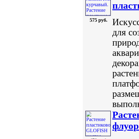
пласт
Искусс
575 руб.
для со
природ
аквари
декор
растен
платфо
размещ
выполн
Расте
флуор