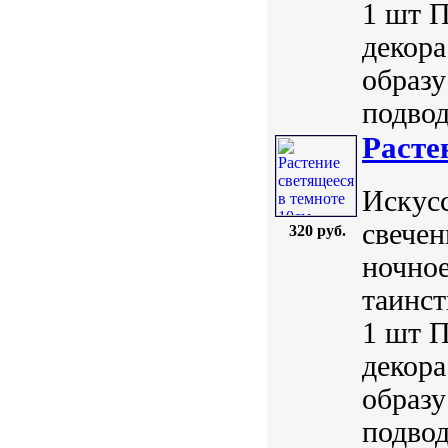
1 шт П
декора
образу
подвод
Расте
Искус
свечен
320 руб.
ночное
таинст
1 шт П
декора
образу
подвод