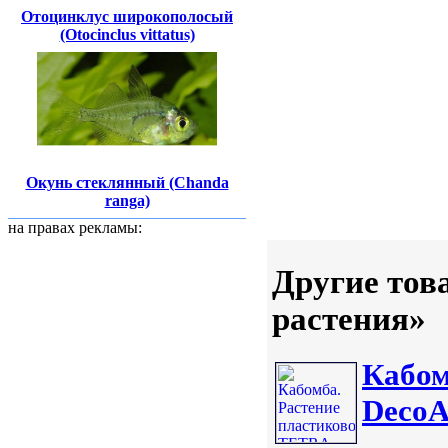
Отоцинклус широкополосый
(Otocinclus vittatus)
Окунь стеклянный (Chanda
ranga)
на правах рекламы:
Другие тов
растения»
Кабом
DecoA