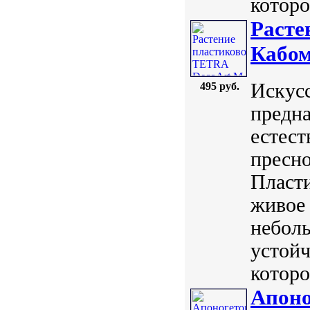
которо
Расте
Кабом
Искус
495 руб.
предна
естест
пресно
Пласт
живое 
небол
устойч
которо
Апоно