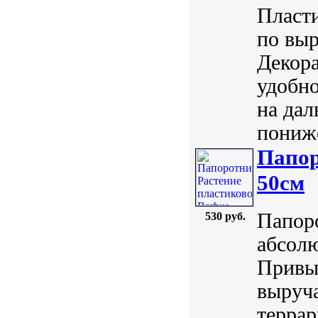
Пласти
по выр
Декора
удобно
на дал
пониже
Папор
50см
Папоро
530 руб.
абсол
Привы
выруч
терра