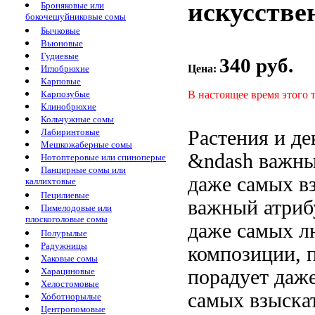
искусстве
Броняковые или
бокочешуйниковые сомы
Бычковые
Вьюновые
Гудиевые
340 руб.
Цена:
Иглобрюхие
Карповые
В настоящее время этого 
Карпозубые
Клинобрюхие
Кольчужные сомы
Растения и
де
Лабиринтовые
Мешкожаберные сомы
&ndash важн
Нотоптеровые или спиноперые
Панцирные сомы или
даже самых в
каллихтовые
Пецилиевые
важный атри
Пимелодовые или
плоскоголовые сомы
даже самых
л
Полурылые
Радужницы
композиции,
Хаковые сомы
порадует даж
Харациновые
Хелостомовые
самых взыска
Хоботнорылые
Центропомовые