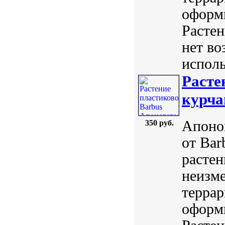
оформи
Растен
нет во
исполь
Расте
курча
Апоног
350 руб.
от Ba
растен
неизм
терра
оформи