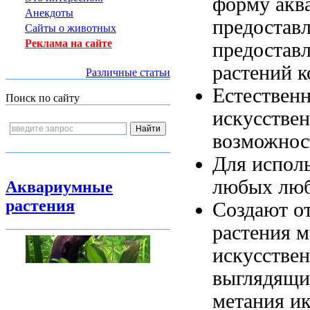
форму
акв
Анекдоты
предостав
Сайты о животных
Реклама на сайте
предостав
растений 
Различные статьи
Естествен
Поиск по сайту
искусстве
возможнос
Для испол
любых
люб
Аквариумные
растения
Создают о
растения
м
искусстве
выглядящи
метания и