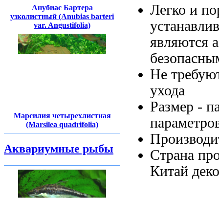
Легко и
по
Анубиас Бартера
узколистный (Anubias barteri
устанавли
var. Angustifolia)
являются 
безопасны
Не требую
ухода
Размер -
п
Марсилия четырехлистная
параметро
(Marsilea quadrifolia)
Производи
Аквариумные рыбы
Страна пр
Китай
деко