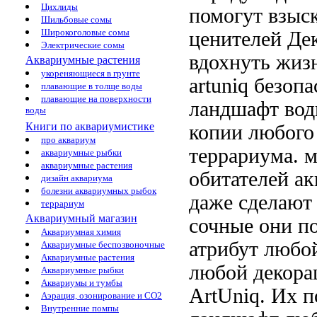
Цихлиды
помогут
взыс
Шильбовые сомы
Широкоголовые сомы
ценителей Де
Электрические сомы
вдохнуть жиз
Аквариумные растения
укореняющиеся в грунте
artuniq безоп
плавающие в толще воды
плавающие на поверхности
ландшафт
вод
воды
Книги по аквариумистике
копии
любого
про аквариум
террариума.
м
аквариумные рыбки
аквариумные растения
обитателей а
дизайн аквариума
болезни аквариумных рыбок
даже
сделают
террариум
Аквариумный магазин
сочные
они п
Аквариумная химия
атрибут любо
Аквариумные беспозвоночные
Аквариумные растения
любой
декора
Аквариумные рыбки
Аквариумы и тумбы
ArtUniq. Их
п
Аэрация, озонирование и CO2
Внутренние помпы