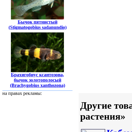
Бычок пятнистый
(Stigmatogobius sadanundio)
Брахигобиус ксантозона,
бычок золотополосый
(Brachygobius xanthozona)
на правах рекламы:
Другие тов
растения»