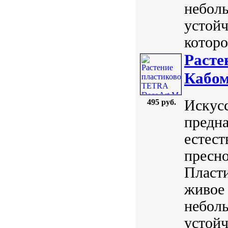
небол
устойч
которо
Расте
Кабом
Искус
495 руб.
предна
естест
пресно
Пласт
живое 
небол
устойч