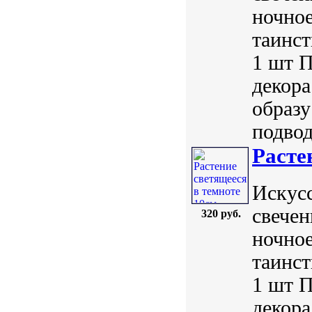
ночное
таинст
1 шт П
декора
образу
подвод
Расте
Искус
свечен
320 руб.
ночное
таинст
1 шт П
декора