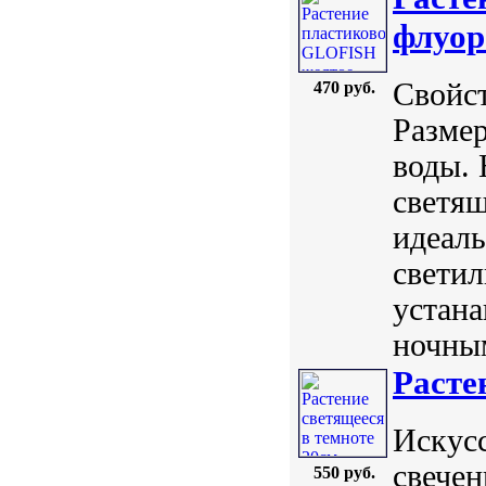
флуор
Свойст
470 руб.
Размер
воды. 
светя
идеаль
светил
устана
ночным
Расте
Искус
свечен
550 руб.