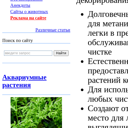
Анекдоты
Сайты о животных
Долговечн
Реклама на сайте
для метан
Различные статьи
легки в
пр
обслужива
Поиск по сайту
чистке
Естествен
предостав
Аквариумные
растений 
растения
Для испол
любых
чис
Создают о
место для
выглядящи