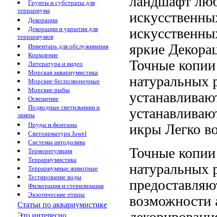
ландшафт люб
Грунты и субстраты для
террариума
искусственны
Декорации
Декорации и укрытия для
искусственны
террариумов
яркие
Декора
Инвентарь для обслуживания
Кормление
Точные копии
Литература и видео
Морская аквариумистика
натуральных 
Морские беспозвоночные
Морские рыбы
устанавливаю
Освещение
Подводные светильники и
устанавливаю
лампы
Пруды и фонтаны
икры Легко
во
Светоарматура Juwel
Системы автодолива
Точные копи
Терморегуляция
Террариумистика
натуральных 
Террариумные животные
Тестирование воды
предоставля
Фильтрация и стерилизация
Экзотические птицы
возможности
Статьи по аквариумистике
декорировани
Это интересно...