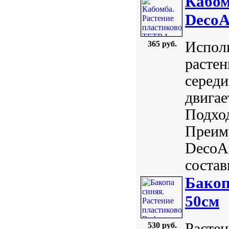
Кабом
DecoA
Исполь
365 руб.
растен
середи
двигае
Подход
Преиму
DecoAr
состав
Бакоп
50см
Растен
530 руб.