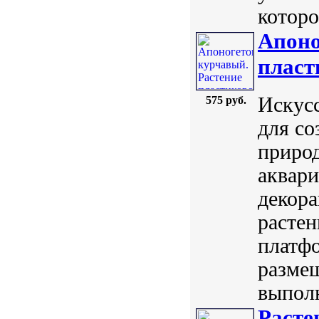
которо
Апоно
пласт
Искусс
575 руб.
для со
природ
аквари
декор
растен
платфо
размещ
выполн
Расте