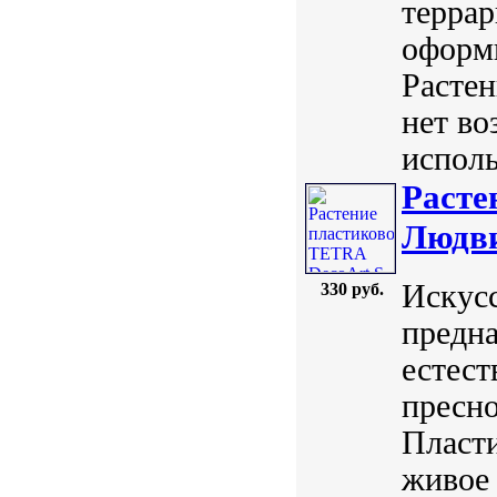
терра
оформи
Растен
нет во
исполь
Расте
Людви
Искус
330 руб.
предна
естест
пресно
Пласт
живое 