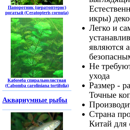
Естествен
Папоротник (цератоптерис)
рогатый (Ceratopteris cornuta)
икры)
дек
Легко и
са
устанавли
являются 
безопасны
Не требую
ухода
Кабомба спиральнолистная
Размер -
р
(Cabomba caroliniana tortifolia)
Точные ко
Аквариумные рыбы
Производи
Страна пр
Китай
для