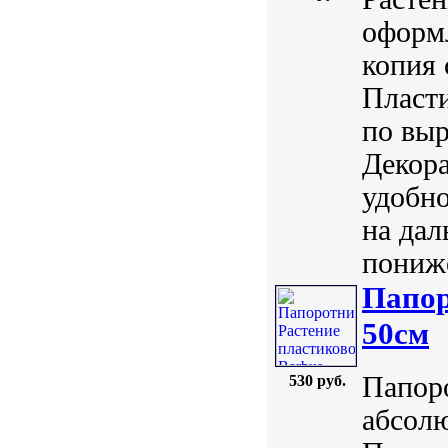
оформл
копия 
Пласти
по выр
Декора
удобно
на дал
пониже
Папор
50см
Папоро
530 руб.
абсол