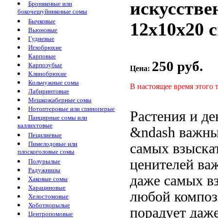
искусстве
Броняковые или
бокочешуйниковые сомы
Бычковые
12x10x20 
Вьюновые
Гудиевые
Иглобрюхие
Карповые
250 руб.
Карпозубые
Цена:
Клинобрюхие
Кольчужные сомы
В настоящее время этого 
Лабиринтовые
Мешкожаберные сомы
Нотоптеровые или спиноперые
Растения и
де
Панцирные сомы или
каллихтовые
&ndash важн
Пецилиевые
Пимелодовые или
самых взыска
плоскоголовые сомы
ценителей
важ
Полурылые
Радужницы
даже самых в
Хаковые сомы
Харациновые
любой композ
Хелостомовые
Хоботнорылые
порадует даж
Центропомовые