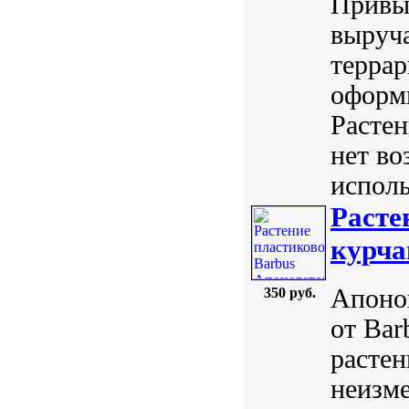
Привы
выруч
терра
оформи
Растен
нет во
исполь
Расте
курча
Апоног
350 руб.
от Ba
растен
неизм