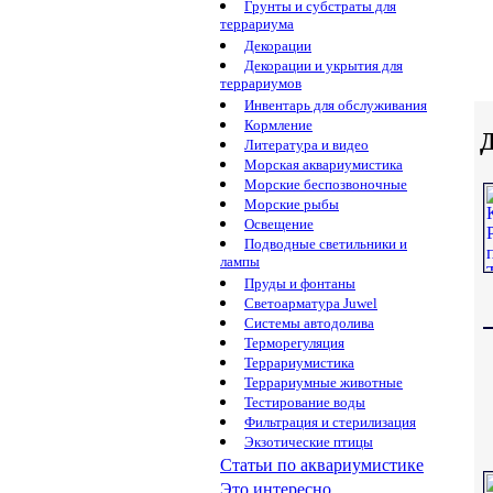
Грунты и субстраты для
террариума
Декорации
Декорации и укрытия для
террариумов
Инвентарь для обслуживания
Кормление
Д
Литература и видео
Морская аквариумистика
Морские беспозвоночные
Морские рыбы
Освещение
Подводные светильники и
лампы
Пруды и фонтаны
Светоарматура Juwel
Системы автодолива
Терморегуляция
Террариумистика
Террариумные животные
Тестирование воды
Фильтрация и стерилизация
Экзотические птицы
Статьи по аквариумистике
Это интересно...