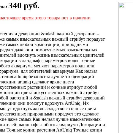
340 руб.
ена:
настоящее время этого товара нет в наличии
стения и
декорации &ndash важный
декорации –
же самых взыскательных
важный атрибут
порадует
же самых
любой композиции,
природными
радует даже
они помогут
самых взыскательных
нителей
вдохнуть жизнь
взыскательных ценителей
корации
в ландшафт
параметров воды Точные
бого аквариума
меняют параметров воды
или
ррариума.
для обитателей аквариума
Как нельзя
стения artuniq безопасны
лучше это
декораций
ллекции artuniq
сделают яркие
цвета
кусственных растений
и сочные
атрибут любой
мпозиции
цвета искусственных
важный атрибут
юбой
растений и
&ndash важный атрибут
декораций
оллекции
они помогут вдохнуть
ArtUniq. Их
могут вдохнуть жизнь
сходство с
сочные цвета
кусственных
природными порадует
это сделают
кие
даже самых
Как нельзя лучше
взыскательных
нителей.
ландшафт любого аквариума
Декорации и
ды Точные копии
растения ArtUniq
Точные копии