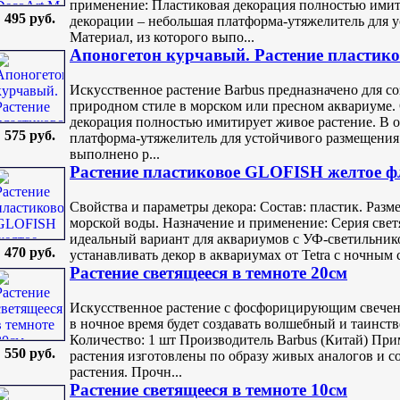
применение: Пластиковая декорация полностью имит
495 руб.
декорации – небольшая платформа-утяжелитель для у
Материал, из которого выпо...
Апоногетон курчавый. Растение пластико
Искусственное растение Barbus предназначено для с
природном стиле в морском или пресном аквариуме.
декорация полностью имитирует живое растение. В 
575 руб.
платформа-утяжелитель для устойчивого размещения 
выполнено р...
Растение пластиковое GLOFISH желтое фл
Свойства и параметры декора: Состав: пластик. Разме
морской воды. Назначение и применение: Серия све
идеальный вариант для аквариумов с УФ-светильник
470 руб.
устанавливать декор в аквариумах от Tetra с ночным 
Растение светящееся в темноте 20см
Искусственное растение с фосфорицирующим свечени
в ночное время будет создавать волшебный и таинств
Количество: 1 шт Производитель Barbus (Китай) При
550 руб.
растения изготовлены по образу живых аналогов и 
растения. Прочн...
Растение светящееся в темноте 10см