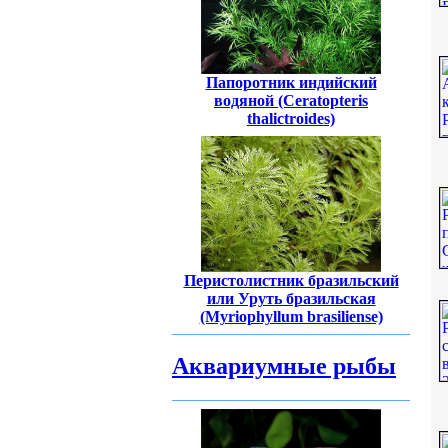
Папоротник индийский
водяной (Ceratopteris
thalictroides)
Перистолистник бразильский
или Уруть бразильская
(Myriophyllum brasiliense)
Аквариумные рыбы