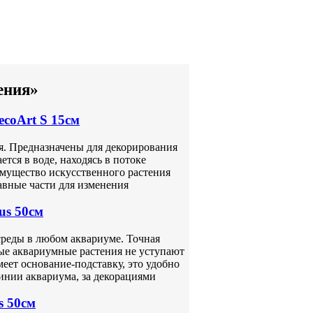
ения»
coArt S 15см
я. Предназначены для декорирования
тся в воде, находясь в потоке
имущество искусственного растения
ставные части для изменения
us 50см
среды в любом аквариуме. Точная
ые аквариумные растения не уступают
еет основание-подставку, это удобно
линии аквариума, за декорациями
s 50см