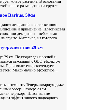
ирует живое растение. В основании
стойчивого размещения на грунте.
вое Barbus, 50см
оздания декораций в естественном
 Описание и применение: Пластиковая
основании декорации – небольшая
на грунте. Материал, из которого
уоресцентное 29 см
р: 29 см. Подходит для пресной и
тящихся декораций с GLO-эффектом –
ом. Производитель рекомендует
светом. Максимально эффектное ...
ем в темноте. Теперь аквариум даже
енный обзор! Размер: 20 см
менение декора: Пластиковые
создают эффект живого подводного