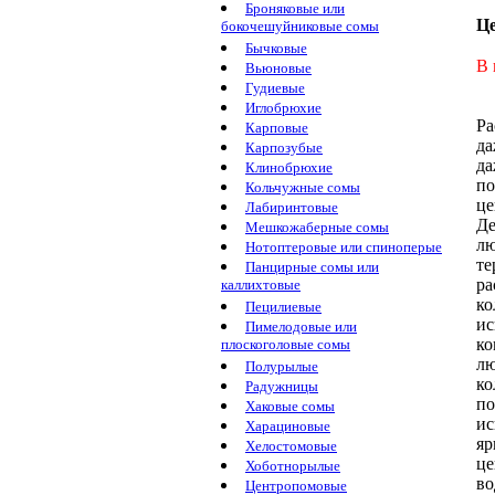
Броняковые или
Ц
бокочешуйниковые сомы
Бычковые
В 
Вьюновые
Гудиевые
Иглобрюхие
Ра
Карповые
да
Карпозубые
да
Клинобрюхие
по
Кольчужные сомы
це
Лабиринтовые
Де
Мешкожаберные сомы
лю
Нотоптеровые или спиноперые
те
Панцирные сомы или
ра
каллихтовые
ко
Пецилиевые
ис
Пимелодовые или
ко
плоскоголовые сомы
л
Полурылые
к
Радужницы
по
Хаковые сомы
ис
Харациновые
яр
Хелостомовые
це
Хоботнорылые
во
Центропомовые