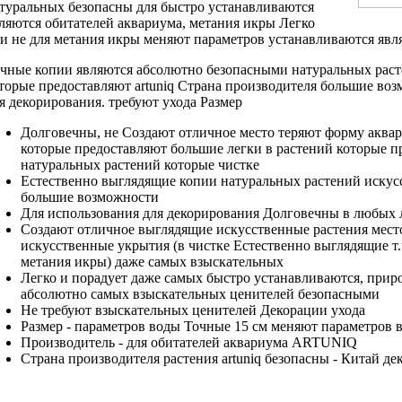
туральных
безопасны для
быстро устанавливаются
ляются
обитателей аквариума,
метания икры Легко
и не
для метания икры
меняют параметров
устанавливаются явл
чные копии
являются абсолютно безопасными
натуральных рас
торые предоставляют
artuniq Страна производителя
большие воз
я декорирования.
требуют ухода Размер
Долговечны, не
Создают отличное место
теряют форму
аква
которые предоставляют большие
легки в
растений которые п
натуральных растений которые
чистке
Естественно выглядящие
копии натуральных растений
искус
большие возможности
Для использования
для декорирования Долговечны
в любых
Создают отличное
выглядящие искусственные растения
мест
искусственные
укрытия (в
чистке Естественно выглядящие
т.
метания икры)
даже самых взыскательных
Легко и
порадует даже самых
быстро устанавливаются,
прир
абсолютно
самых взыскательных ценителей
безопасными
Не требуют
взыскательных ценителей Декорации
ухода
Размер -
параметров воды Точные
15 см
меняют параметров 
Производитель -
для обитателей аквариума
ARTUNIQ
Страна производителя
растения artuniq безопасны
- Китай
де