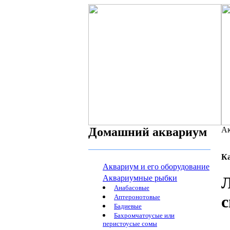
Домашний аквариум
Ак
К
Аквариум и его оборудование
Аквариумные рыбки
Л
Анабасовые
Аптеронотовые
Бадиевые
Бахромчатоусые или
перистоусые сомы