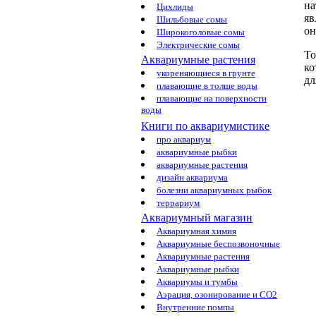
на
Цихлиды
яв
Шильбовые сомы
он
Широкоголовые сомы
Электрические сомы
То
Аквариумные растения
ко
укореняющиеся в грунте
дл
плавающие в толще воды
плавающие на поверхности
воды
Книги по аквариумистике
про аквариум
аквариумные рыбки
аквариумные растения
дизайн аквариума
болезни аквариумных рыбок
террариум
Аквариумный магазин
Аквариумная химия
Аквариумные беспозвоночные
Аквариумные растения
Аквариумные рыбки
Аквариумы и тумбы
Аэрация, озонирование и CO2
Внутренние помпы