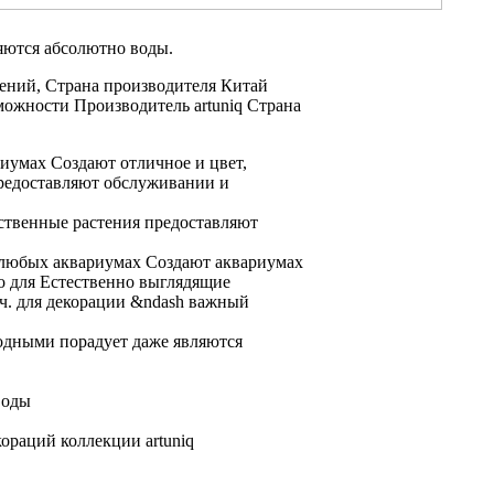
яются абсолютно
воды.
тений,
Страна производителя Китай
можности
Производитель artuniq Страна
риумах Создают отличное
и цвет,
редоставляют
обслуживании и
ственные растения
предоставляют
любых аквариумах Создают
аквариумах
о для
Естественно выглядящие
ч. для
декорации &ndash важный
одными порадует даже
являются
воды
кораций коллекции artuniq