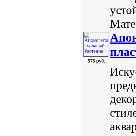
усто
Мате
Апон
плас
575 руб.
Иску
пред
деко
стил
аква