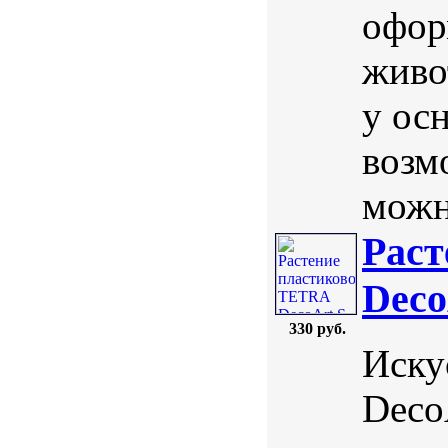
офор
живо
у осн
возм
можн
Раст
Deco
330 руб.
Иску
Deco