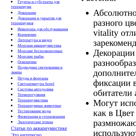
Грунты и субстраты для
террариума
Абсолютно
Декорации
Декорации и укрытия для
разного цв
террариумов
Инвентарь для обслуживания
vitality от
Кормление
Литература и видео
зарекомен
Морская аквариумистика
Декорации
Морские беспозвоночные
Морские рыбы
разнообра
Освещение
Подводные светильники и
дополните
лампы
Пруды и фонтаны
фиксации 
Светоарматура Juwel
Системы автодолива
обитатели
Терморегуляция
Террариумистика
Могут исп
Террариумные животные
как в
Цвет
Тестирование воды
Фильтрация и стерилизация
размножаю
Экзотические птицы
Статьи по аквариумистике
использую
Это интересно...