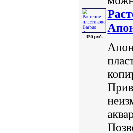
можн
Раст
Апон
350 руб.
Апон
плас
копи
Прив
неиз
аква
Позв