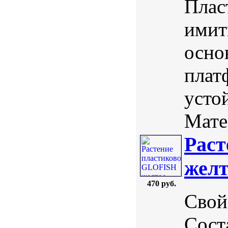
Плас
имит
осно
плат
усто
Мате
Раст
желт
470 руб.
Свой
Соста