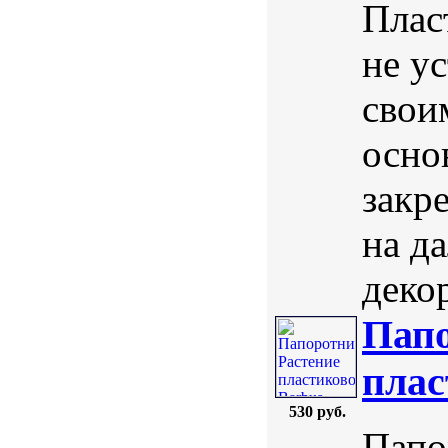
Плас
не у
свои
осно
закре
на д
деко
Папо
плас
530 руб.
Папо