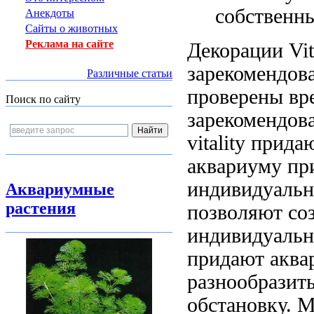
собственн
Анекдоты
Сайты о животных
Реклама на сайте
Декорации Vit
зарекомендов
Различные статьи
проверены вр
Поиск по сайту
зарекомендова
vitality прида
аквариуму
пр
индивидуальн
Аквариумные
растения
позволяют со
индивидуальн
придают аква
разнообразит
обстановку. 