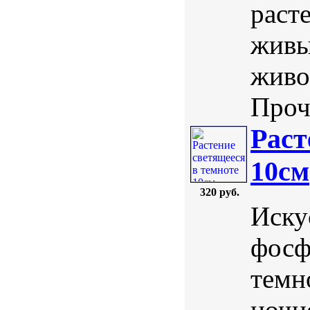
раст
живы
живо
Проч
Раст
10см
320 руб.
Иску
фосф
темн
ночн