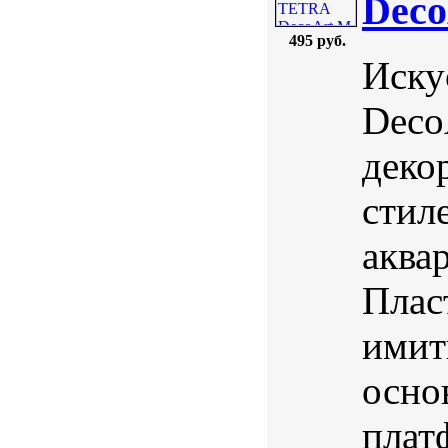
Deco
495 руб.
Иску
Deco
деко
стил
аква
Плас
имит
осно
плат