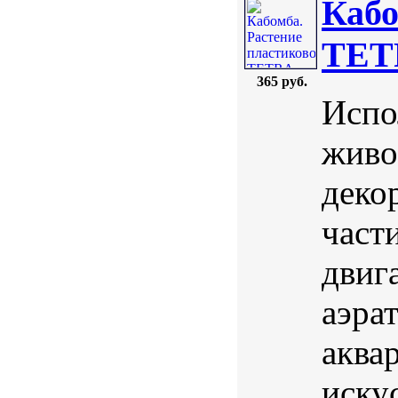
Кабо
TETR
365 руб.
Испо
живо
деко
част
двига
аэра
аква
иску