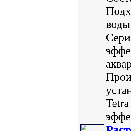
Подх
воды
Сери
эффе
аква
Прои
уста
Tetr
эффек
Раст