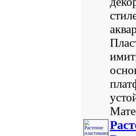
деко
стил
аква
Плас
имит
осно
плат
усто
Мате
Раст