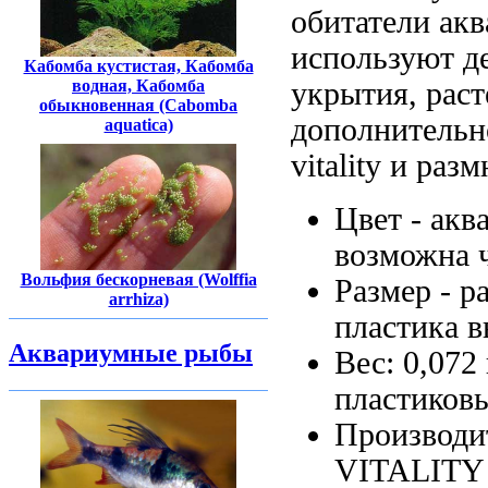
обитатели ак
используют д
Кабомба кустистая, Кабомба
укрытия,
раст
водная, Кабомба
обыкновенная (Cabomba
дополнительн
aquatica)
vitality
и разм
Цвет -
акв
возможна 
Вольфия бескорневая (Wolffia
Размер -
р
arrhiza)
пластика в
Аквариумные рыбы
Вес: 0,072
пластиковы
Производи
VITALITY