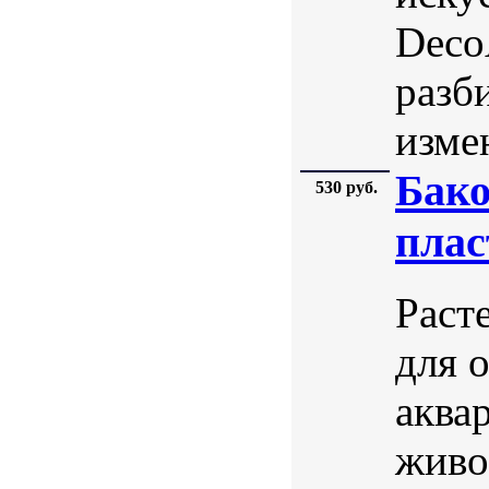
DecoA
разб
изме
Бако
530 руб.
плас
Раст
для 
аква
живо