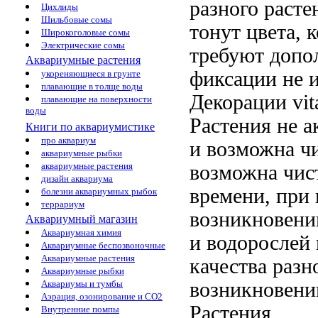
разного
расте
Цихлиды
Шильбовые сомы
тонут
цвета, 
Широкоголовые сомы
Электрические сомы
требуют допо
Аквариумные растения
фиксации
не 
укореняющиеся в грунте
плавающие в толще воды
Декорации vita
плавающие на поверхности
воды
Растения не
а
Книги по аквариумистике
про аквариум
и
возможна ч
аквариумные рыбки
аквариумные растения
возможна чис
дизайн аквариума
времени, при
болезни аквариумных рыбок
террариум
возникновени
Аквариумный магазин
Аквариумная химия
и водорослей
Аквариумные беспозвоночные
Аквариумные растения
качества разн
Аквариумные рыбки
возникновени
Аквариумы и тумбы
Аэрация, озонирование и CO2
Растения
Внутренние помпы