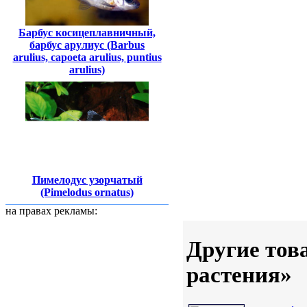
Барбус косицеплавничный,
барбус арулиус (Barbus
arulius, сapoeta arulius, puntius
arulius)
Пимелодус узорчатый
(Pimelodus ornatus)
на правах рекламы:
Другие тов
растения»