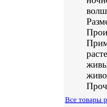
волш
Разм
Прои
Прим
раст
живы
живо
Проч
Все товары р