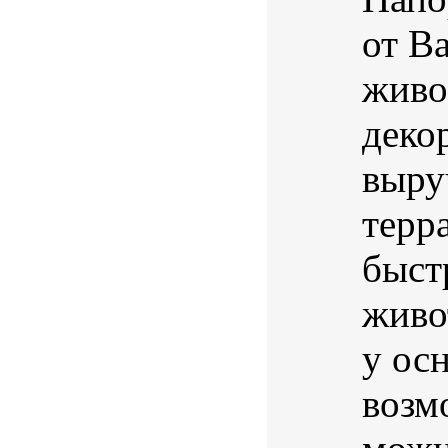
от B
живо
деко
выру
терр
быст
живо
у осн
возм