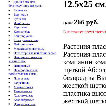
12.5х25 см
Броняковые или
бокочешуйниковые сомы
Бычковые
Вьюновые
Гудиевые
266 руб.
Цена:
Иглобрюхие
Карповые
В настоящее время этого 
Карпозубые
Клинобрюхие
Кольчужные сомы
Растения пла
Лабиринтовые
Мешкожаберные сомы
Растения пла
Нотоптеровые или спиноперые
Панцирные сомы или
компании
комп
каллихтовые
Пецилиевые
щеткой Абсо
Пимелодовые или
плоскоголовые сомы
безвредны
Вы
Полурылые
Радужницы
жесткой щетк
Хаковые сомы
пластика выс
Харациновые
Хелостомовые
жесткой щетк
Хоботнорылые
Центропомовые