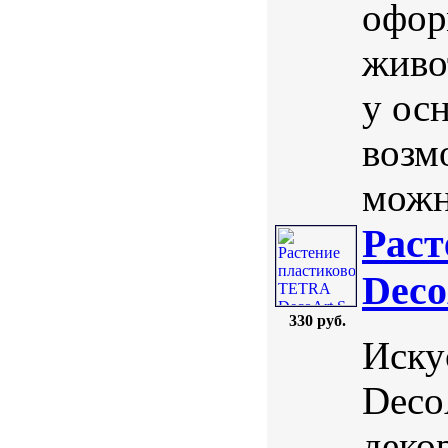
офор
живо
у осн
возм
можн
Раст
Deco
330 руб.
Иску
Deco
деко