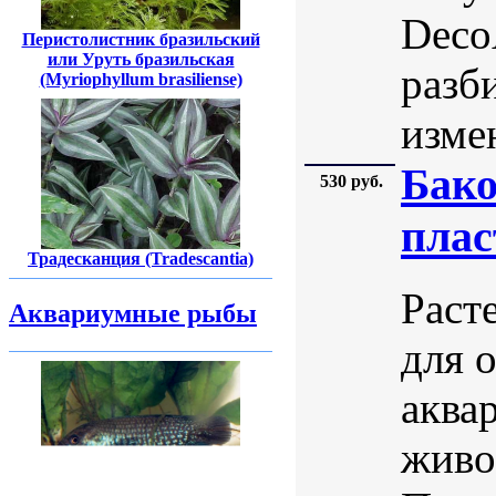
DecoA
Перистолистник бразильский
или Уруть бразильская
разб
(Myriophyllum brasiliense)
изме
Бако
530 руб.
плас
Традесканция (Tradescantia)
Раст
Аквариумные рыбы
для 
аква
живо