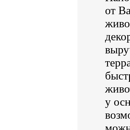
от B
живо
деко
выру
терр
быст
живо
у осн
возм
можн