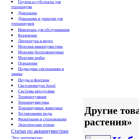
Грунты и субстраты для
террариума
Декорации
Декорации и укрытия для
террариумов
Инвентарь для обслуживания
Кормление
Литература и видео
Морская аквариумистика
Морские беспозвоночные
Морские рыбы
Освещение
Подводные светильники и
лампы
Пруды и фонтаны
Светоарматура Juwel
Системы автодолива
Терморегуляция
Террариумистика
Другие тов
Террариумные животные
Тестирование воды
растения»
Фильтрация и стерилизация
Экзотические птицы
Статьи по аквариумистике
Это интересно...