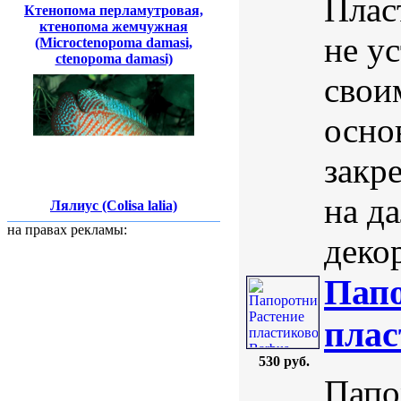
Плас
Ктенопома перламутровая,
ктенопома жемчужная
не у
(Microctenopoma damasi,
сtenopoma damasi)
свои
осно
закре
на д
Лялиус (Colisa lalia)
на правах рекламы:
деко
Папо
плас
530 руб.
Папо