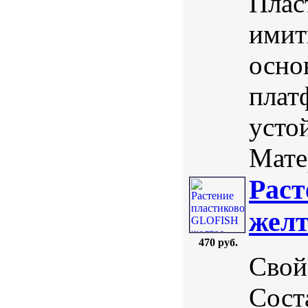
Плас
имит
осно
плат
усто
Мате
Раст
желт
470 руб.
Свой
Соста