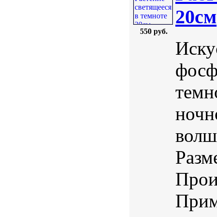
20см
550 руб.
Иску
фосф
темн
ночн
волш
Разм
Прои
Прим