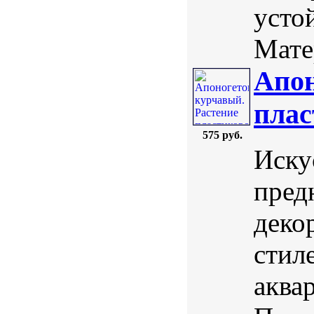
усто
Мате
Апон
плас
575 руб.
Иску
пред
деко
стил
аква