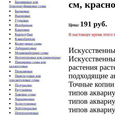
см, красн
Броняковые или
бокочешуйниковые сомы
Бычковые
Вьюновые
Гудиевые
191 руб.
Цена:
Иглобрюхие
Карповые
В настоящее время этого 
Карпозубые
Клинобрюхие
Кольчужные сомы
Искусственны
Лабиринтовые
Мешкожаберные сомы
Искусственны
Нотоптеровые или спиноперые
Панцирные сомы или
растения
раст
каллихтовые
Пецилиевые
подходящие
а
Пимелодовые или
плоскоголовые сомы
Точные копии
Полурылые
Радужницы
типов аквари
Хаковые сомы
типов аквари
Харациновые
Хелостомовые
типов аквари
Хоботнорылые
Центропомовые