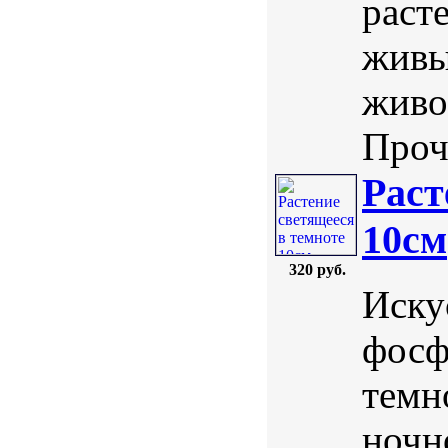
раст
живы
живо
Проч
Раст
10см
320 руб.
Иску
фосф
темн
ночн