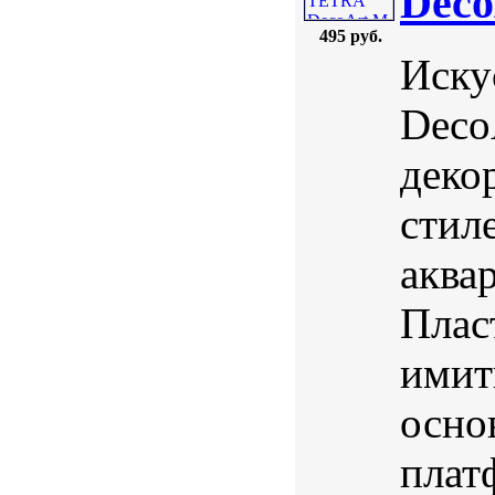
Deco
495 руб.
Иску
Deco
деко
стил
аква
Плас
имит
осно
плат