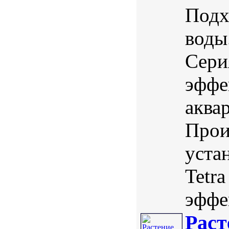
Подх
воды
Сери
эффе
аква
Прои
уста
Tetr
эффек
Раст