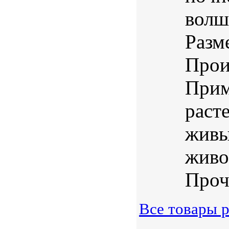
волш
Разм
Прои
Прим
раст
живы
живо
Проч
Все товары р