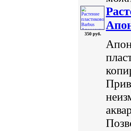
Раст
Апон
350 руб.
Апон
плас
копи
Прив
неиз
аква
Позв