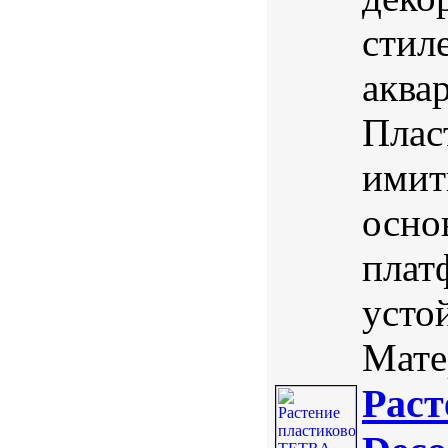
стил
аква
Плас
имит
осно
плат
усто
Мате
Раст