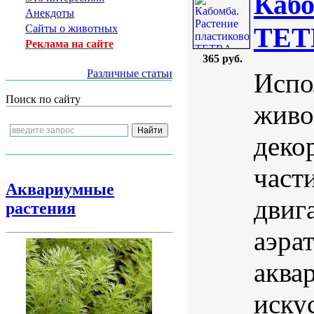
Кабо
Анекдоты
TETR
Сайты о животных
Реклама на сайте
365 руб.
Различные статьи
Испо
Поиск по сайту
живо
деко
част
Аквариумные
двига
растения
аэра
аква
иску