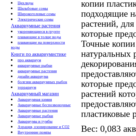
копии
пласти
Цихлиды
Шильбовые сомы
подходящие
н
Широкоголовые сомы
Электрические сомы
растений,
для
Аквариумные растения
которые пред
укореняющиеся в грунте
плавающие в толще воды
Точные копии
плавающие на поверхности
воды
натуральных 
Книги по аквариумистике
про аквариум
декорировани
аквариумные рыбки
аквариумные растения
предоставляю
дизайн аквариума
которые пред
болезни аквариумных рыбок
террариум
растений кот
Аквариумный магазин
Аквариумная химия
предоставляю
Аквариумные беспозвоночные
Аквариумные растения
пластиковые 
Аквариумные рыбки
Аквариумы и тумбы
Вес: 0,083
ак
Аэрация, озонирование и CO2
Внутренние помпы