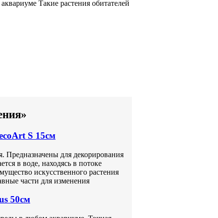
х
аквариуме Такие растения
обитателей
ения»
coArt S 15см
я. Предназначены для декорирования
тся в воде, находясь в потоке
имущество искусственного растения
ставные части для изменения
us 50см