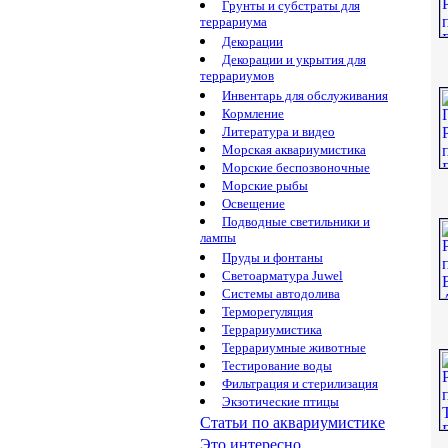
Грунты и субстраты для
террариума
Декорации
Декорации и укрытия для
террариумов
Инвентарь для обслуживания
Кормление
Литература и видео
Морская аквариумистика
Морские беспозвоночные
Морские рыбы
Освещение
Подводные светильники и
лампы
Пруды и фонтаны
Светоарматура Juwel
Системы автодолива
Терморегуляция
Террариумистика
Террариумные животные
Тестирование воды
Фильтрация и стерилизация
Экзотические птицы
Статьи по аквариумистике
Это интересно...