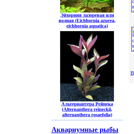
Эйхорния лазоревая или
водная (Eichhornia azurea,
eichhornia aquatica)
В
Альтернантера Рейнека
(Alternanthera reineckii,
alternanthera rosaefolia)
Аквариумные рыбы