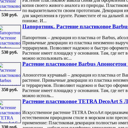
Растение пластиковое Бакопа синяя для оформления 
копия своего живого аналога из природы. Пластиков
по выразительности своим прототипам. Декорация им
530 руб.
для закрепления в грунте. Разместите её на дальней 
пониже. И...
Папоротник. Растение пластиковое Barbu
Папоротник – декорация из пластика от Barbus, абс
Привычные декорации из пластика неизменно выруч
террариумов. Позволяют надежно и быстро оформить
530 руб.
Растение имеет площадку у основания. Там, где нет 
можно использовать ис...
Растение пластиковое Barbus Апоногетон
Апоногетон курчавый – декорация из пластика от B
растение. Привычные декорации из пластика неизме
и террариумов. Позволяют надежно и быстро оформи
350 руб.
Растение имеет площадку у основания. Там, где нет 
можно исполь...
Растение пластиковое TETRA DecoArt S 
Искусственное растение TETRA DecoArt предназначе
естественном природном стиле в морском или пресн
применение: Пластиковая декорация полностью имит
330 руб.
декорации – небольшая платформа-утяжелитель для у