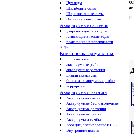
со
Цихлиды
ак
Шильбовые сомы
Широкоголовые сомы
Ра
Электрические сомы
Аквариумные растения
укореняющиеся в грунте
плавающие в толще воды
плавающие на поверхности
воды
Книги по аквариумистике
про аквариум
аквариумные рыбки
Д
аквариумные растения
дизайн аквариума
болезни аквариумных рыбок
террариум
Аквариумный магазин
Аквариумная химия
Аквариумные беспозвоночные
Аквариумные растения
Аквариумные рыбки
Аквариумы и тумбы
Аэрация, озонирование и CO2
Внутренние помпы