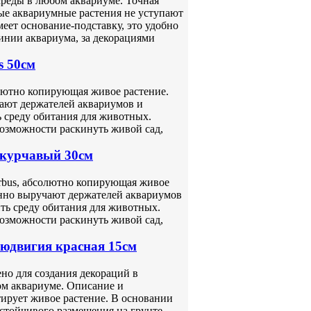
среды в любом аквариуме. Точная
ые аквариумные растения не уступают
еет основание-подставку, это удобно
линии аквариума, за декорациями
s 50см
олютно копирующая живое растение.
ают держателей аквариумов и
 среду обитания для животных.
возможности раскинуть живой сад,
 курчавый 30см
arbus, абсолютно копирующая живое
нно выручают держателей аквариумов
ть среду обитания для животных.
возможности раскинуть живой сад,
Людвигия красная 15см
но для создания декораций в
ом аквариуме. Описание и
ирует живое растение. В основании
стойчивого размещения на грунте.