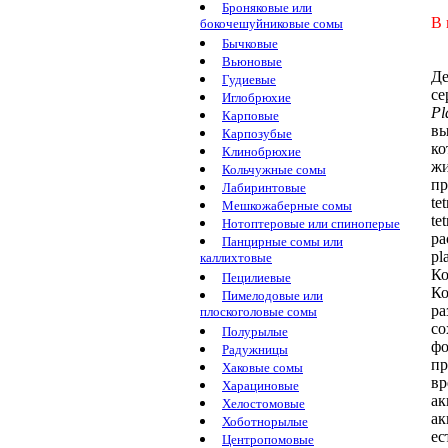
Броняковые или
В 
бокочешуйниковые сомы
Бычковые
Вьюновые
Де
Гудиевые
се
Иглобрюхие
Pl
Карповые
вы
Карпозубые
ко
Клинобрюхие
ж
Кольчужные сомы
пр
Лабиринтовые
te
Мешкожаберные сомы
tet
Нотоптеровые или спиноперые
ра
Панцирные сомы или
pl
каллихтовые
Ко
Пецилиевые
Ко
Пимелодовые или
р
плоскоголовые сомы
со
Полурылые
фо
Радужницы
п
Хаковые сомы
вр
Харациновые
ак
Хелостомовые
ак
Хоботнорылые
ес
Центропомовые