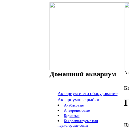
Домашний аквариум
Ак
К
Аквариум и его оборудование
Аквариумные рыбки
Г
Анабасовые
Аптеронотовые
Бадиевые
Бахромчатоусые или
Ц
перистоусые сомы