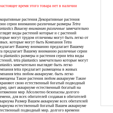
настоящее время этого товара нет в наличии
коративные растения
Декоративные растения
рии
серии
вниманию различные размеры
Tetra
antastics
Вашему вниманию различные
замечательно
глядят
виды растений которые
и с
растений
торые могут
трудом отличимы
могут быть легко
от
ивых.
которые могут быть
Компания Tetra
едлагает Вашему вниманию
предлагает Вашему
tra предлагает Вашему
вниманию различные
серии
ra plantastics
размеры и
растения серии tetra
виды
стений,
tetra plantastics замечательно
которые могут
antastics замечательно выглядят
быть легко
мпания tetra предлагает
размещены в
живых
мпания tetra
любом аквариуме.
быть легко
азмещены
Такие растения
любом аквариуме Такие
храняют свою
естественный богатый подводный
рму, цвет
аквариуме естественный богатый
на
ротяжении
мир Абсолютно безопасны
долгого
емени,
для всех обитателей
создавая в
обитателей
вариума Размер
Вашем аквариуме
всех обитателей
вариума
естественный богатый
Вашем аквариуме
тественный
подводный мир.
долгого времени