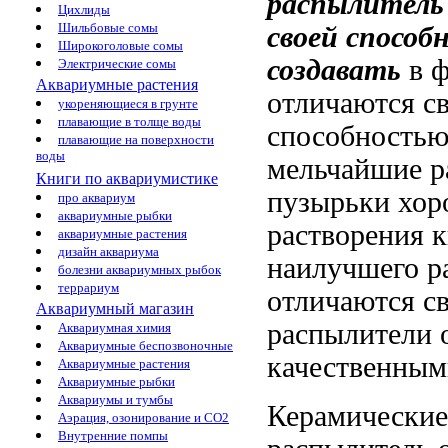
распылитель 
Цихлиды
Шильбовые сомы
своей способ
Широкоголовые сомы
создавать
в 
Электрические сомы
Аквариумные растения
отличаются с
укореняющиеся в грунте
плавающие в толще воды
способность
плавающие на поверхности
воды
мельчайшие
р
Книги по аквариумистике
пузырьки
хор
про аквариум
аквариумные рыбки
растворения 
аквариумные растения
дизайн аквариума
наилучшего р
болезни аквариумных рыбок
террариум
отличаются с
Аквариумный магазин
распылители 
Аквариумная химия
Аквариумные беспозвоночные
качественным
Аквариумные растения
Аквариумные рыбки
Аквариумы и тумбы
Керамические
Аэрация, озонирование и CO2
Внутренние помпы