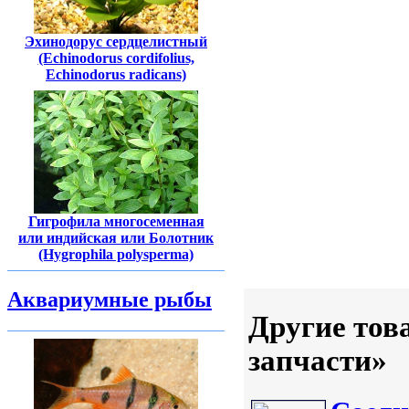
Эхинодорус сердцелистный
(Echinodorus cordifolius,
Echinodorus radicans)
Гигрофила многосеменная
или индийская или Болотник
(Hygrophila polysperma)
Аквариумные рыбы
Другие тов
запчасти»