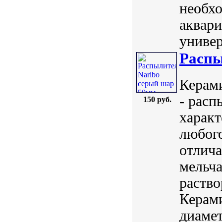
необхо
аквари
универ
Распы
Керами
- рас
150 руб.
характ
любого
отлича
мельч
раство
Керам
диамет