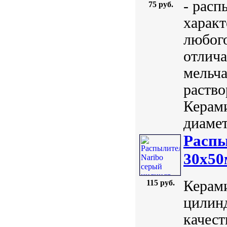
- рас
75 руб.
характ
любого
отлича
мельч
раство
Керам
диамет
Распы
30х5
Керами
115 руб.
цилинд
качест