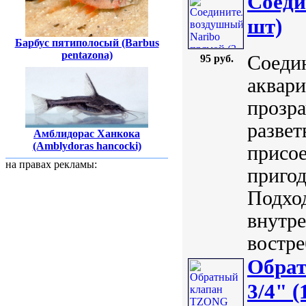
Соеди
шт)
Барбус пятиполосый (Barbus
pentazona)
Соеди
95 руб.
аквари
прозр
развет
Амблидорас Ханкока
(Amblydoras hancocki)
присое
на правах рекламы:
пригод
Подход
внутре
востре
Обра
3/4" 