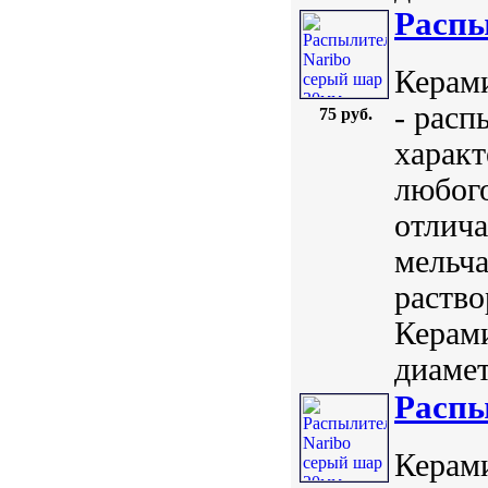
Распы
Керами
- рас
75 руб.
характ
любого
отлича
мельч
раство
Керам
диамет
Распы
Керами