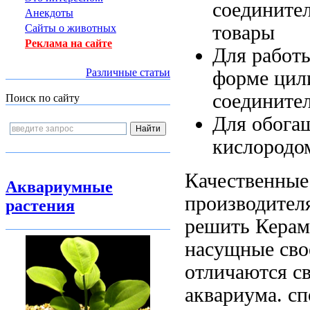
соедините
Анекдоты
товары
Сайты о животных
Реклама на сайте
Для работ
Различные статьи
форме цил
соедините
Поиск по сайту
Для обога
кислородо
Качественные
Аквариумные
производител
растения
решить
Керам
насущные
сво
отличаются с
аквариума.
сп