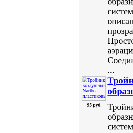
образ
систем
описан
прозра
Просто
аэраци
Соедин
...
Тройн
образ
Тройн
95 руб.
образ
систем