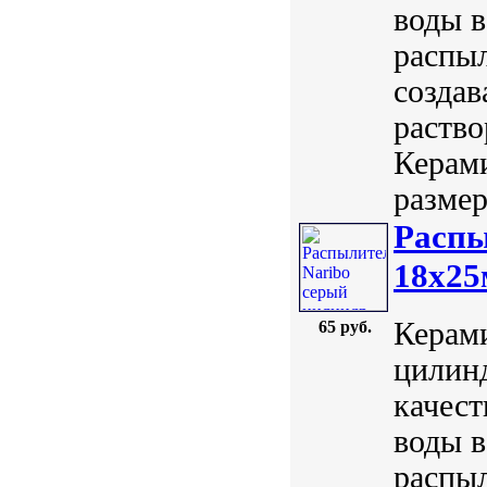
воды в
распы
создав
раство
Керам
размер
Распы
18х2
Керами
65 руб.
цилинд
качест
воды в
распы