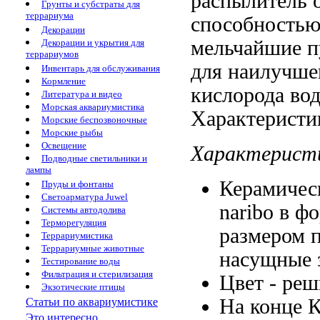
распылитель
о
Грунты и субстраты для
террариума
способностью
Декорации
мельчайшие 
Декорации и укрытия для
террариумов
для наилучш
Инвентарь для обслуживания
Кормление
кислорода
во
Литература и видео
Морская аквариумистика
Характеристи
Морские беспозвоночные
Морские рыбы
Освещение
Характерист
Подводные светильники и
лампы
Керамичес
Пруды и фонтаны
Светоарматура Juwel
naribo
в ф
Системы автодолива
Терморегуляция
размером
Террариумистика
Террариумные животные
насущные 
Тестирование воды
Фильтрация и стерилизация
Цвет -
реш
Экзотические птицы
На конце
К
Статьи по аквариумистике
Это интересно...