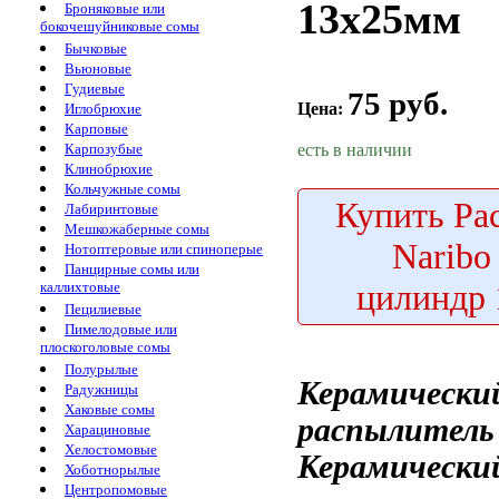
13х25мм
Броняковые или
бокочешуйниковые сомы
Бычковые
Вьюновые
Гудиевые
75 руб.
Цена:
Иглобрюхие
Карповые
есть в наличии
Карпозубые
Клинобрюхие
Кольчужные сомы
Купить
Ра
Лабиринтовые
Мешкожаберные сомы
Naribo
Нотоптеровые или спиноперые
Панцирные сомы или
цилиндр
каллихтовые
Пецилиевые
Пимелодовые или
плоскоголовые сомы
Полурылые
Керамически
Радужницы
Хаковые сомы
распылитель
Харациновые
Хелостомовые
Керамически
Хоботнорылые
Центропомовые