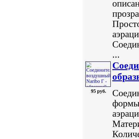
описан
прозра
Просто
аэраци
Соедин
...
Соеди
образ
Соедин
95 руб.
формы
аэраци
Матери
Количе