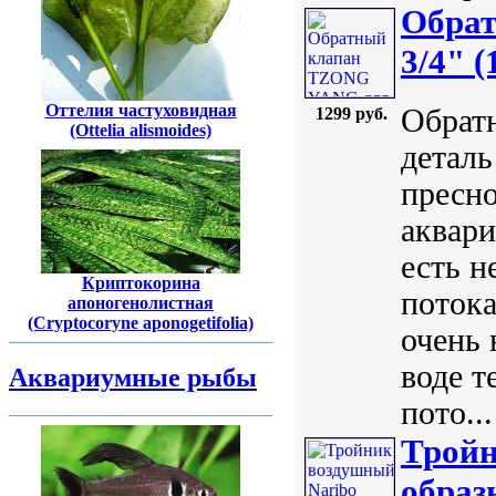
Обра
3/4" 
Оттелия частуховидная
Обратн
1299 руб.
(Ottelia alismoides)
деталь
пресно
аквар
есть н
Криптокорина
потока
апоногенолистная
(Cryptocoryne aponogetifolia)
очень 
воде т
Аквариумные рыбы
пото...
Тройн
образ