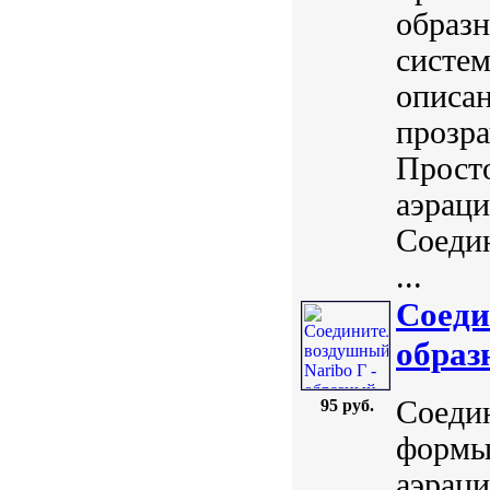
образ
систем
описан
прозра
Просто
аэраци
Соедин
...
Соеди
образ
Соедин
95 руб.
формы
аэраци