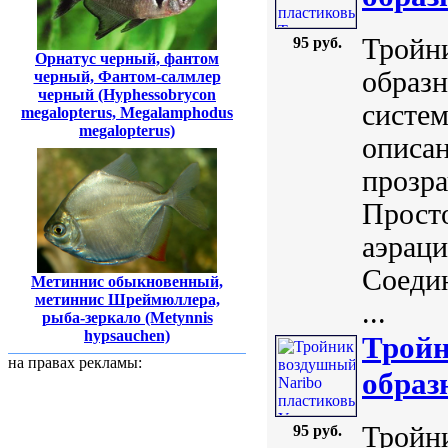
Тройн
95 руб.
Орнатус черный, фантом
образ
черный, Фантом-салмлер
черный (Hyphessobrycon
систем
megalopterus, Megalamphodus
megalopterus)
описан
прозра
Просто
аэраци
Соедин
Метиннис обыкновенный,
метиннис Шреймюллера,
...
рыба-зеркало (Metynnis
hypsauchen)
Тройн
на правах рекламы:
образ
Тройн
95 руб.