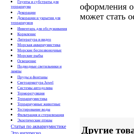
Грунты и субстраты для
оформления
о
террариума
Декорации
может стать
о
Декорации и укрытия для
террариумов
Инвентарь для обслуживания
Кормление
Литература и видео
Морская аквариумистика
Морские беспозвоночные
Морские рыбы
Освещение
Подводные светильники и
лампы
Пруды и фонтаны
Светоарматура Juwel
Системы автодолива
Терморегуляция
Террариумистика
Террариумные животные
Тестирование воды
Фильтрация и стерилизация
Экзотические птицы
Статьи по аквариумистике
Другие тов
Это интересно...