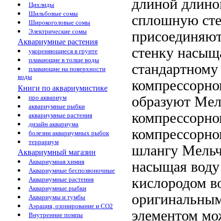
длиной
длино
Цихлиды
Шильбовые сомы
сплошную ст
Широкоголовые сомы
Электрические сомы
присоединяю
Аквариумные растения
стенку насыщ
укореняющиеся в грунте
плавающие в толще воды
стандартном
плавающие на поверхности
воды
компрессорно
Книги по аквариумистике
образуют
Мел
про аквариум
аквариумные рыбки
компрессорно
аквариумные растения
дизайн аквариума
компрессорн
болезни аквариумных рыбок
террариум
шлангу Мель
Аквариумный магазин
Аквариумная химия
насыщая воду
Аквариумные беспозвоночные
кислородом
в
Аквариумные растения
Аквариумные рыбки
оригинальны
Аквариумы и тумбы
Аэрация, озонирование и CO2
элементом
мож
Внутренние помпы