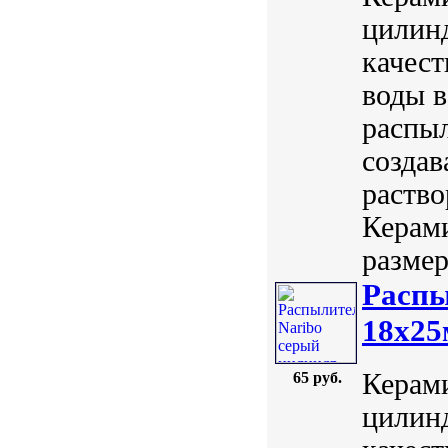
цилинд
качест
воды в
распы
создав
раство
Керам
размер
Распы
18х2
Керами
65 руб.
цилинд