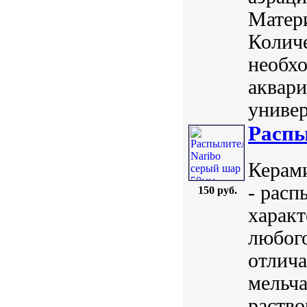
Матери
Количе
необхо
аквари
универ
Распы
Керами
- рас
150 руб.
характ
любого
отлича
мельч
раство