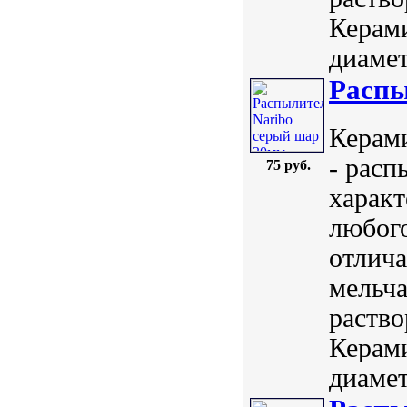
Керам
диамет
Распы
Керами
- рас
75 руб.
характ
любого
отлича
мельч
раство
Керам
диамет