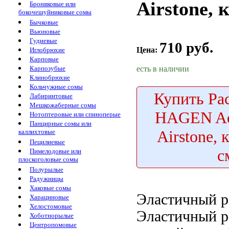
Airstone, 
Броняковые или
бокочешуйниковые сомы
Бычковые
Вьюновые
Гудиевые
710 руб.
Цена:
Иглобрюхие
Карповые
есть в наличии
Карпозубые
Клинобрюхие
Кольчужные сомы
Купить
Ра
Лабиринтовые
Мешкожаберные сомы
HAGEN Aq
Нотоптеровые или спиноперые
Панцирные сомы или
Airstone, 
каллихтовые
Пецилиевые
с
Пимелодовые или
плоскоголовые сомы
Полурылые
Радужницы
Хаковые сомы
Эластичный р
Харациновые
Хелостомовые
Эластичный р
Хоботнорылые
Центропомовые