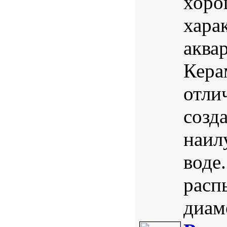
хоро
хара
аква
Кера
отли
созд
наил
воде
расп
диаме