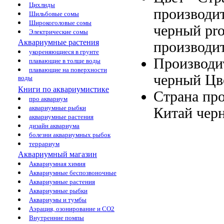
Цихлиды
производи
Шильбовые сомы
Широкоголовые сомы
черный
pr
Электрические сомы
Аквариумные растения
производи
укореняющиеся в грунте
Производи
плавающие в толще воды
плавающие на поверхности
черный Цв
воды
Книги по аквариумистике
Страна пр
про аквариум
аквариумные рыбки
Китай
чер
аквариумные растения
дизайн аквариума
болезни аквариумных рыбок
террариум
Аквариумный магазин
Аквариумная химия
Аквариумные беспозвоночные
Аквариумные растения
Аквариумные рыбки
Аквариумы и тумбы
Аэрация, озонирование и CO2
Внутренние помпы