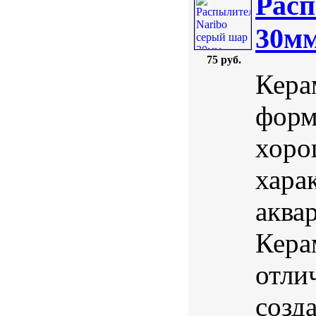
Расп
30м
75 руб.
Кера
форм
хоро
хара
аква
Кера
отли
созд