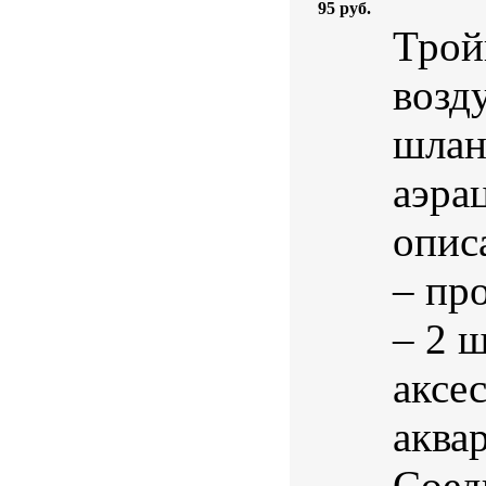
95 руб.
Трой
возд
шлан
аэра
опис
– пр
– 2 
аксе
аква
Соед