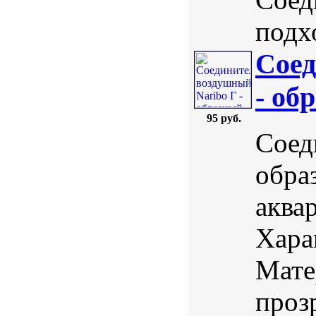
подхо
Соед
- об
95 руб.
Соед
обра
аква
Хара
Мате
проз