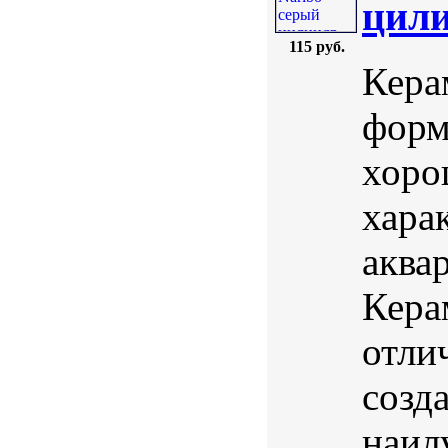
цили
115 руб.
Кера
форм
хоро
хара
аква
Кера
отли
созд
наил