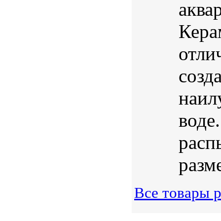
аква
Кера
отли
созд
наил
воде
расп
разме
Все товары 