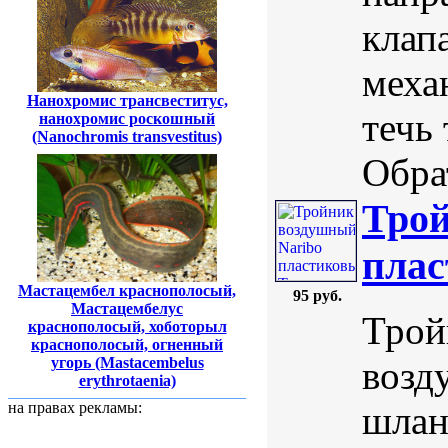
клап
меха
Нанохромис трансвеститус,
течь
нанохромис роскошный
(Nanochromis transvestitus)
Обра
Трой
плас
Мастацембел краснополосый,
95 руб.
Мастацембелус
Трой
краснополосый, хоботорыл
краснополосый, огненный
возд
угорь (Mastacembelus
erythrotaenia)
шлан
на правах рекламы: