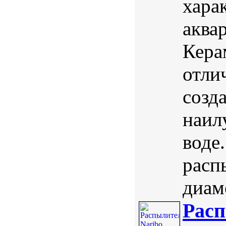
хара
аква
Кера
отли
созд
наил
воде
расп
диаме
Расп