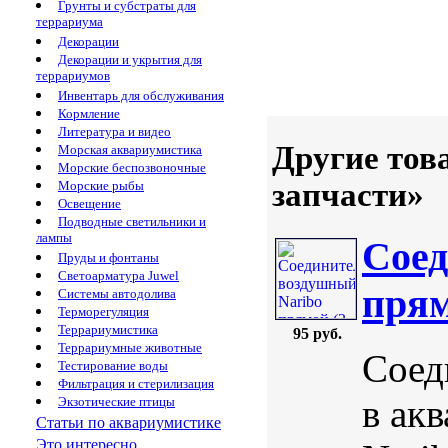
Грунты и субстраты для
террариума
Декорации
Декорации и укрытия для
террариумов
Инвентарь для обслуживания
Кормление
Литература и видео
Другие тов
Морская аквариумистика
Морские беспозвоночные
запчасти»
Морские рыбы
Освещение
Подводные светильники и
лампы
Соед
Пруды и фонтаны
Светоарматура Juwel
прям
Системы автодолива
Терморегуляция
Террариумистика
95 руб.
Террариумные животные
Соед
Тестирование воды
Фильтрация и стерилизация
в ак
Экзотические птицы
Статьи по аквариумистике
Это интересно...