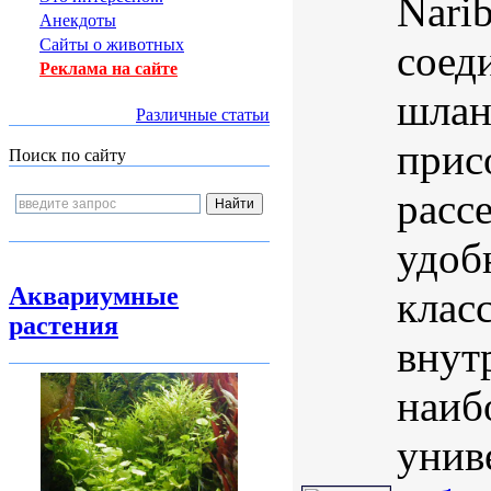
Nari
Анекдоты
Сайты о животных
соед
Реклама на сайте
шлан
Различные статьи
прис
Поиск по сайту
расс
удоб
Аквариумные
клас
растения
внут
наиб
унив