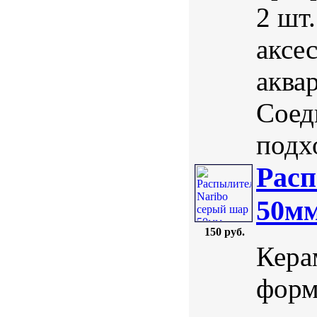
2 шт
аксе
аква
Соед
подх
Расп
50м
150 руб.
Кера
форм