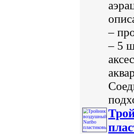
аэра
опис
– пр
– 5 
аксе
аква
Соед
подхо
Трой
плас