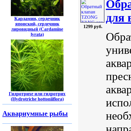
Обр
для 
Кардамин, сердечник
японский, сердечник
1299 руб.
лировидный (Cardamine
Обра
lyrata)
унив
аква
прес
аква
Гидротрихе или гидротрих
испо
(Hydrotriche hottoniiflora)
необ
Аквариумные рыбы
напр