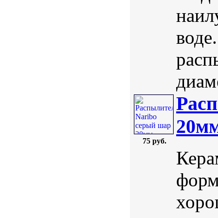
наил
воде
расп
диаме
Расп
20м
75 руб.
Кера
форм
хоро