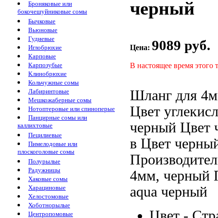
черный
Броняковые или
бокочешуйниковые сомы
Бычковые
Вьюновые
Гудиевые
9089 руб.
Цена:
Иглобрюхие
Карповые
В настоящее время этого 
Карпозубые
Клинобрюхие
Кольчужные сомы
Шланг для
4м
Лабиринтовые
Мешкожаберные сомы
Цвет
углекис
Нотоптеровые или спиноперые
Панцирные сомы или
черный Цвет 
каллихтовые
Пецилиевые
в
Цвет черны
Пимелодовые или
плоскоголовые сомы
Производител
Полурылые
Радужницы
4мм,
черный 
Хаковые сомы
aqua
черный
Харациновые
Хелостомовые
Хоботнорылые
Цвет -
Стр
Центропомовые