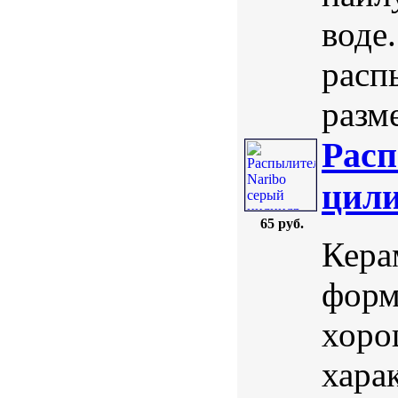
воде
расп
разме
Расп
цили
65 руб.
Кера
форм
хоро
хара