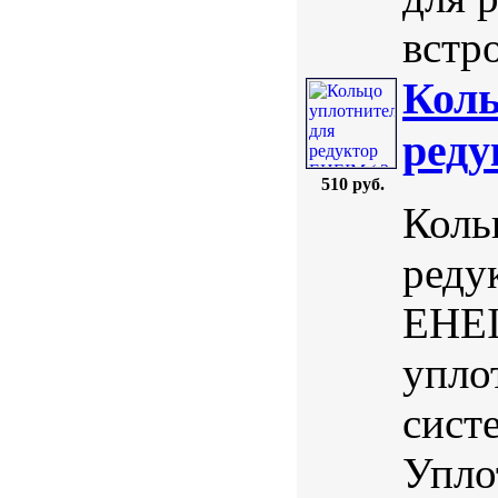
встр
Коль
реду
510 руб.
Коль
реду
EHEI
упло
сист
Упло