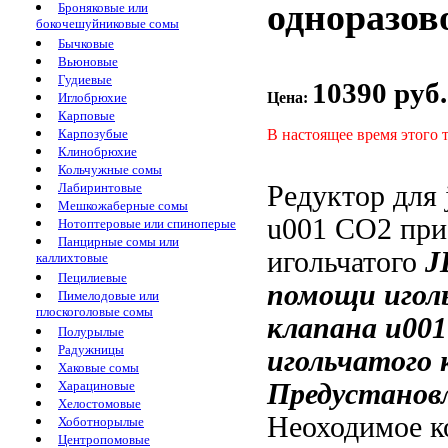
одноразов
Броняковые или
бокочешуйниковые сомы
Бычковые
Вьюновые
Гудиевые
10390 руб.
Цена:
Иглобрюхие
Карповые
В настоящее время этого 
Карпозубые
Клинобрюхие
Кольчужные сомы
Редуктор для
Лабиринтовые
Мешкожаберные сомы
u001
СО2
при
Нотоптеровые или спиноперые
Панцирные сомы или
игольчатого
J
каллихтовые
Пецилиевые
помощи игол
Пимелодовые или
плоскоголовые сомы
клапана
u001
Полурылые
Радужницы
игольчатого 
Хаковые сомы
Предустанов
Харациновые
Хелостомовые
Неоходимое к
Хоботнорылые
Центропомовые