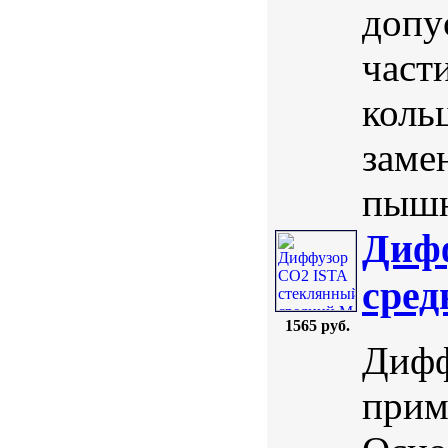
допу
част
коль
заме
пышн
Диф
сре
1565 руб.
Дифф
прим