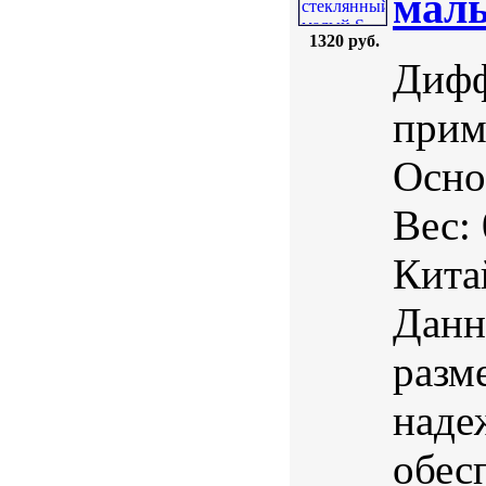
мал
1320 руб.
Дифф
прим
Осно
Вес:
Кита
Данн
разм
наде
обес