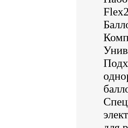
Flex
Балл
Комп
Унив
Подх
одно
балл
Спец
элек
для р