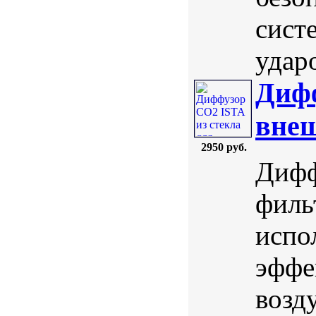
сист
ударо
Дифф
внеш
2950 руб.
Дифф
филь
испо
эффе
возд