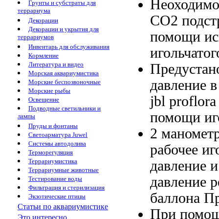
Неоходимо
Грунты и субстраты для
террариума
CO2 подст
Декорации
Декорации и укрытия для
помощи
ис
террариумов
Инвентарь для обслуживания
игольчатог
Кормление
Литература и видео
Предустан
Морская аквариумистика
давление
в
Морские беспозвоночные
Морские рыбы
jbl proflor
Освещение
Подводные светильники и
помощи иг
лампы
Пруды и фонтаны
2 маномет
Светоарматура Juwel
Системы автодолива
рабочее
иг
Терморегуляция
Террариумистика
давление 
Террариумные животные
давление
р
Тестирование воды
Фильтрация и стерилизация
баллона П
Экзотические птицы
Статьи по аквариумистике
При помо
Это интересно...