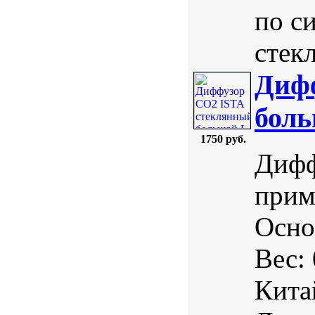
по с
стекл
Диф
бол
1750 руб.
Дифф
прим
Осно
Вес:
Кита