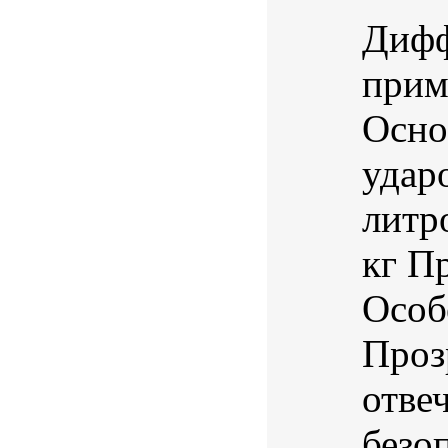
Дифф
прим
Осно
удар
литр
кг П
Особ
Проз
отве
безо