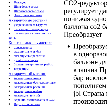
CO2-редуктор
Цихлиды
Шильбовые сомы
регулирует да
Широкоголовые сомы
Электрические сомы
понижая
одно
Аквариумные растения
баллона
co2 б
укореняющиеся в грунте
плавающие в толще воды
Преобразует
плавающие на поверхности
воды
Книги по аквариумистике
Преобразу
про аквариум
аквариумные рыбки
в однораз
аквариумные растения
баллоне д
дизайн аквариума
болезни аквариумных рыбок
клапана П
террариум
Аквариумный магазин
бар исклю
Аквариумная химия
Аквариумные беспозвоночные
пополняем
Аквариумные растения
Аквариумные рыбки
jbl Страна
Аквариумы и тумбы
производи
Аэрация, озонирование и CO2
Внутренние помпы