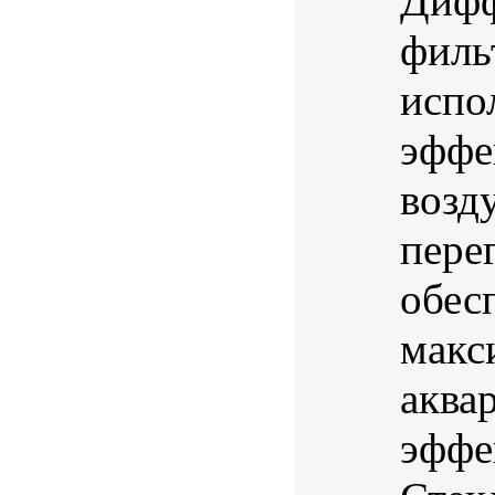
Дифф
филь
испо
эффе
возд
пере
обес
макс
аква
эффе