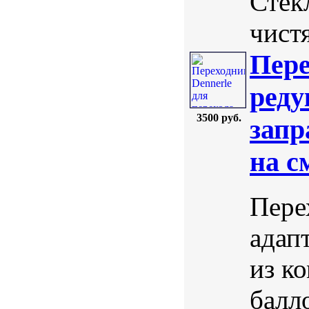
Стек
чистя
Пере
реду
3500 руб.
запр
на с
Пере
адап
из к
балл