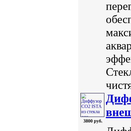
пере
обес
макс
аква
эффе
Стек
чистя
Дифф
внеш
3800 руб.