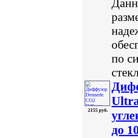
Данн
разм
наде
обес
по с
стекл
Дифф
Ultr
2155 руб.
угле
до 1