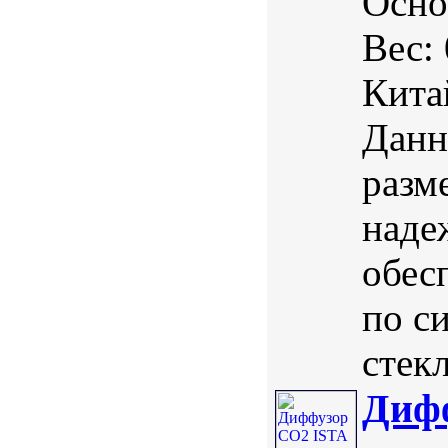
Осно
Вес:
Кита
Данн
разм
наде
обес
по с
стекл
Диф