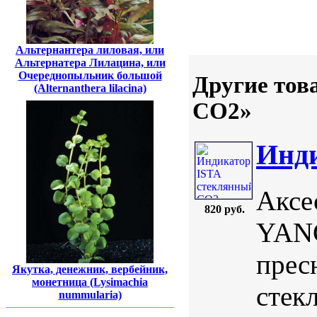
Альтернантера лиловая, или
Альтернатера Лилацина, или
Очереднопыльник большой
Другие тов
(Alternanthera lilacina)
CO2»
Инди
Аксе
820 руб.
YANG
прес
Якутка, денежник, вербейник,
монетница (Lysimachia
стек
nummularia)