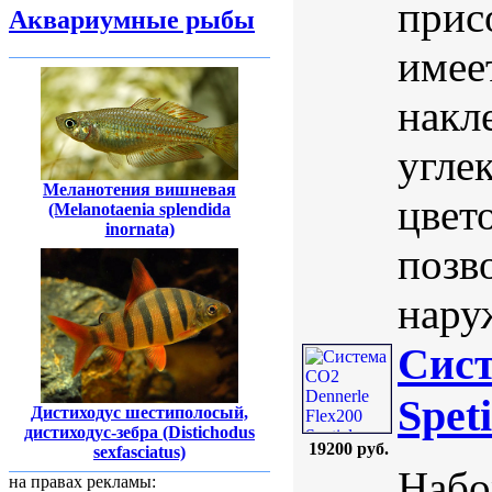
прис
Аквариумные рыбы
имее
накл
угле
Меланотения вишневая
цвет
(Melanotaenia splendida
inornata)
позв
нару
Сист
Spet
Дистиходус шестиполосый,
дистиходус-зебра (Distichodus
19200 руб.
sexfasciatus)
Набо
на правах рекламы: