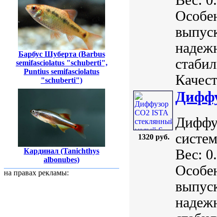
Особе
выпуск
надежн
Барбус Шуберта (Barbus
стабил
semifasciolatus "schuberti",
Puntius semifasciolatus
Качест
"schuberti")
Диффу
Диффу
систем
1320 руб.
Кардинал (Tanichthys
Вес: 0
albonubes)
Особе
на правах рекламы:
выпуск
надежн