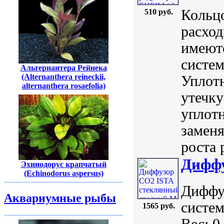
Кольцо
510 руб.
расход
имеютс
систем
Альтернантера Рейнека
(Alternanthera reineckii,
Уплотн
alternanthera rosaefolia)
утечку
уплотн
заменя
роста 
Диффу
Эхинодорус крапчатый
(Echinodorus aspersus)
Диффу
Аквариумные рыбы
систем
1565 руб.
Вес: 0