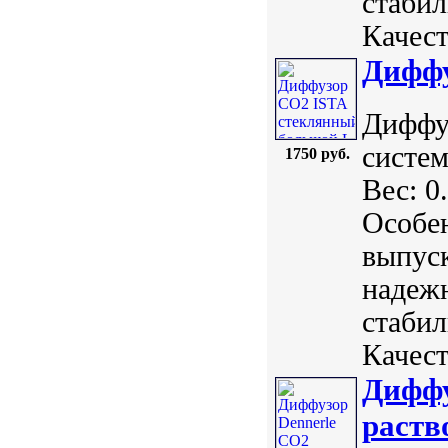
стабил
Качест
Диффу
Диффу
систем
1750 руб.
Вес: 0
Особе
выпуск
надежн
стабил
Качест
Диффу
раств