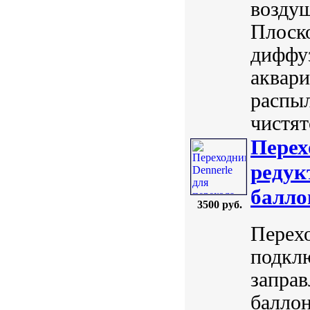
воздуш
Плоско
диффуз
аквари
распыл
чистят
Перех
редук
балло
3500 руб.
Перехо
подклю
запра
баллон