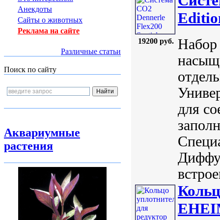
Систе
Анекдоты
Editi
Сайты о животных
Реклама на сайте
Набор 
19200 руб.
Различные статьи
насыщ
Поиск по сайту
отдель
Универ
для со
заполн
Аквариумные
Специ
растения
Диффуз
встрое
Кольц
EHEIM