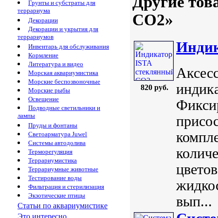
Другие тов
Грунты и субстраты для
террариума
CO2»
Декорации
Декорации и укрытия для
террариумов
Индик
Инвентарь для обслуживания
Кормление
Литература и видео
Аксес
Морская аквариумистика
Морские беспозвоночные
индика
820 руб.
Морские рыбы
Освещение
Фиксир
Подводные светильники и
лампы
присос
Пруды и фонтаны
компле
Светоарматура Juwel
Системы автодолива
количе
Терморегуляция
Террариумистика
цветов
Террариумные животные
Тестирование воды
жидко
Фильтрация и стерилизация
Экзотические птицы
вып...
Статьи по аквариумистике
Это интересно...