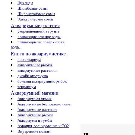
Цихлиды
Шильбовые сомы
Широкоголовые сомы
Электрические сомы
Аквариумные растения
укореняющиеся в грунте
плавающие в толще воды
плавающие на поверхности
воды
Книги по аквариумистике
про аквариум
аквариумные рыбки
аквариумные растения
дизайн аквариума
болезни аквариумных рыбок
террариум
Аквариумный магазин
Аквариумная химия
Аквариумные беспозвоночные
Аквариумные растения
Аквариумные рыбки
Аквариумы и тумбы
Аэрация, озонирование и CO2
Внутренние помпы