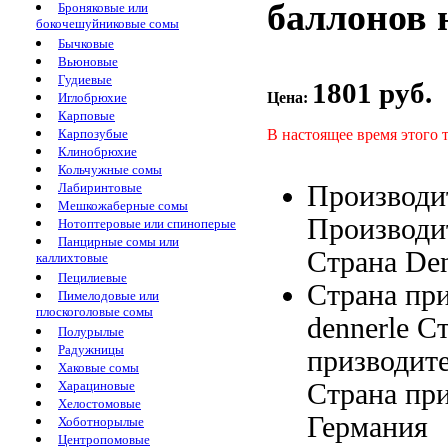
баллонов н
Броняковые или
бокочешуйниковые сомы
Бычковые
Вьюновые
Гудиевые
1801 руб.
Цена:
Иглобрюхие
Карповые
В настоящее время этого 
Карпозубые
Клинобрюхие
Кольчужные сомы
Производи
Лабиринтовые
Мешкожаберные сомы
Производит
Нотоптеровые или спиноперые
Панцирные сомы или
Страна
Den
каллихтовые
Пецилиевые
Страна пр
Пимелодовые или
плоскоголовые сомы
dennerle С
Полурылые
Радужницы
призводит
Хаковые сомы
Страна пр
Харациновые
Хелостомовые
Германия
Хоботнорылые
Центропомовые