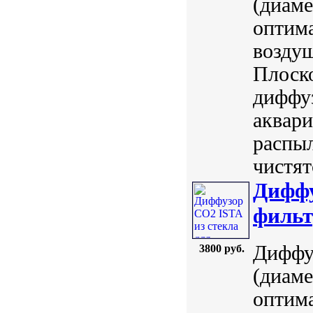
(диаме
оптим
воздуш
Плоско
диффуз
аквари
распыл
чистят
Диффу
фильт
Диффу
3800 руб.
(диаме
оптим