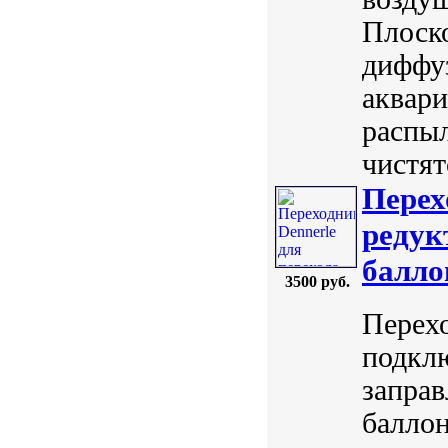
Плоско
диффуз
аквари
распыл
чистят
Перех
редук
балло
3500 руб.
Перехо
подклю
запра
баллон