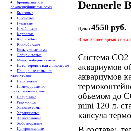
Dennerle 
Броняковые или
бокочешуйниковые сомы
Бычковые
Вьюновые
Гудиевые
4550 руб.
Цена:
Иглобрюхие
Карповые
В настоящее время этого 
Карпозубые
Клинобрюхие
Кольчужные сомы
Система СО2
Лабиринтовые
Мешкожаберные сомы
аквариумов о
Нотоптеровые или спиноперые
Панцирные сомы или
аквариумов
к
каллихтовые
Пецилиевые
термоконтейн
Пимелодовые или
плоскоголовые сомы
объемом до
С
Полурылые
Радужницы
mini
120 л.
ст
Хаковые сомы
капсула терм
Харациновые
Хелостомовые
Хоботнорылые
В составе:
ге
Центропомовые