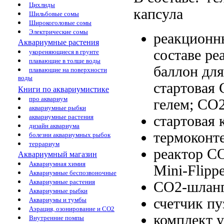
Цихлиды
капсула
Шильбовые сомы
Широкоголовые сомы
Электрические сомы
реакционн
Аквариумные растения
составе р
укореняющиеся в грунте
плавающие в толще воды
баллон
для
плавающие на поверхности
воды
стартовая
Книги по аквариумистике
про аквариум
гелем;
СО2
аквариумные рыбки
стартовая 
аквариумные растения
дизайн аквариума
термоконт
болезни аквариумных рыбок
террариум
реактор С
Аквариумный магазин
Аквариумная химия
Mini-Flipp
Аквариумные беспозвоночные
Аквариумные растения
СО2-шлан
Аквариумные рыбки
счетчик п
Аквариумы и тумбы
Аэрация, озонирование и CO2
комплект 
Внутренние помпы