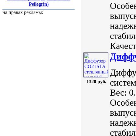
Особе
Pellegrin)
на правах рекламы:
выпуск
надежн
стабил
Качест
Диффу
Диффу
систем
1320 руб.
Вес: 0
Особе
выпуск
надежн
стабил