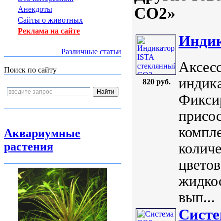
CO2»
Анекдоты
Сайты о животных
Реклама на сайте
Индик
Различные статьи
Аксес
Поиск по сайту
индика
820 руб.
Фиксир
присос
компле
Аквариумные
растения
количе
цветов
жидко
вып...
Систе