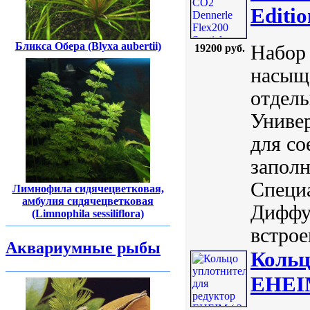
Editi
Бликса Обера (Blyxa aubertii)
Набор 
19200 руб.
насыщ
отдель
Универ
для со
заполн
Специ
Лимнофила сидячецветковая,
амбулия сидячецветковая
Диффуз
(Limnophila sessiliflora)
встрое
Аквариумные рыбы
Кольц
EHEIM