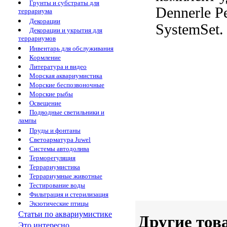
Грунты и субстраты для
Dennerle P
террариума
Декорации
SystemSet.
Декорации и укрытия для
террариумов
Инвентарь для обслуживания
Кормление
Литература и видео
Морская аквариумистика
Морские беспозвоночные
Морские рыбы
Освещение
Подводные светильники и
лампы
Пруды и фонтаны
Светоарматура Juwel
Системы автодолива
Терморегуляция
Террариумистика
Террариумные животные
Тестирование воды
Фильтрация и стерилизация
Экзотические птицы
Статьи по аквариумистике
Другие тов
Это интересно...