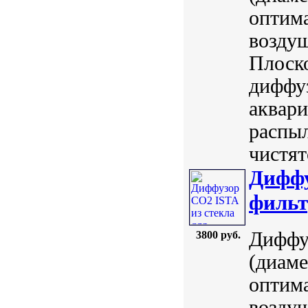
оптим
воздуш
Плоско
диффуз
аквари
распыл
чистят
Диффу
фильт
Диффу
3800 руб.
(диаме
оптим
воздуш