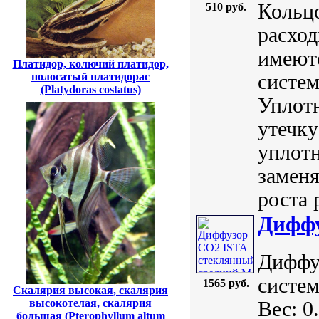
Кольцо
510 руб.
расход
имеютс
Платидор, колючий платидор,
полосатый платидорас
систем
(Platydoras costatus)
Уплотн
утечку
уплотн
заменя
роста 
Диффу
Диффу
систем
1565 руб.
Скалярия высокая, скалярия
высокотелая, скалярия
Вес: 0
большая (Pterophyllum altum