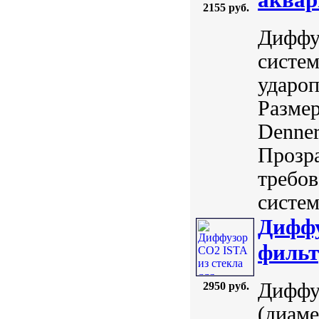
2155 руб.
Диффу
систем
удароп
Размер
Denner
Прозра
требов
систем
Диффу
фильт
Диффу
2950 руб.
(диаме