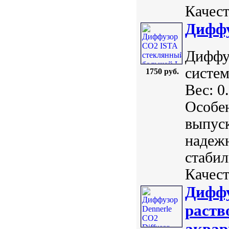
Качест
Диффу
Диффу
систем
1750 руб.
Вес: 0
Особе
выпуск
надежн
стабил
Качест
Диффу
раств
аквар