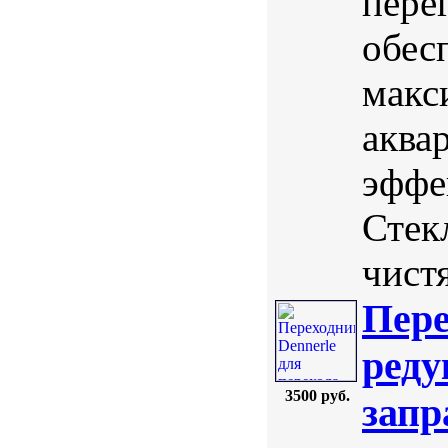
пере
обес
макс
аква
эффе
Стек
чистя
Пере
реду
3500 руб.
запр