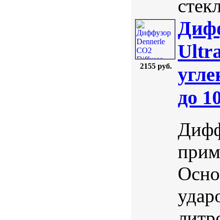
стекл
Дифф
Ultr
2155 руб.
угле
до 1
Дифф
прим
Осно
удар
литр