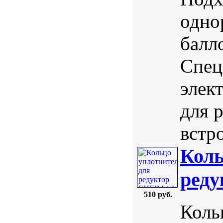
одно
балл
Спец
элек
для р
встр
Коль
реду
510 руб.
Коль