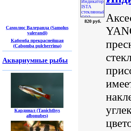
Аксе
820 руб.
YANG
Самолюс Валеранда (Samolus
valerandi)
прес
Кабомба прекраснейшая
(Cabomba pulcherrima)
стек
Аквариумные рыбы
прис
имее
накл
угле
Кардинал (Tanichthys
albonubes)
цвет