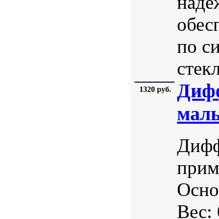
наде
обес
по с
стекл
Диф
1320 руб.
мал
Дифф
прим
Осно
Вес: