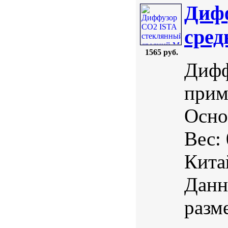
Диф
сре
1565 руб.
Дифф
прим
Осно
Вес:
Кита
Данн
разм