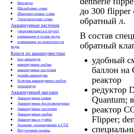
dennerle flip
Цихлиды
Шильбовые сомы
до 300
flippe
Широкоголовые сомы
обратный
л.
Электрические сомы
Аквариумные растения
укореняющиеся в грунте
В состав
спец
плавающие в толще воды
плавающие на поверхности
обратный кла
воды
Книги по аквариумистике
удобный 
про аквариум
аквариумные рыбки
баллон на
аквариумные растения
дизайн аквариума
реактор
болезни аквариумных рыбок
террариум
редуктор 
Аквариумный магазин
Quantum;
Аквариумная химия
Аквариумные беспозвоночные
реактор С
Аквариумные растения
Аквариумные рыбки
Flipper;
den
Аквариумы и тумбы
Аэрация, озонирование и CO2
специальн
Внутренние помпы