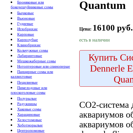
Quantum
Броняковые или
бокочешуйниковые сомы
Бычковые
Вьюновые
Гудиевые
16100 руб.
Цена:
Иглобрюхие
Карповые
есть в наличии
Карпозубые
Клинобрюхие
Кольчужные сомы
Купить
Сис
Лабиринтовые
Мешкожаберные сомы
Dennerle 
Нотоптеровые или спиноперые
Панцирные сомы или
Qua
каллихтовые
Пецилиевые
Пимелодовые или
плоскоголовые сомы
Полурылые
СО2-система
Радужницы
Хаковые сомы
аквариумов о
Харациновые
Хелостомовые
аквариумов о
Хоботнорылые
Центропомовые