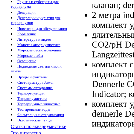
Грунты и субстраты для
клапан;
den
террариума
2 метра
in
Декорации
Декорации и укрытия для
комплект у
террариумов
Инвентарь для обслуживания
длительны
Кормление
Литература и видео
СО2/pH De
Морская аквариумистика
Морские беспозвоночные
Langzeittes
Морские рыбы
Освещение
комплект 
Подводные светильники и
лампы
индикатор
Пруды и фонтаны
Dennerle 
Светоарматура Juwel
Системы автодолива
Indicator;
к
Терморегуляция
Террариумистика
комплект 
Террариумные животные
Тестирование воды
dennerle
De
Фильтрация и стерилизация
Экзотические птицы
индикатор
Статьи по аквариумистике
Это интересно...