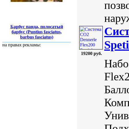
позв
нару
Барбус панда, полосатый
Сист
барбус (Puntius fasciatus,
barbus fasciatus)
Spet
на правах рекламы:
19200 руб.
Набо
Flex
Балл
Комп
Унив
Подх