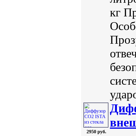
кг П
Особ
Проз
отве
безо
сист
ударо
Дифф
внеш
2950 руб.