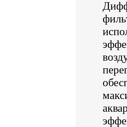
Дифф
филь
испо
эффе
возд
пере
обес
макс
аква
эффе