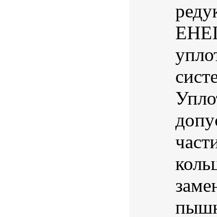
реду
EHEI
упло
сист
Упло
допу
част
коль
заме
пышн