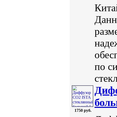
Кита
Данн
разм
наде
обес
по с
стекл
Диф
бол
1750 руб.