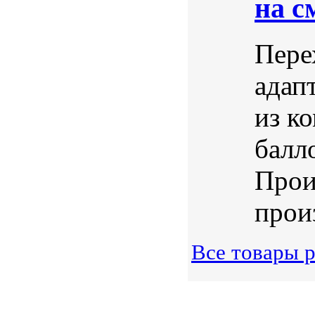
на с
Пере
адап
из к
балл
Прои
произ
Все товары 