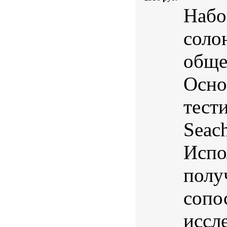
Набо
соло
обще
Осно
тест
Seac
Испо
полу
сопо
иссл