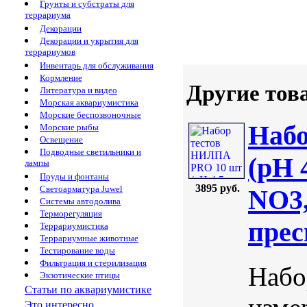
Грунты и субстраты для
террариума
Декорации
Декорации и укрытия для
террариумов
Инвентарь для обслуживания
Кормление
Другие тов
Литература и видео
Морская аквариумистика
Морские беспозвоночные
Наб
Морские рыбы
Освещение
Подводные светильники и
(pH 
лампы
Пруды и фонтаны
3895 руб.
Светоарматура Juwel
NO3,
Системы автодолива
Терморегуляция
пре
Террариумистика
Террариумные животные
Тестирование воды
Фильтрация и стерилизация
Набо
Экзотические птицы
Статьи по аквариумистике
Это интересно...