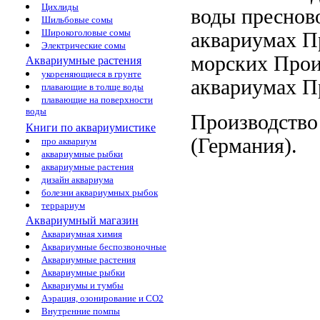
Цихлиды
воды
преснов
Шильбовые сомы
Широкоголовые сомы
аквариумах П
Электрические сомы
морских
Прои
Аквариумные растения
укореняющиеся в грунте
аквариумах П
плавающие в толще воды
плавающие на поверхности
воды
Производство
Книги по аквариумистике
(Германия).
про аквариум
аквариумные рыбки
аквариумные растения
дизайн аквариума
болезни аквариумных рыбок
террариум
Аквариумный магазин
Аквариумная химия
Аквариумные беспозвоночные
Аквариумные растения
Аквариумные рыбки
Аквариумы и тумбы
Аэрация, озонирование и CO2
Внутренние помпы