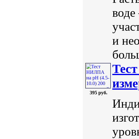
воде
учас
и не
боль
Тест
изме
395 руб.
Инди
изго
уров