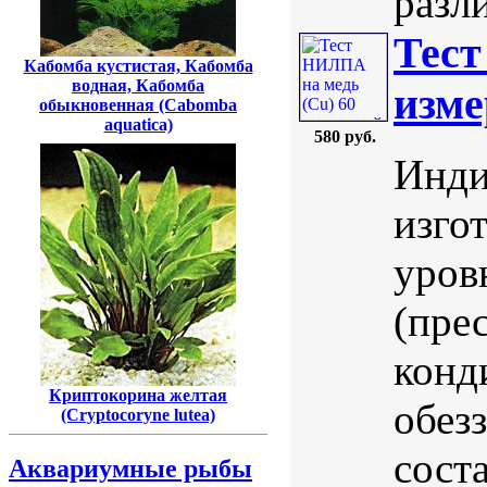
разли
Тест
Кабомба кустистая, Кабомба
водная, Кабомба
изме
обыкновенная (Cabomba
aquatica)
580 руб.
Инди
изго
уров
(пре
конд
Криптокорина желтая
обез
(Cryptocoryne lutea)
сост
Аквариумные рыбы