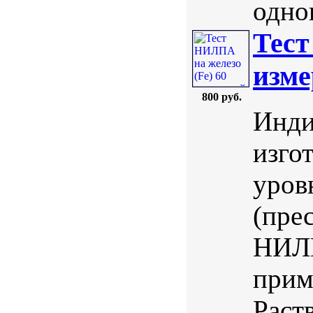
однов
Тест
изме
800 руб.
Инди
изго
уров
(пре
НИЛП
прим
Раст