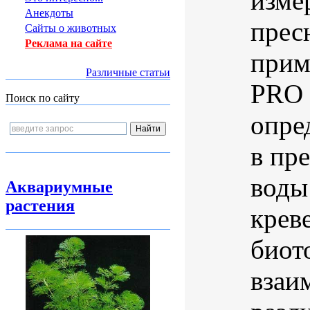
изме
Анекдоты
прес
Сайты о животных
Реклама на сайте
прим
Различные статьи
PRO 
Поиск по сайту
опре
в пр
воды
Аквариумные
растения
крев
биот
взаи