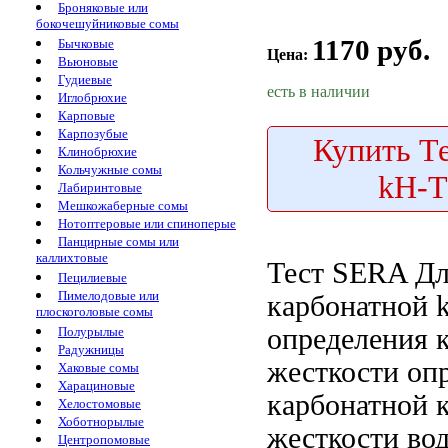
Броняковые или
бокочешуйниковые сомы
1170 руб.
Бычковые
Цена:
Вьюновые
Гудиевые
есть в наличии
Иглобрюхие
Карповые
Карпозубые
Купить
Те
Клинобрюхие
Кольчужные сомы
kH-
Лабиринтовые
Мешкожаберные сомы
Нотоптеровые или спиноперые
Панцирные сомы или
каллихтовые
Тест SERA
Дл
Пецилиевые
Пимелодовые или
карбонатной
k
плоскоголовые сомы
определения 
Полурылые
Радужницы
жесткости
опр
Хаковые сомы
Харациновые
карбонатной
Хелостомовые
Хоботнорылые
жесткости во
Центропомовые