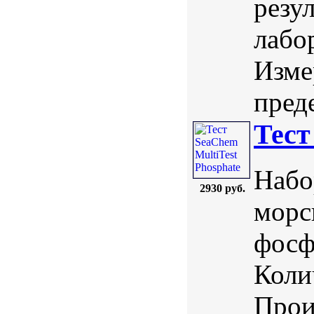
резу
лабо
Изме
преде
Тест
Набо
2930 руб.
морс
фосф
Коли
Прои