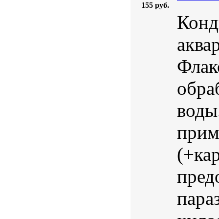
155 руб.
Конд
аква
Флак
обра
воды
прим
(+ка
пред
пара