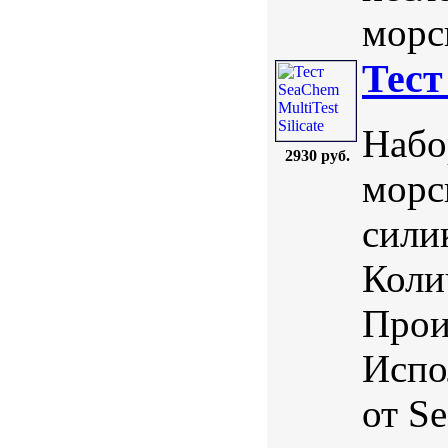
морс
Тест
Набо
2930 руб.
морс
сили
Коли
Прои
Испо
от S