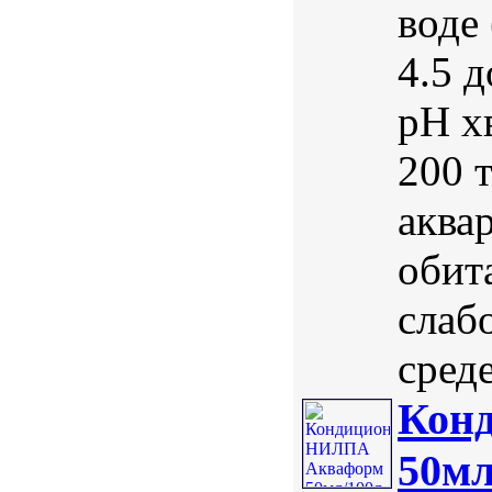
воде 
4.5 
pH х
200 
аква
обит
слаб
среде
Кон
50мл