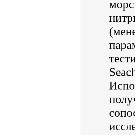
морс
нитри
(мен
пара
тест
Seac
Испо
полу
сопо
иссл