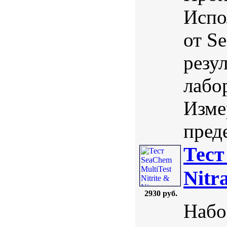
Испо
от S
резу
лабо
Изме
преде
Тест
Nitr
2930 руб.
Набо