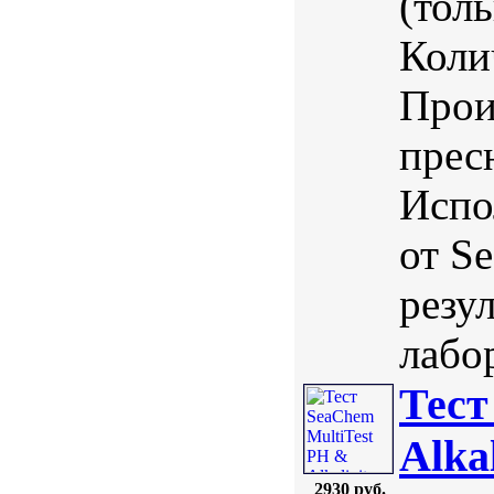
(тол
Коли
Прои
прес
Испо
от S
резу
лабо
Тест
Alkal
2930 руб.