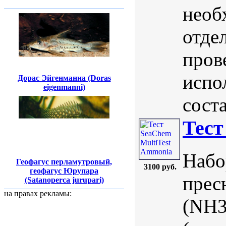
необ
отде
пров
испо
Дорас Эйгенманна (Doras
eigenmanni)
соста
Тест
Набо
Геофагус перламутровый,
3100 руб.
геофагус Юрупара
прес
(Satanoperca jurupari)
на правах рекламы:
(NH3