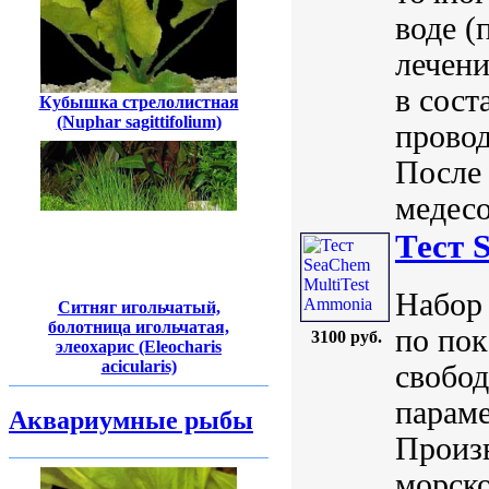
воде (
лечени
в сост
Кубышка стрелолистная
(Nuphar sagittifolium)
провод
После 
медесо
Тест 
Набор 
Ситняг игольчатый,
болотница игольчатая,
по пок
3100 руб.
элеохарис (Eleocharis
acicularis)
свобод
параме
Аквариумные рыбы
Произ
морско