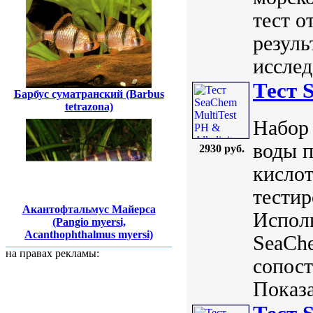
тест о
резуль
исслед
Тест 
Барбус суматранский (Barbus
tetrazona)
Набор 
воды 
2930 руб.
кислот
тести
Акантофтальмус Майерса
Исполь
(Pangio myersi,
Acanthophthalmus myersi)
SeaChe
на правах рекламы:
сопос
Показа