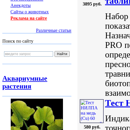
табли
3895 руб.
Анекдоты
Сайты о животных
Набор
Реклама на сайте
показа
Различные статьи
Назна
Поиск по сайту
PRO по
опред
пресно
травни
Аквариумные
биото
растения
взаимо
Тест 
Индик
точног
580 руб.