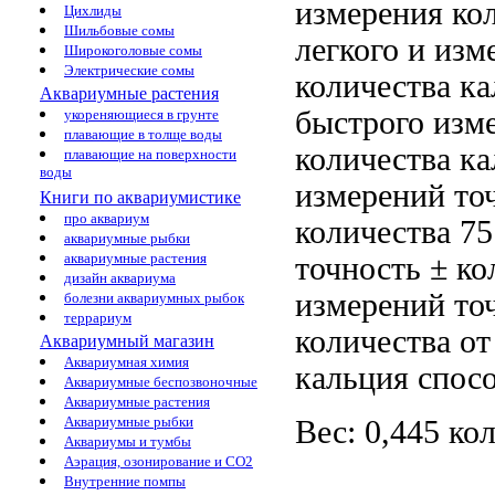
измерения ко
Цихлиды
Шильбовые сомы
легкого и
изм
Широкоголовые сомы
Электрические сомы
количества к
Аквариумные растения
быстрого изм
укореняющиеся в грунте
плавающие в толще воды
количества ка
плавающие на поверхности
воды
измерений то
Книги по аквариумистике
про аквариум
количества
75
аквариумные рыбки
аквариумные растения
точность ±
ко
дизайн аквариума
измерений то
болезни аквариумных рыбок
террариум
количества
от
Аквариумный магазин
Аквариумная химия
кальция
спосо
Аквариумные беспозвоночные
Аквариумные растения
Аквариумные рыбки
Вес: 0,445
кол
Аквариумы и тумбы
Аэрация, озонирование и CO2
Внутренние помпы