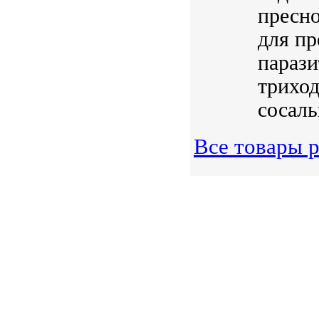
пресно
для п
парази
триход
сосаль
Все товары р