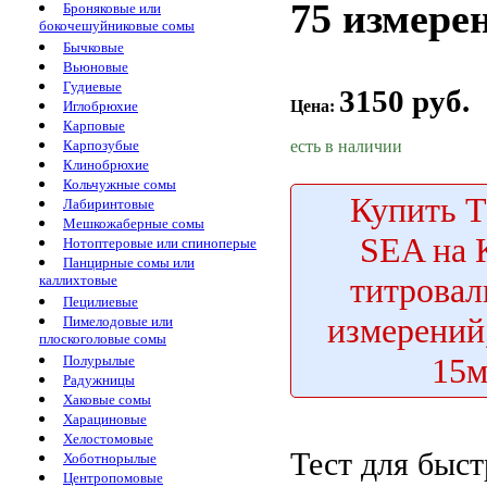
75 измере
Броняковые или
бокочешуйниковые сомы
Бычковые
Вьюновые
Гудиевые
3150 руб.
Цена:
Иглобрюхие
Карповые
есть в наличии
Карпозубые
Клинобрюхие
Кольчужные сомы
Купить
Т
Лабиринтовые
Мешкожаберные сомы
SEA на 
Нотоптеровые или спиноперые
Панцирные сомы или
титровал
каллихтовые
Пецилиевые
измерений
Пимелодовые или
плоскоголовые сомы
15м
Полурылые
Радужницы
Хаковые сомы
Харациновые
Хелостомовые
Тест для
быст
Хоботнорылые
Центропомовые