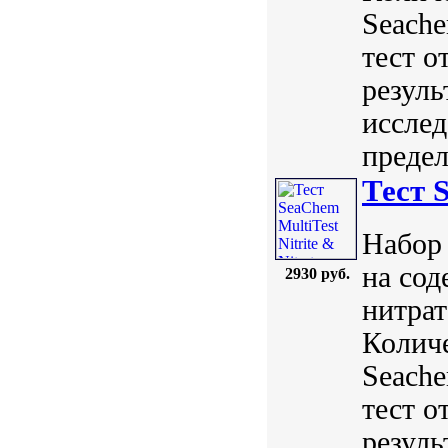
Seach
тест о
резуль
исслед
предел
Тест S
Набор 
на сод
2930 руб.
нитрат
Количе
Seach
тест о
резуль