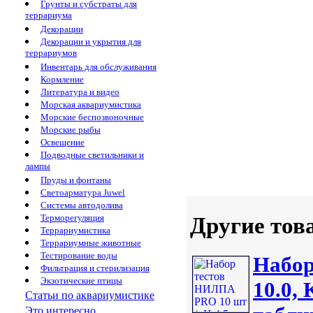
Грунты и субстраты для
террариума
Декорации
Декорации и укрытия для
террариумов
Инвентарь для обслуживания
Кормление
Литература и видео
Морская аквариумистика
Морские беспозвоночные
Морские рыбы
Освещение
Подводные светильники и
лампы
Пруды и фонтаны
Светоарматура Juwel
Системы автодолива
Терморегуляция
Другие тов
Террариумистика
Террариумные животные
Тестирование воды
Набор
Фильтрация и стерилизация
Экзотические птицы
10.0,
Статьи по аквариумистике
Это интересно...