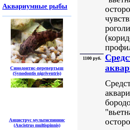
Аквариумные рыбы
остор
чувств
роголи
(корид
профил
Средс
1100 руб.
аквар
Синодонтис-перевертыш
(Synodontis nigriventris)
Средс
аквари
бородо
"вьетн
остор
Анциструс мультиспиннис
(Ancistrus multispinnis)