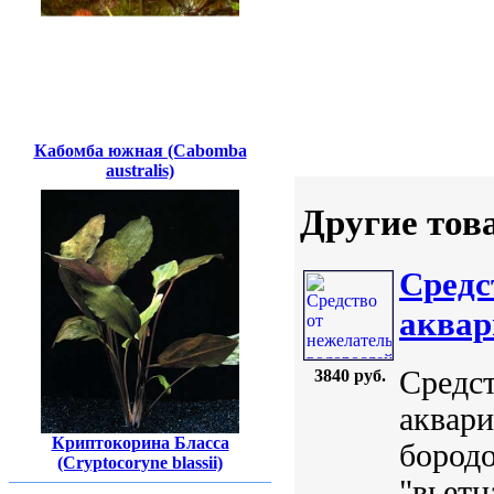
Кабомба южная (Cabomba
australis)
Другие тов
Средс
аквар
Средс
3840 руб.
аквари
Криптокорина Бласса
бородо
(Cryptocoryne blassii)
"вьетн