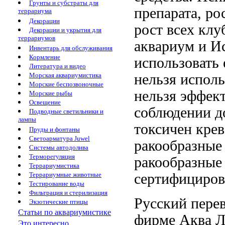
Грунты и субстраты для
препарата,
ро
террариума
Декорации
рост всех
клу
Декорации и укрытия для
террариумов
аквариум и
Ис
Инвентарь для обслуживания
Кормление
использовать 
Литература и видео
нельзя исполь
Морская аквариумистика
Морские беспозвоночные
нельзя
эффект
Морские рыбы
Освещение
соблюдении 
Подводные светильники и
лампы
токсичен
крев
Пруды и фонтаны
Светоарматура Juwel
ракообразные
Системы автодолива
Терморегуляция
ракообразные
Террариумистика
сертифициров
Террариумные животные
Тестирование воды
Фильтрация и стерилизация
Русский пере
Экзотические птицы
Статьи по аквариумистике
фирме Аква Л
Это интересно...