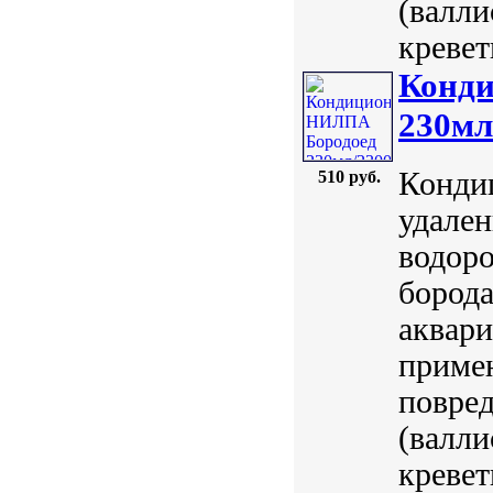
(валли
кревет
Конд
230мл
Конди
510 руб.
удален
водоро
борода
аквар
приме
повред
(валли
кревет