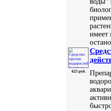
воды" 
биоло
примен
растен
имеет 
остано
Средс
действ
Препар
625 руб.
водоро
аквари
активн
быстро