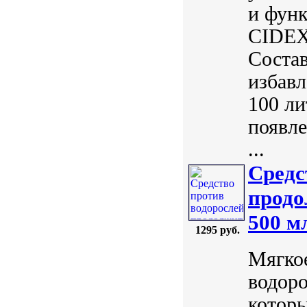
и функ
CIDEX
Состав
избавл
100 ли
появле
...
Средс
продо
500 м
1295 руб.
Мягкое
водор
которы