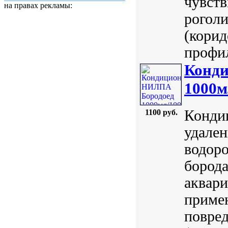
чувств
на правах рекламы:
роголи
(корид
профил
Конд
1000м
Конди
1100 руб.
удален
водоро
борода
аквар
приме
повред