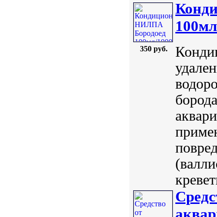
Конд
100мл
Конди
350 руб.
удален
водоро
борода
аквар
приме
повред
(валли
кревет
Средс
аквар