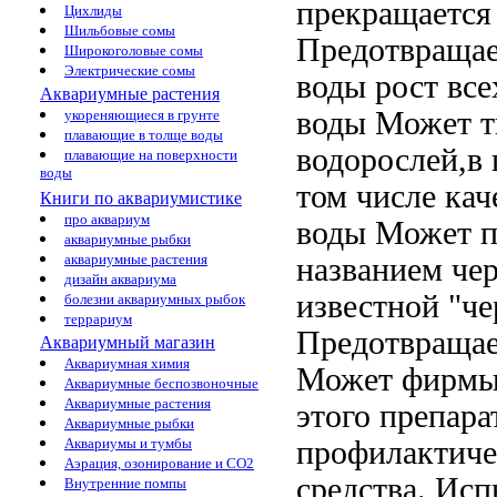
прекращается
Цихлиды
Шильбовые сомы
Предотвращае
Широкоголовые сомы
Электрические сомы
воды
рост вс
Аквариумные растения
воды Может
т
укореняющиеся в грунте
плавающие в толще воды
водорослей,в
плавающие на поверхности
воды
том числе
кач
Книги по аквариумистике
про аквариум
воды Может п
аквариумные рыбки
аквариумные растения
названием че
дизайн аквариума
известной
"че
болезни аквариумных рыбок
террариум
Предотвращае
Аквариумный магазин
Аквариумная химия
Может
фирмы 
Аквариумные беспозвоночные
Аквариумные растения
этого препара
Аквариумные рыбки
профилактич
Аквариумы и тумбы
Аэрация, озонирование и CO2
средства. Ис
Внутренние помпы