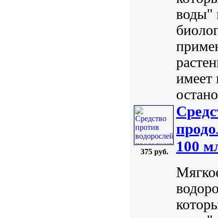
воды" 
биоло
примен
растен
имеет 
остано
Средс
продо
100 м
375 руб.
Мягкое
водор
которы