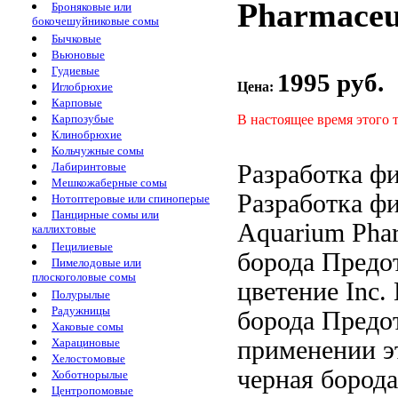
Pharmaceut
Броняковые или
бокочешуйниковые сомы
Бычковые
Вьюновые
Гудиевые
1995 руб.
Цена:
Иглобрюхие
Карповые
В настоящее время этого 
Карпозубые
Клинобрюхие
Кольчужные сомы
Разработка ф
Лабиринтовые
Мешкожаберные сомы
Разработка ф
Нотоптеровые или спиноперые
Панцирные сомы или
Aquarium Phar
каллихтовые
Пецилиевые
борода Предо
Пимелодовые или
плоскоголовые сомы
цветение
Inc.
Полурылые
Радужницы
борода Предо
Хаковые сомы
применении э
Харациновые
Хелостомовые
черная борода
Хоботнорылые
Центропомовые