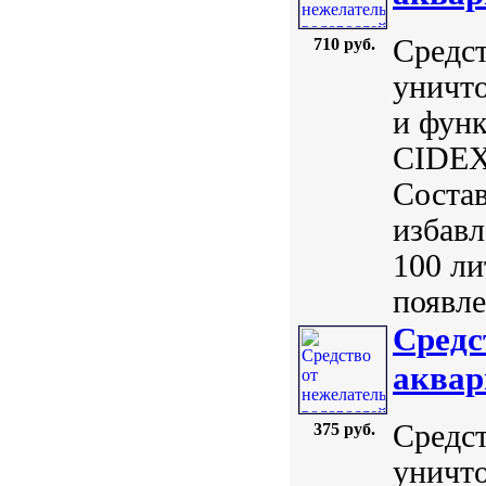
Средст
710 руб.
уничто
и функ
CIDEX 
Состав
избавл
100 ли
появле
Средс
аквар
Средст
375 руб.
уничто