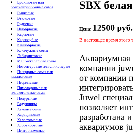
SBХ белая
Броняковые или
бокочешуйниковые сомы
Бычковые
Вьюновые
Гудиевые
12500 руб.
Цена:
Иглобрюхие
Карповые
В настоящее время этого 
Карпозубые
Клинобрюхие
Кольчужные сомы
Аквариумная 
Лабиринтовые
Мешкожаберные сомы
компании juw
Нотоптеровые или спиноперые
Панцирные сомы или
от компании
каллихтовые
Пецилиевые
интегрироват
Пимелодовые или
плоскоголовые сомы
Juwel специа
Полурылые
Радужницы
позволяет инт
Хаковые сомы
разработана 
Харациновые
Хелостомовые
аквариумов j
Хоботнорылые
Центропомовые