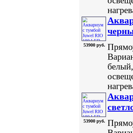
освеще
нагрев
Аквар
черн
Прямоу
53900 руб.
Вариан
белый,
освеще
нагрев
Аквар
светл
Прямоу
53900 руб.
Вариан