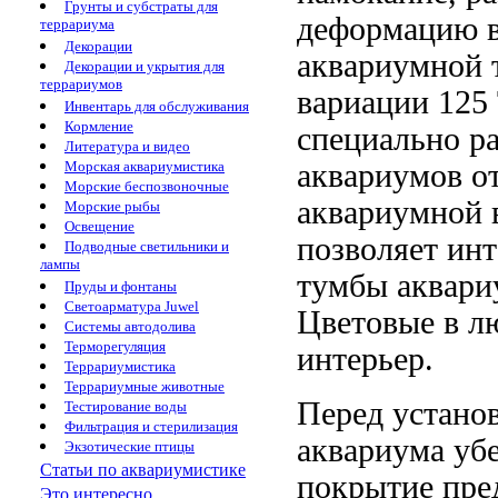
Грунты и субстраты для
деформацию
террариума
Декорации
аквариумной
Декорации и укрытия для
террариумов
вариации
125
Инвентарь для обслуживания
Кормление
специально р
Литература и видео
аквариумов
от
Морская аквариумистика
Морские беспозвоночные
аквариумной 
Морские рыбы
Освещение
позволяет ин
Подводные светильники и
лампы
тумбы
аквари
Пруды и фонтаны
Светоарматура Juwel
Цветовые
в л
Системы автодолива
Терморегуляция
интерьер.
Террариумистика
Террариумные животные
Перед устано
Тестирование воды
Фильтрация и стерилизация
аквариума уб
Экзотические птицы
Статьи по аквариумистике
покрытие пре
Это интересно...