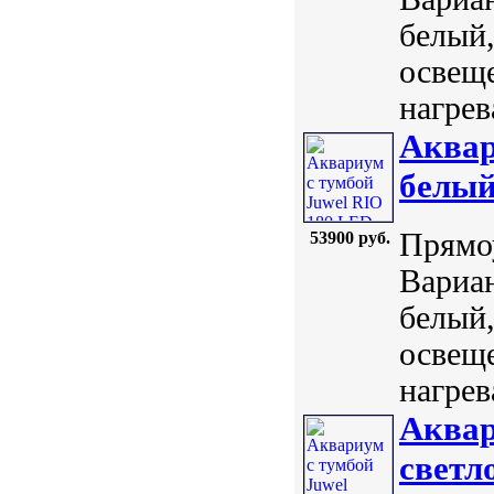
белый,
освеще
нагрев
Аквар
белы
Прямоу
53900 руб.
Вариан
белый,
освеще
нагрев
Аквар
светл