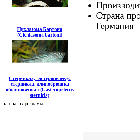
Производи
Страна пр
Германия
Цихлазома Бартона
(Cichlasoma bartoni)
Стерникла, гастеропелекус
стерникла, клинобрюшка
обыкновенная (Gasteropelecus
sternicla)
на правах рекламы: