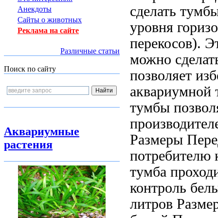
сделать
тумбы
Анекдоты
Сайты о животных
уровня
горизо
Реклама на сайте
перекосов). 
Различные статьи
можно сделат
Поиск по сайту
позволяет из
аквариумной 
тумбы позвол
производител
Аквариумные
Размеры
Пере
растения
потребителю
тумба проход
контроль
белы
литров Разме