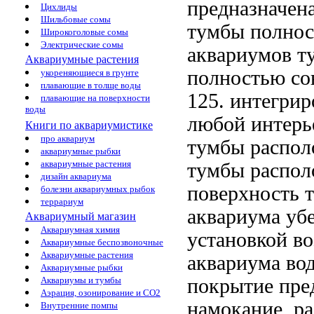
предназначен
Цихлиды
Шильбовые сомы
тумбы полно
Широкоголовые сомы
Электрические сомы
аквариумов
т
Аквариумные растения
полностью со
укореняющиеся в грунте
плавающие в толще воды
125.
интегрир
плавающие на поверхности
воды
любой интерь
Книги по аквариумистике
про аквариум
тумбы распол
аквариумные рыбки
аквариумные растения
тумбы распол
дизайн аквариума
поверхность 
болезни аквариумных рыбок
террариум
аквариума уб
Аквариумный магазин
Аквариумная химия
установкой
во
Аквариумные беспозвоночные
Аквариумные растения
аквариума
вод
Аквариумные рыбки
покрытие пре
Аквариумы и тумбы
Аэрация, озонирование и CO2
намокание, р
Внутренние помпы