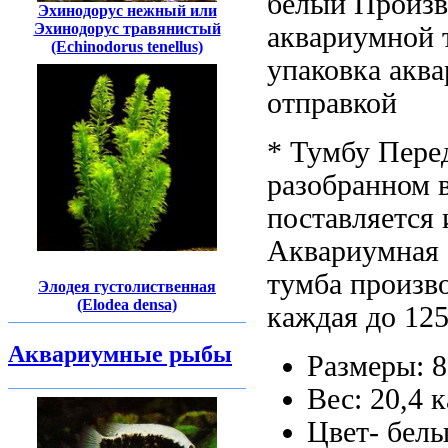
белый Произв
Эхинодорус нежный или
Эхинодорус травянистый
аквариумной
(Echinodorus tenellus)
упаковка акв
отправкой
* Тумбу
Пере
разобранном 
поставляется
Аквариумная
тумба
произво
Элодея густолиственная
(Elodea densa)
каждая
до 12
Аквариумные рыбы
Размеры: 
Вес: 20,4
к
Цвет- бел