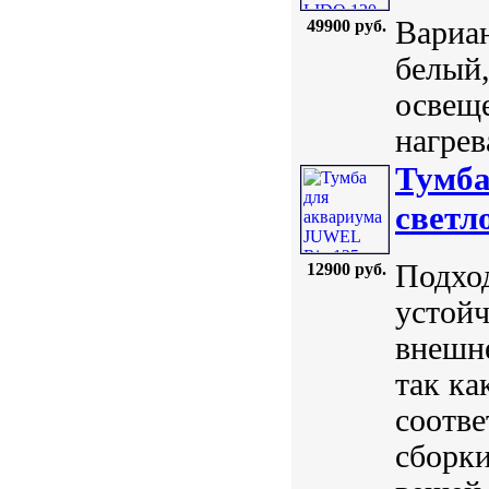
Вариан
49900 руб.
белый,
освеще
нагрев
Тумба
светл
Подхо
12900 руб.
устойч
внешне
так ка
соотве
сборки